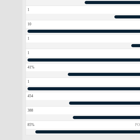
1
10
1
1
41%
1
454
388
85%
PO