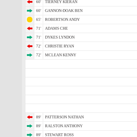
60'
TIERNEY KIERAN
60'
GANNON-DOAK BEN
65'
ROBERTSON ANDY
71'
ADAMS CHE
71'
DYKES LYNDON
72'
CHRISTIE RYAN
72'
MCLEAN KENNY
89'
PATTERSON NATHAN
89'
RALSTON ANTHONY
89'
STEWART ROSS