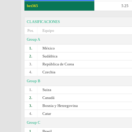
bet365
5.25
CLASIFICACIONES
Pos.
Equipo
Group A
1.
México
2.
Sudáfrica
3.
República de Corea
4.
Czechia
Group B
1.
Suiza
2.
Canadá
3.
Bosnia y Herzegovina
4.
Catar
Group C
1.
Brasil