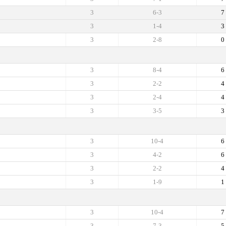
3
6-3
7
3
1-4
3
3
2-8
0
3
8-4
6
3
2-2
4
3
2-4
4
3
3-5
3
3
10-4
6
3
4-2
6
3
2-2
4
3
1-9
1
3
10-4
7
3
7-3
5