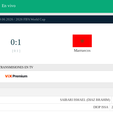
En vivo
19.06.2026 / 2026 FIFA World Cup
0:1
Marruecos
[ 0:1 ]
TRANSMISIONES EN TV
SAIBARI ISMAEL (DIAZ BRAHIM)
DIOP ISSA
2