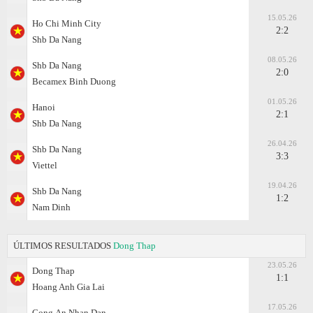
15.05.26
Ho Chi Minh City
2:2
Shb Da Nang
08.05.26
Shb Da Nang
2:0
Becamex Binh Duong
01.05.26
Hanoi
2:1
Shb Da Nang
26.04.26
Shb Da Nang
3:3
Viettel
19.04.26
Shb Da Nang
1:2
Nam Dinh
ÚLTIMOS RESULTADOS
Dong Thap
23.05.26
Dong Thap
1:1
Hoang Anh Gia Lai
17.05.26
Cong Аn Nhan Dan