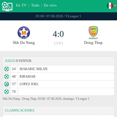
En TV
|
Todo
|
En vivo
05:00 / 07.06.2026 / V.League 1
4:0
Shb Da Nang
Dong Thap
[ 1:0 ]
JUEGO
EVENTOS
24'
MAKARIC MILAN
48'
RIBAMAR
57'
LOPEZ JOEL
76'
Shb Da Nang - Dong Thap, 05:00 / 07.06.2026, domingo, V.League 1
CLASIFICACIONES