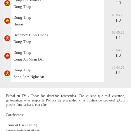
2:0
Dong Thap
09.05.26
Dong Thap
1:0
Hanoi
02.05.26
Becamex Binh Duong
1:1
Dong Thap
25.04.26
Dong Thap
1:0
Cong Аn Nhan Dan
19.04.26
Dong Thap
1:1
Song Lam Nghe An
Fútbol en TV - Todos los derechos reservados. Con el sitio que está visitando,
¡automáticamente acepta la Política de privacidad y la Política de cookies! ¡Aquí
puedes familiarizarte con ellos!
Contáctenos:
Terms of Use (EULA)
contact@telefootball.net