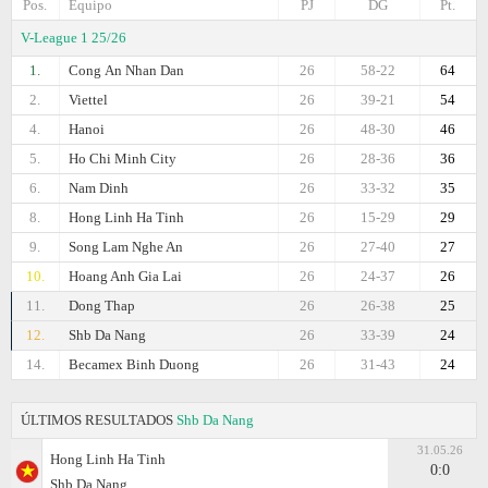
Pos.
Equipo
PJ
DG
Pt.
V-League 1 25/26
1.
Cong Аn Nhan Dan
26
58-22
64
2.
Viettel
26
39-21
54
4.
Hanoi
26
48-30
46
5.
Ho Chi Minh City
26
28-36
36
6.
Nam Dinh
26
33-32
35
8.
Hong Linh Ha Tinh
26
15-29
29
9.
Song Lam Nghe An
26
27-40
27
10.
Hoang Anh Gia Lai
26
24-37
26
11.
Dong Thap
26
26-38
25
12.
Shb Da Nang
26
33-39
24
14.
Becamex Binh Duong
26
31-43
24
ÚLTIMOS RESULTADOS
Shb Da Nang
31.05.26
Hong Linh Ha Tinh
0:0
Shb Da Nang