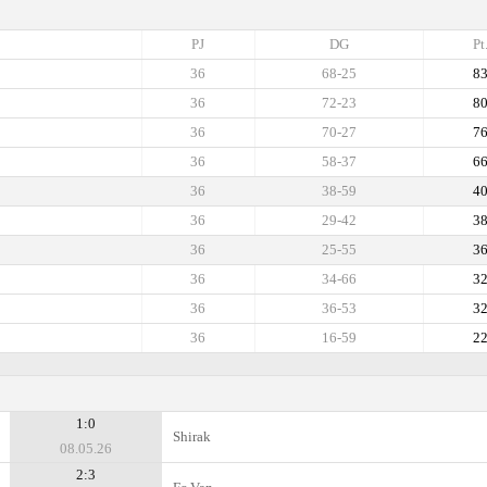
PJ
DG
Pt
36
68-25
8
36
72-23
8
36
70-27
7
36
58-37
6
36
38-59
4
36
29-42
3
36
25-55
3
36
34-66
3
36
36-53
3
36
16-59
2
1:0
Shirak
08.05.26
2:3