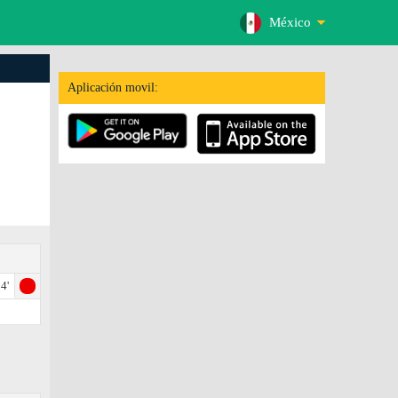
México
Aplicación movil:
4'