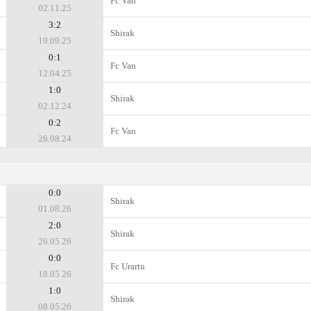
Fc Van
02.11.25
3:2
Shirak
19.09.25
0:1
Fc Van
12.04.25
1:0
Shirak
02.12.24
0:2
Fc Van
26.08.24
0:0
Shirak
01.08.26
2:0
Shirak
26.05.26
0:0
Fc Urartu
18.05.26
1:0
Shirak
08.05.26