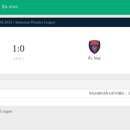
En vivo
.04.2023 / Armenian Premier League
1:0
Fc Van
[ 0:0 ]
NAJARYAN GEVORG
5
 League