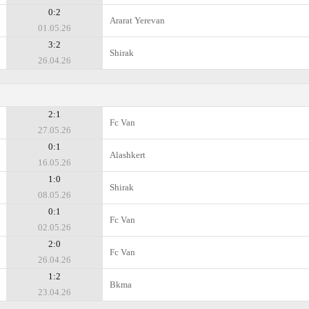
0:2
Ararat Yerevan
01.05.26
3:2
Shirak
26.04.26
2:1
Fc Van
27.05.26
0:1
Alashkert
16.05.26
1:0
Shirak
08.05.26
0:1
Fc Van
02.05.26
2:0
Fc Van
26.04.26
1:2
Bkma
23.04.26