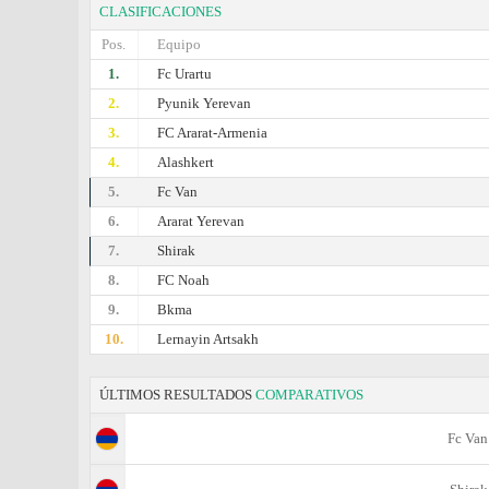
CLASIFICACIONES
Pos.
Equipo
1.
Fc Urartu
2.
Pyunik Yerevan
3.
FC Ararat-Armenia
4.
Alashkert
5.
Fc Van
6.
Ararat Yerevan
7.
Shirak
8.
FC Noah
9.
Bkma
10.
Lernayin Artsakh
ÚLTIMOS RESULTADOS
COMPARATIVOS
Fc Van