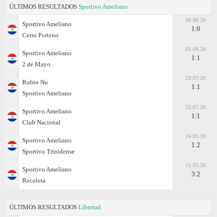
ÚLTIMOS RESULTADOS
Sportivo Ameliano
08.08.26
Sportivo Ameliano
1:0
Cerro Porteno
01.08.26
Sportivo Ameliano
1:1
2 de Mayo
28.07.26
Rubio Nu
1:1
Sportivo Ameliano
25.07.26
Sportivo Ameliano
1:1
Club Nacional
24.05.26
Sportivo Ameliano
1:2
Sportivo Trinidense
11.05.26
Sportivo Ameliano
3:2
Recoleta
ÚLTIMOS RESULTADOS
Libertad