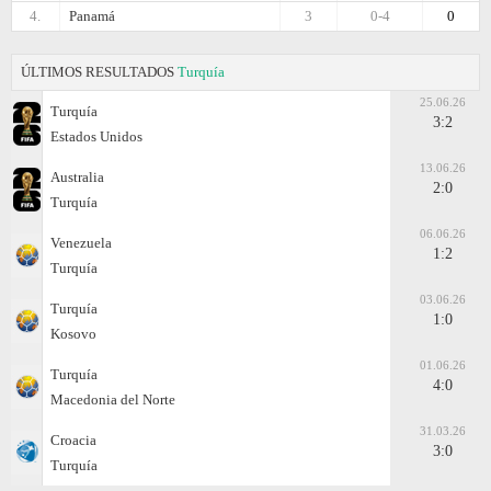
4.
Panamá
3
0-4
0
ÚLTIMOS RESULTADOS
Turquía
25.06.26
Turquía
3:2
Estados Unidos
13.06.26
Australia
2:0
Turquía
06.06.26
Venezuela
1:2
Turquía
03.06.26
Turquía
1:0
Kosovo
01.06.26
Turquía
4:0
Macedonia del Norte
31.03.26
Croacia
3:0
Turquía