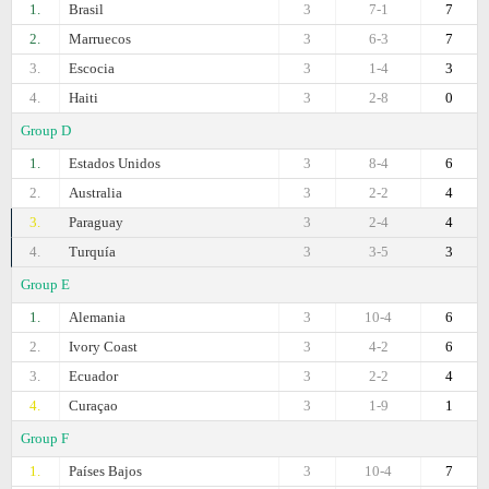
1.
Brasil
3
7-1
7
2.
Marruecos
3
6-3
7
3.
Escocia
3
1-4
3
4.
Haiti
3
2-8
0
Group D
1.
Estados Unidos
3
8-4
6
2.
Australia
3
2-2
4
3.
Paraguay
3
2-4
4
4.
Turquía
3
3-5
3
Group E
1.
Alemania
3
10-4
6
2.
Ivory Coast
3
4-2
6
3.
Ecuador
3
2-2
4
4.
Curaçao
3
1-9
1
Group F
1.
Países Bajos
3
10-4
7