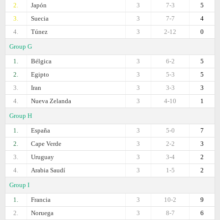
2.
Japón
3
7-3
5
3.
Suecia
3
7-7
4
4.
Túnez
3
2-12
0
Group G
1.
Bélgica
3
6-2
5
2.
Egipto
3
5-3
5
3.
Iran
3
3-3
3
4.
Nueva Zelanda
3
4-10
1
Group H
1.
España
3
5-0
7
2.
Cape Verde
3
2-2
3
3.
Uruguay
3
3-4
2
4.
Arabia Saudí
3
1-5
2
Group I
1.
Francia
3
10-2
9
2.
Noruega
3
8-7
6