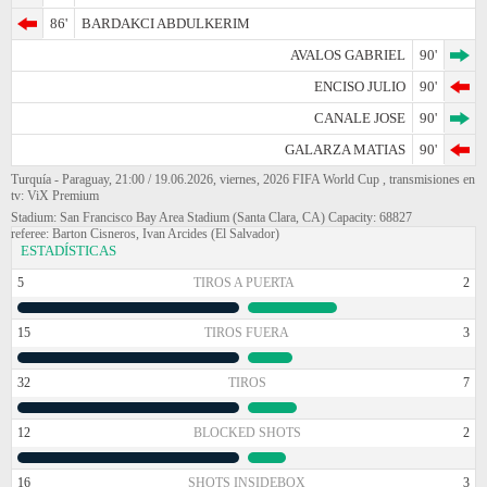
86'
BARDAKCI ABDULKERIM
AVALOS GABRIEL
90'
ENCISO JULIO
90'
CANALE JOSE
90'
GALARZA MATIAS
90'
Turquía - Paraguay, 21:00 / 19.06.2026, viernes, 2026 FIFA World Cup , transmisiones en
tv: ViX Premium
Stadium: San Francisco Bay Area Stadium (Santa Clara, CA) Capacity: 68827
referee: Barton Cisneros, Ivan Arcides (El Salvador)
ESTADÍSTICAS
5
TIROS A PUERTA
2
15
TIROS FUERA
3
32
TIROS
7
12
BLOCKED SHOTS
2
16
SHOTS INSIDEBOX
3