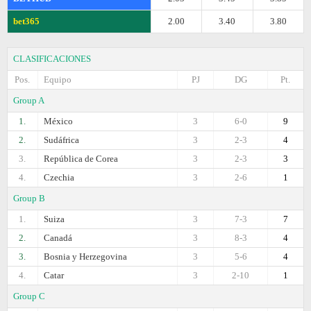
bet365
2.00
3.40
3.80
CLASIFICACIONES
Pos.
Equipo
PJ
DG
Pt.
Group A
1.
México
3
6-0
9
2.
Sudáfrica
3
2-3
4
3.
República de Corea
3
2-3
3
4.
Czechia
3
2-6
1
Group B
1.
Suiza
3
7-3
7
2.
Canadá
3
8-3
4
3.
Bosnia y Herzegovina
3
5-6
4
4.
Catar
3
2-10
1
Group C