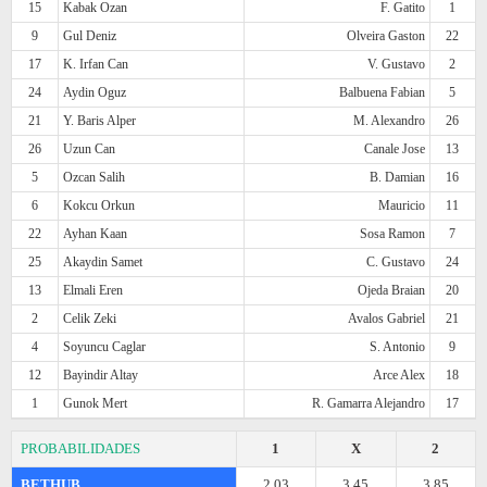
15
Kabak Ozan
F. Gatito
1
9
Gul Deniz
Olveira Gaston
22
17
K. Irfan Can
V. Gustavo
2
24
Aydin Oguz
Balbuena Fabian
5
21
Y. Baris Alper
M. Alexandro
26
26
Uzun Can
Canale Jose
13
5
Ozcan Salih
B. Damian
16
6
Kokcu Orkun
Mauricio
11
22
Ayhan Kaan
Sosa Ramon
7
25
Akaydin Samet
C. Gustavo
24
13
Elmali Eren
Ojeda Braian
20
2
Celik Zeki
Avalos Gabriel
21
4
Soyuncu Caglar
S. Antonio
9
12
Bayindir Altay
Arce Alex
18
1
Gunok Mert
R. Gamarra Alejandro
17
PROBABILIDADES
1
X
2
BETHUB
2.03
3.45
3.85