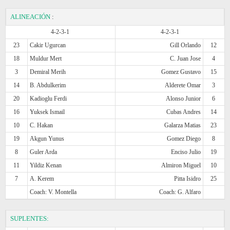
ALINEACIÓN
:
4-2-3-1
4-2-3-1
23
Cakir Ugurcan
Gill Orlando
12
18
Muldur Mert
C. Juan Jose
4
3
Demiral Merih
Gomez Gustavo
15
14
B. Abdulkerim
Alderete Omar
3
20
Kadioglu Ferdi
Alonso Junior
6
16
Yuksek Ismail
Cubas Andres
14
10
C. Hakan
Galarza Matias
23
19
Akgun Yunus
Gomez Diego
8
8
Guler Arda
Enciso Julio
19
11
Yildiz Kenan
Almiron Miguel
10
7
A. Kerem
Pitta Isidro
25
Coach: V. Montella
Coach: G. Alfaro
SUPLENTES: