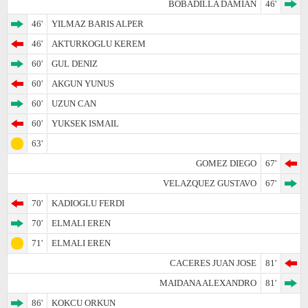
BOBADILLA DAMIAN
46'
46'
YILMAZ BARIS ALPER
46'
AKTURKOGLU KEREM
60'
GUL DENIZ
60'
AKGUN YUNUS
60'
UZUN CAN
60'
YUKSEK ISMAIL
63'
GOMEZ DIEGO
67'
VELAZQUEZ GUSTAVO
67'
70'
KADIOGLU FERDI
70'
ELMALI EREN
71'
ELMALI EREN
CACERES JUAN JOSE
81'
MAIDANA ALEXANDRO
81'
86'
KOKCU ORKUN