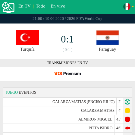
En TV
|
Todo
|
En vivo
21:00 / 19.06.2026 / 2026 FIFA World Cup
0:1
Turquía
Paraguay
[ 0:1 ]
TRANSMISIONES EN TV
JUEGO
EVENTOS
GALARZA MATIAS (ENCISO JULIO)
2'
GALARZA MATIAS
4'
ALMIRON MIGUEL
45'
PITTA ISIDRO
46'