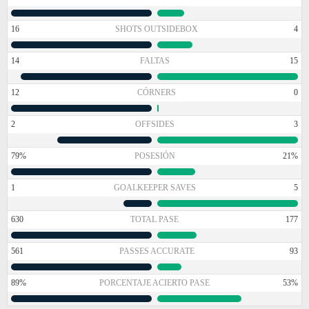
16
SHOTS OUTSIDEBOX
4
14
FALTAS
15
12
CÓRNERS
0
2
OFFSIDES
3
79%
POSESIÓN
21%
1
GOALKEEPER SAVES
5
630
TOTAL PASE
177
561
PASSES ACCURATE
93
89%
PORCENTAJE ACIERTO PASE
53%