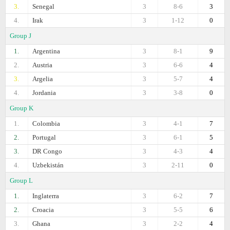
3.
Senegal
3
8-6
3
4.
Irak
3
1-12
0
Group J
1.
Argentina
3
8-1
9
2.
Austria
3
6-6
4
3.
Argelia
3
5-7
4
4.
Jordania
3
3-8
0
Group K
1.
Colombia
3
4-1
7
2.
Portugal
3
6-1
5
3.
DR Congo
3
4-3
4
4.
Uzbekistán
3
2-11
0
Group L
1.
Inglaterra
3
6-2
7
2.
Croacia
3
5-5
6
3.
Ghana
3
2-2
4