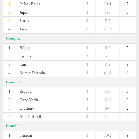
1.
Países Bajos
3
10-4
7
2.
Japón
3
7-3
5
3.
Suecia
3
7-7
4
4.
Túnez
3
2-12
0
Group G
1.
Bélgica
3
6-2
5
2.
Egipto
3
5-3
5
3.
Iran
3
3-3
3
4.
Nueva Zelanda
3
4-10
1
Group H
1.
España
3
5-0
7
2.
Cape Verde
3
2-2
3
3.
Uruguay
3
3-4
2
4.
Arabia Saudí
3
1-5
2
Group I
1.
Francia
3
10-2
9