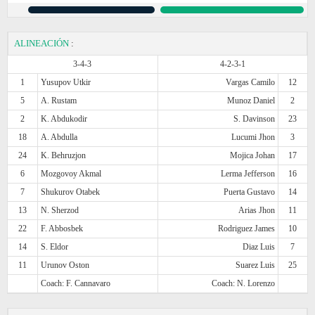
ALINEACIÓN
:
3-4-3
4-2-3-1
1
Yusupov Utkir
Vargas Camilo
12
5
A. Rustam
Munoz Daniel
2
2
K. Abdukodir
S. Davinson
23
18
A. Abdulla
Lucumi Jhon
3
24
K. Behruzjon
Mojica Johan
17
6
Mozgovoy Akmal
Lerma Jefferson
16
7
Shukurov Otabek
Puerta Gustavo
14
13
N. Sherzod
Arias Jhon
11
22
F. Abbosbek
Rodriguez James
10
14
S. Eldor
Diaz Luis
7
11
Urunov Oston
Suarez Luis
25
Coach: F. Cannavaro
Coach: N. Lorenzo