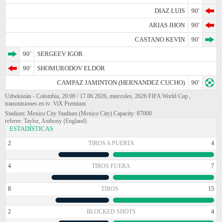
DIAZ LUIS
90'
ARIAS JHON
90'
CASTANO KEVIN
90'
90'
SERGEEV IGOR
90'
SHOMURODOV ELDOR
CAMPAZ JAMINTON (HERNANDEZ CUCHO)
90'
Uzbekistán - Colombia, 20:00 / 17.06.2026, miercoles, 2026 FIFA World Cup ,
transmisiones en tv: ViX Premium
Stadium: Mexico City Stadium (Mexico City) Capacity: 87000
referee: Taylor, Anthony (England)
ESTADÍSTICAS
2
TIROS A PUERTA
4
4
TIROS FUERA
7
8
TIROS
15
2
BLOCKED SHOTS
4