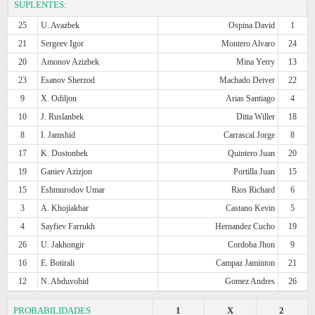
SUPLENTES:
25
U. Avazbek
Ospina David
1
21
Sergeev Igor
Montero Alvaro
24
20
Amonov Azizbek
Mina Yerry
13
23
Esanov Sherzod
Machado Deiver
22
9
X. Odiljon
Arias Santiago
4
10
J. Ruslanbek
Ditta Willer
18
8
I. Jamshid
Carrascal Jorge
8
17
K. Dostonbek
Quintero Juan
20
19
Ganiev Azizjon
Portilla Juan
15
15
Eshmurodov Umar
Rios Richard
6
3
A. Khojiakbar
Castano Kevin
5
4
Sayfiev Farrukh
Hernandez Cucho
19
26
U. Jakhongir
Cordoba Jhon
9
16
E. Botirali
Campaz Jaminton
21
12
N. Abduvohid
Gomez Andres
26
PROBABILIDADES
1
X
2