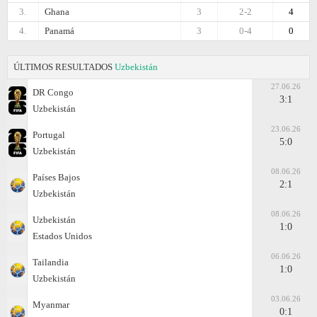
3.
Ghana
3
2-2
4
4.
Panamá
3
0-4
0
ÚLTIMOS RESULTADOS
Uzbekistán
27.06.26
DR Congo
3:1
Uzbekistán
23.06.26
Portugal
5:0
Uzbekistán
08.06.26
Países Bajos
2:1
Uzbekistán
08.06.26
Uzbekistán
1:0
Estados Unidos
06.06.26
Tailandia
1:0
Uzbekistán
03.06.26
Myanmar
0:1