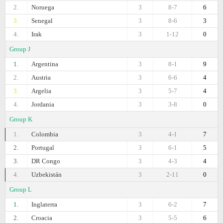
2.
Noruega
3
8-7
6
3.
Senegal
3
8-6
3
4.
Irak
3
1-12
0
Group J
1.
Argentina
3
8-1
9
2.
Austria
3
6-6
4
3.
Argelia
3
5-7
4
4.
Jordania
3
3-8
0
Group K
1.
Colombia
3
4-1
7
2.
Portugal
3
6-1
5
3.
DR Congo
3
4-3
4
4.
Uzbekistán
3
2-11
0
Group L
1.
Inglaterra
3
6-2
7
2.
Croacia
3
5-5
6