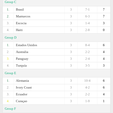
Group C
1.
Brasil
3
7-1
7
2.
Marruecos
3
6-3
7
3.
Escocia
3
1-4
3
4.
Haiti
3
2-8
0
Group D
1.
Estados Unidos
3
8-4
6
2.
Australia
3
2-2
4
3.
Paraguay
3
2-4
4
4.
Turquía
3
3-5
3
Group E
1.
Alemania
3
10-4
6
2.
Ivory Coast
3
4-2
6
3.
Ecuador
3
2-2
4
4.
Curaçao
3
1-9
1
Group F