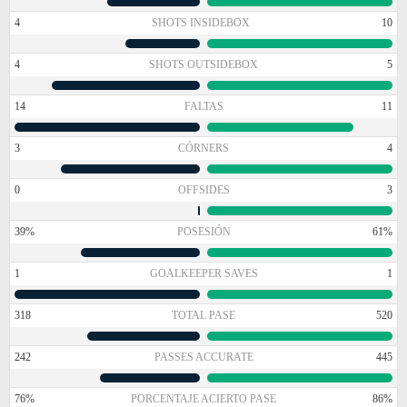
4
SHOTS INSIDEBOX
10
4
SHOTS OUTSIDEBOX
5
14
FALTAS
11
3
CÓRNERS
4
0
OFFSIDES
3
39%
POSESIÓN
61%
1
GOALKEEPER SAVES
1
318
TOTAL PASE
520
242
PASSES ACCURATE
445
76%
PORCENTAJE ACIERTO PASE
86%