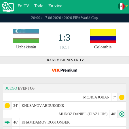
En TV
|
Todo
|
En vivo
20:00 / 17.06.2026 / 2026 FIFA World Cup
1:3
Uzbekistán
Colombia
[ 0:1 ]
TRANSMISIONES EN TV
JUEGO
EVENTOS
MOJICA JOHAN
7'
34'
KHUSANOV ABDUKODIR
MUNOZ DANIEL (DIAZ LUIS)
40'
46'
KHAMDAMOV DOSTONBEK