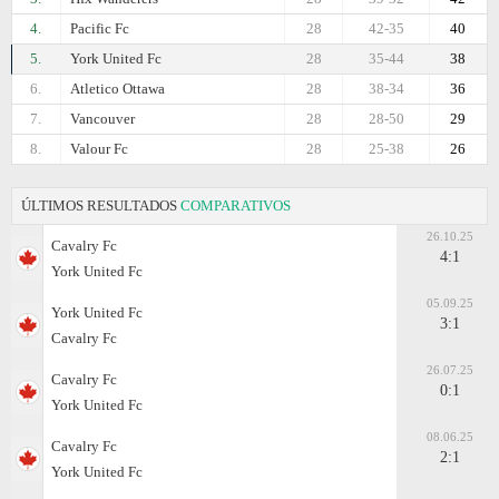
4.
Pacific Fc
28
42-35
40
5.
York United Fc
28
35-44
38
6.
Atletico Ottawa
28
38-34
36
7.
Vancouver
28
28-50
29
8.
Valour Fc
28
25-38
26
ÚLTIMOS RESULTADOS
COMPARATIVOS
26.10.25
Cavalry Fc
4:1
York United Fc
05.09.25
York United Fc
3:1
Cavalry Fc
26.07.25
Cavalry Fc
0:1
York United Fc
08.06.25
Cavalry Fc
2:1
York United Fc