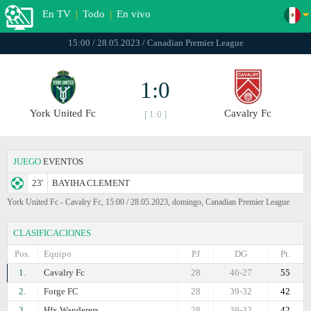
En TV
|
Todo
|
En vivo
15:00 / 28.05.2023 / Canadian Premier League
1:0
York United Fc
Cavalry Fc
[ 1:0 ]
JUEGO
EVENTOS
23'
BAYIHA CLEMENT
York United Fc - Cavalry Fc, 15:00 / 28.05.2023, domingo, Canadian Premier League
CLASIFICACIONES
Pos.
Equipo
PJ
DG
Pt.
1.
Cavalry Fc
28
46-27
55
2.
Forge FC
28
39-32
42
3.
Hfx Wanderers
28
39-32
42