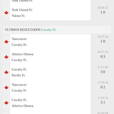
York United Fc
28.09.25
York United Fc
1:0
Valour Fc
ÚLTIMOS RESULTADOS
Cavalry Fc
24.07.26
Vancouver
1:0
Cavalry Fc
04.07.26
Atletico Ottawa
0:3
Cavalry Fc
31.12.69
Cavalry Fc
3:0
Pacific Fc
17.05.26
Vancouver
0:2
Cavalry Fc
12.04.26
Cavalry Fc
3:1
Atletico Ottawa
05.04.26