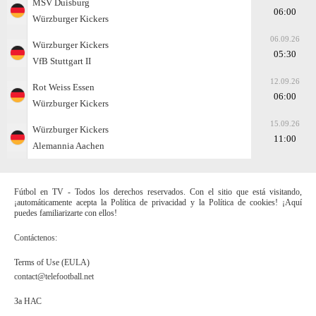
MSV Duisburg
06:00
Würzburger Kickers
06.09.26
Würzburger Kickers
05:30
VfB Stuttgart II
12.09.26
Rot Weiss Essen
06:00
Würzburger Kickers
15.09.26
Würzburger Kickers
11:00
Alemannia Aachen
Fútbol en TV - Todos los derechos reservados. Con el sitio que está visitando,
¡automáticamente acepta la Política de privacidad y la Política de cookies! ¡Aquí
puedes familiarizarte con ellos!
Contáctenos:
Terms of Use (EULA)
contact@telefootball.net
За НАС