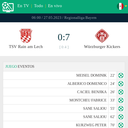
En TV
|
Todo
|
En vivo
06:00 / 27.05.2023 / Regionalliga Bayern
0:7
TSV Rain am Lech
Würzburger Kickers
[ 0:4 ]
JUEGO
EVENTOS
MEISEL DOMINIK
22'
ALBERICO DOMENICO
24'
CACIEL BENJIKA
26'
MONTCHEU FABRICE
33'
SANE SALIOU
55'
SANE SALIOU
62'
KURZWEG PETER
70'