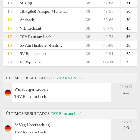
13.
Vilzing
38
52-68
51
14.
Türkgücü-Ataspor München
38
48-51
50
15.
Ansbach
38
57-66
50
16.
VfB Eichstätt
38
64-70
43
17.
TSV Rain am Lech
38
40-78
36
18.
SpVgg Hankofen-Hailing
38
47-90
36
19.
SV Heimstetten
38
43-94
25
20.
FC Pipinsried
38
37-100
25
ÚLTIMOS RESULTADOS
COMPARATIVOS
29.10.22
Würzburger Kickers
2:1
TSV Rain am Lech
ÚLTIMOS RESULTADOS
TSV Rain am Lech
20.05.23
SpVgg Unterhaching
2:3
TSV Rain am Lech