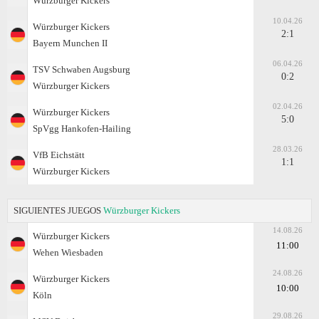
Würzburger Kickers
10.04.26
Würzburger Kickers
2:1
Bayern Munchen II
06.04.26
TSV Schwaben Augsburg
0:2
Würzburger Kickers
02.04.26
Würzburger Kickers
5:0
SpVgg Hankofen-Hailing
28.03.26
VfB Eichstätt
1:1
Würzburger Kickers
SIGUIENTES JUEGOS
Würzburger Kickers
14.08.26
Würzburger Kickers
11:00
Wehen Wiesbaden
24.08.26
Würzburger Kickers
10:00
Köln
29.08.26