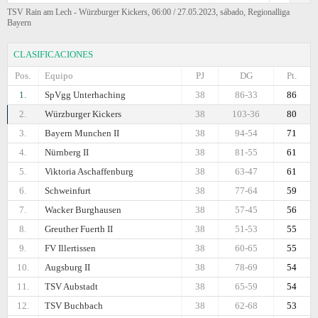
TSV Rain am Lech - Würzburger Kickers, 06:00 / 27.05.2023, sábado, Regionalliga
Bayern
CLASIFICACIONES
Pos.
Equipo
PJ
DG
Pt.
1.
SpVgg Unterhaching
38
86-33
86
2.
Würzburger Kickers
38
103-36
80
3.
Bayern Munchen II
38
94-54
71
4.
Nürnberg II
38
81-55
61
5.
Viktoria Aschaffenburg
38
63-47
61
6.
Schweinfurt
38
77-64
59
7.
Wacker Burghausen
38
57-45
56
8.
Greuther Fuerth II
38
51-53
55
9.
FV Illertissen
38
60-65
55
10.
Augsburg II
38
78-69
54
11.
TSV Aubstadt
38
65-59
54
12.
TSV Buchbach
38
62-68
53