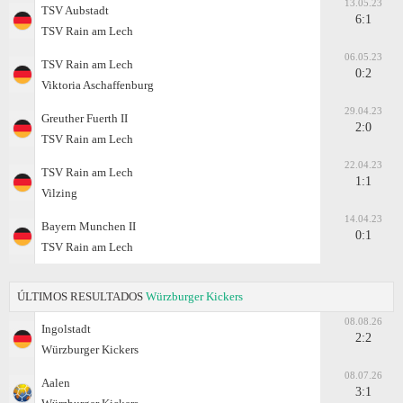
13.05.23
TSV Aubstadt
6:1
TSV Rain am Lech
06.05.23
TSV Rain am Lech
0:2
Viktoria Aschaffenburg
29.04.23
Greuther Fuerth II
2:0
TSV Rain am Lech
22.04.23
TSV Rain am Lech
1:1
Vilzing
14.04.23
Bayern Munchen II
0:1
TSV Rain am Lech
ÚLTIMOS RESULTADOS
Würzburger Kickers
08.08.26
Ingolstadt
2:2
Würzburger Kickers
08.07.26
Aalen
3:1