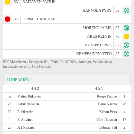
53'
RAITANEN PATRIK
HANNOLA PYRY
59'
67'
FONSELL MICHAEL
MORENO JAIME
67'
PIRES KELVIN
78'
STRAPP LEWIS
82'
KEMPPAINEN OTTO
87'
IFK Mariehamn - Seinäjoen JK, 07:00 / 21.07.2024, domingo, Veikkausliiga ,
transmisiones en tv: One Football
ALINEACIÓN
:
4-4-2
4-5-1
32
Matias Riikonen
Roope Paunio
1
29
Patrik Raitanen
Dario Naamo
26
30
E. Okereke
Kelvin Pires
4
4
E. Auvinen
Ville Tikkanen
17
28
Jiri Nissinen
Babacar Fati
2