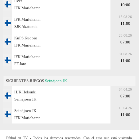
Ilves
10:00
IFK Mariehamn
15.08.26
IFK Mariehamn
11:00
SJK Akatemia
23.08.26
KuPS Kuopio
07:00
IFK Mariehamn
31.08.26
IFK Mariehamn
11:00
FF Jaro
SIGUIENTES JUEGOS
Seinäjoen JK
04.04.26
HJK Helsinki
07:00
Seinäjoen JK
10.04.26
Seinäjoen JK
11:00
IFK Mariehamn
Fútbol en TV - Todos los derechos reservados. Con el sitio que está visitando,