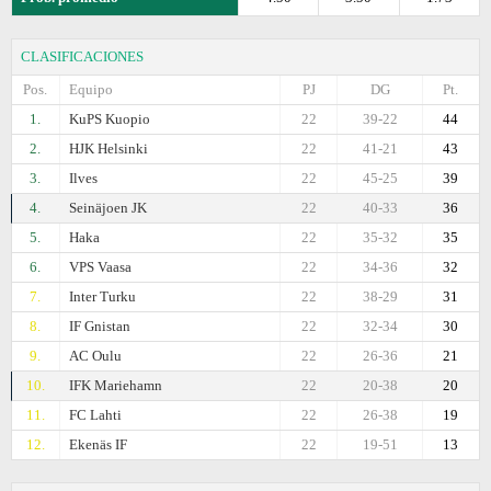
CLASIFICACIONES
Pos.
Equipo
PJ
DG
Pt.
1.
KuPS Kuopio
22
39-22
44
2.
HJK Helsinki
22
41-21
43
3.
Ilves
22
45-25
39
4.
Seinäjoen JK
22
40-33
36
5.
Haka
22
35-32
35
6.
VPS Vaasa
22
34-36
32
7.
Inter Turku
22
38-29
31
8.
IF Gnistan
22
32-34
30
9.
AC Oulu
22
26-36
21
10.
IFK Mariehamn
22
20-38
20
11.
FC Lahti
22
26-38
19
12.
Ekenäs IF
22
19-51
13