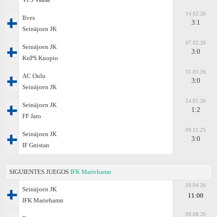
14.02.26
Ilves
3:1
Seinäjoen JK
07.02.26
Seinäjoen JK
3:0
KuPS Kuopio
31.01.26
AC Oulu
3:0
Seinäjoen JK
24.01.26
Seinäjoen JK
1:2
FF Jaro
09.11.25
Seinäjoen JK
3:0
IF Gnistan
SIGUIENTES JUEGOS
IFK Mariehamn
10.04.26
Seinäjoen JK
11:00
IFK Mariehamn
09.08.26