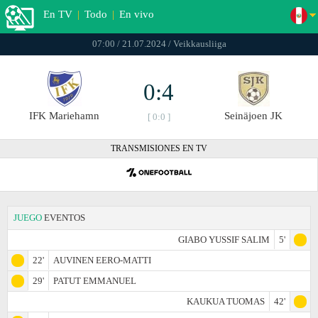
En TV
|
Todo
|
En vivo
07:00 / 21.07.2024 / Veikkausliiga
0:4
IFK Mariehamn
Seinäjoen JK
[ 0:0 ]
TRANSMISIONES EN TV
JUEGO
EVENTOS
GIABO YUSSIF SALIM
5'
22'
AUVINEN EERO-MATTI
29'
PATUT EMMANUEL
KAUKUA TUOMAS
42'