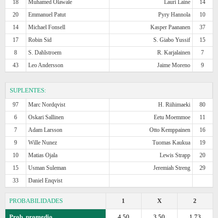
18
Muhamed Olawale
Lauri Laine
14
20
Emmanuel Patut
Pyry Hannola
10
14
Michael Fonsell
Kasper Paananen
37
17
Robin Sid
S. Giabo Yussif
15
8
S. Dahlstroem
R. Karjalainen
7
43
Leo Andersson
Jaime Moreno
9
SUPLENTES:
97
Marc Nordqvist
H. Riihimaeki
80
6
Oskari Sallinen
Eetu Moemmoe
11
7
Adam Larsson
Otto Kemppainen
16
9
Wille Nunez
Tuomas Kaukua
19
10
Matias Ojala
Lewis Strapp
20
15
Usman Suleman
Jeremiah Streng
29
33
Daniel Enqvist
PROBABILIDADES
1
X
2
Prob. promedio
4.50
3.50
1.73