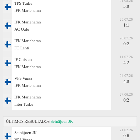
01.08.26
TPS Turku
3:0
IFK Mariehamn
25.07.26
IFK Mariehamn
1:1
AC Oulu
20.07.26
IFK Mariehamn
0:2
FC Lahti
11.07.26
IF Gnistan
4:2
IFK Mariehamn
04.07.26
VPS Vaasa
4:0
IFK Mariehamn
27.06.26
IFK Mariehamn
0:2
Inter Turku
ÚLTIMOS RESULTADOS
Seinäjoen JK
21.02.26
Seinäjoen JK
0:6
VPS Vaasa