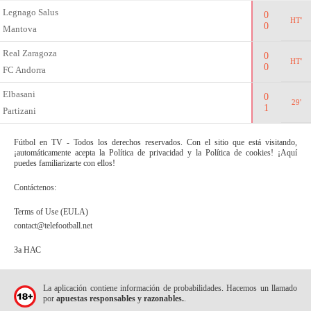
Legnago Salus
0
HT'
0
Mantova
Real Zaragoza
0
HT'
0
FC Andorra
Elbasani
0
29'
1
Partizani
Fútbol en TV - Todos los derechos reservados. Con el sitio que está visitando,
¡automáticamente acepta la Política de privacidad y la Política de cookies! ¡Aquí
puedes familiarizarte con ellos!
Contáctenos:
Terms of Use (EULA)
contact@telefootball.net
За НАС
La aplicación contiene información de probabilidades. Hacemos un llamado
por
apuestas responsables y razonables.
.