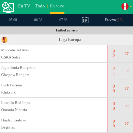
En TV
|
Todo
|
En vivo
05.08
06.08
07.08
En vivo:
(
22
)
Fútbol en vivo
Liga Europa
Maccabi Tel Aviv
0
73'
2
CSKA Sofia
Jagiellonia Bialystok
2
67'
1
Glasgow Rangers
Lech Poznań
0
31'
0
Klaksvik
Lincoln Red Imps
0
30'
0
Omonia Nicosia
Hradec Králové
0
30'
0
Beşiktaş