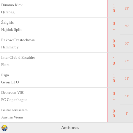
Dinamo Kiev
1
29'
0
Qarabag
Žalgiris
0
30'
1
Hajduk Split
Rakow Czestochowa
0
30'
0
Hammarby
Inter Club d Escaldes
1
27'
0
Flora
Riga
1
31'
0
Gyоri ETO
Debrecen VSC
0
31'
1
FC Copenhague
Beitar Jerusalem
0
1'
0
Austria Viena
Amistosos