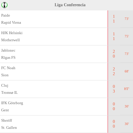
Liga Conferencia
Paide
1
73'
1
Rapid Viena
HJK Helsinki
1
75'
1
Motherwell
Jablonec
2
73'
0
Rīgas FS
FC Noah
2
68'
2
Sion
Cluj
0
HT'
3
Tromsø IL
IFK Göteborg
0
30'
0
Gent
Sheriff
0
30'
0
St. Gallen