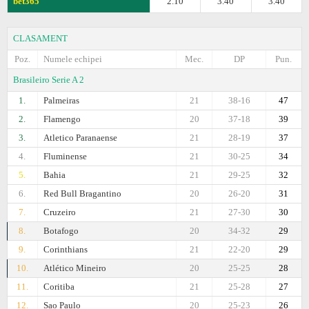
bet365
2.10
3.40
3.40
CLASAMENT
Poz.
Numele echipei
Mec.
DP
Pun.
Brasileiro Serie A 2
1.
Palmeiras
21
38-16
47
2.
Flamengo
20
37-18
39
3.
Atletico Paranaense
21
28-19
37
4.
Fluminense
21
30-25
34
5.
Bahia
21
29-25
32
6.
Red Bull Bragantino
20
26-20
31
7.
Cruzeiro
21
27-30
30
8.
Botafogo
20
34-32
29
9.
Corinthians
21
22-20
29
10.
Atlético Mineiro
20
25-25
28
11.
Coritiba
21
25-28
27
12.
Sao Paulo
20
25-23
26