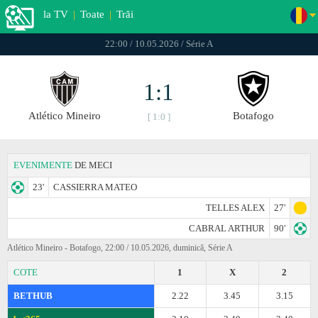
la TV
|
Toate
|
Trăi
22:00 / 10.05.2026 / Série A
1:1
Atlético Mineiro
Botafogo
[ 1:0 ]
EVENIMENTE
DE MECI
23'
CASSIERRA MATEO
TELLES ALEX
27'
CABRAL ARTHUR
90'
Atlético Mineiro - Botafogo, 22:00 / 10.05.2026, duminică, Série A
COTE
1
X
2
BETHUB
2.22
3.45
3.15