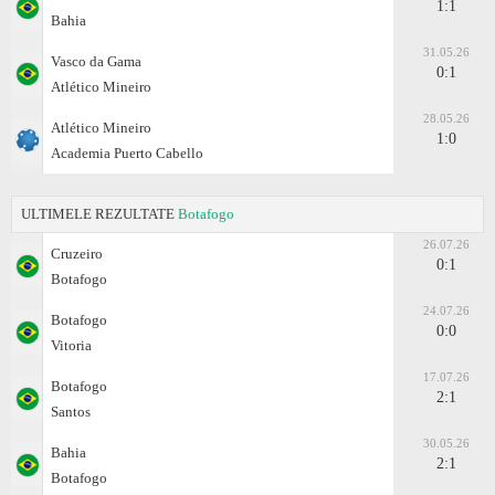
1:1
Bahia
31.05.26
Vasco da Gama
0:1
Atlético Mineiro
28.05.26
Atlético Mineiro
1:0
Academia Puerto Cabello
ULTIMELE REZULTATE
Botafogo
26.07.26
Cruzeiro
0:1
Botafogo
24.07.26
Botafogo
0:0
Vitoria
17.07.26
Botafogo
2:1
Santos
30.05.26
Bahia
2:1
Botafogo