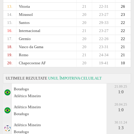
13.
Vitoria
21
22-31
26
14.
Mirassol
20
23-27
23
15.
Santos
20
29-33
22
16.
Internacional
21
23-27
22
17.
Gremio
20
22-26
22
18.
Vasco da Gama
20
23-31
21
19.
Remo
21
24-34
21
20.
Chapecoense AF
20
19-41
10
ULTIMELE REZULTATE
UNUL ÎMPOTRIVA CELUILALT
21.09.25
Botafogo
1:0
Atlético Mineiro
20.04.25
Atlético Mineiro
1:0
Botafogo
30.11.24
Atlético Mineiro
1:3
Botafogo