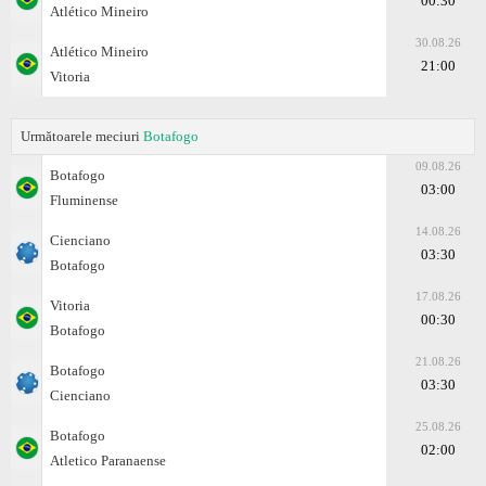
00:30
Atlético Mineiro
30.08.26
Atlético Mineiro
21:00
Vitoria
Următoarele meciuri
Botafogo
09.08.26
Botafogo
03:00
Fluminense
14.08.26
Cienciano
03:30
Botafogo
17.08.26
Vitoria
00:30
Botafogo
21.08.26
Botafogo
03:30
Cienciano
25.08.26
Botafogo
02:00
Atletico Paranaense