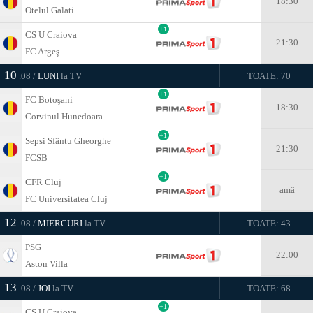
18:30
Otelul Galati
+1
CS U Craiova
21:30
FC Argeş
10
.08 /
LUNI
la TV
TOATE: 70
+1
FC Botoşani
18:30
Corvinul Hunedoara
+1
Sepsi Sfântu Gheorghe
21:30
FCSB
+1
CFR Cluj
amâ
FC Universitatea Cluj
12
.08 /
MIERCURI
la TV
TOATE: 43
PSG
22:00
Aston Villa
13
.08 /
JOI
la TV
TOATE: 68
+1
CS U Craiova