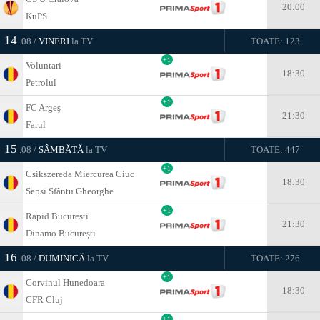
20:00
KuPS
14
.08 /
VINERI
la TV
TOATE: 123
+1
Voluntari
18:30
Petrolul
+1
FC Argeş
21:30
Farul
15
.08 /
SÂMBĂTĂ
la TV
TOATE: 447
+1
Csikszereda Miercurea Ciuc
18:30
Sepsi Sfântu Gheorghe
+1
Rapid București
21:30
Dinamo București
16
.08 /
DUMINICĂ
la TV
TOATE: 276
+1
Corvinul Hunedoara
18:30
CFR Cluj
+1