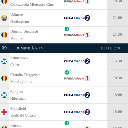
18:30
Csikszereda Miercurea Ciuc
Udinese
21:00
Nottingham
+1
Dinamo București
21:30
Voluntari
09
.08 /
DUMINICĂ
la TV
TOATE: 270
Kilmarnock
15:30
Celtic
+1
Chindia Târgoviște
16:30
Metaloglobus
Rangers
18:00
Hibernian
Mansfield
18:00
Sheffield United
+1
Petrolul