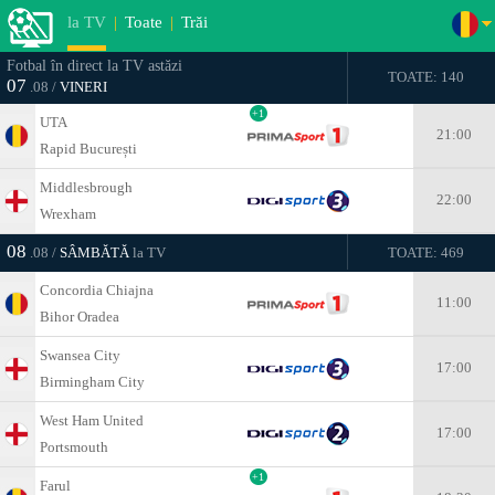
la TV
|
Toate
|
Trăi
Fotbal în direct la TV astăzi
TOATE: 140
07
.08 /
VINERI
+1
UTA
21:00
Rapid București
Middlesbrough
22:00
Wrexham
08
.08 /
SÂMBĂTĂ
la TV
TOATE: 469
Concordia Chiajna
11:00
Bihor Oradea
Swansea City
17:00
Birmingham City
West Ham United
17:00
Portsmouth
+1
Farul