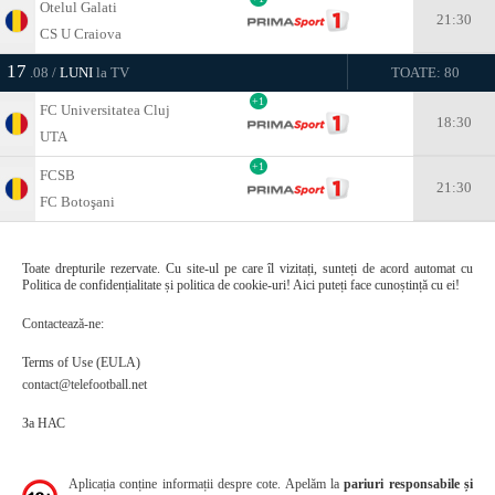
Otelul Galati
21:30
CS U Craiova
17
.08 /
LUNI
la TV
TOATE: 80
+1
FC Universitatea Cluj
18:30
UTA
+1
FCSB
21:30
FC Botoşani
Toate drepturile rezervate. Cu site-ul pe care îl vizitați, sunteți de acord automat cu
Politica de confidențialitate și politica de cookie-uri! Aici puteți face cunoștință cu ei!
Contactează-ne:
Terms of Use (EULA)
contact@telefootball.net
За НАС
Aplicația conține informații despre cote. Apelăm la
pariuri responsabile și