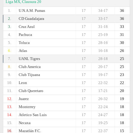
Liga MX, Clausura 20
1.
U.N.A.M. Pumas
17
34-17
36
2.
CD Guadalajara
17
33-17
36
3.
Cruz Azul
17
31-18
33
4.
Pachuca
17
25-19
31
5.
Toluca
17
28-16
30
6.
Atlas
17
16-18
26
7.
UANL Tigres
17
28-18
25
8.
Club America
17
20-17
25
9.
Club Tijuana
17
19-17
23
10.
Leon
17
22-32
22
11.
Club Queretaro
17
17-21
20
12.
Juаrez
17
26-32
19
13.
Monterrey
17
22-24
18
14.
Atlеtico San Luis
17
24-27
18
15.
Necaxa
17
19-25
18
16.
Mazatlán F.C.
17
22-37
15