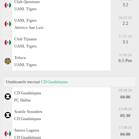
Club Queretaro
3:2
UANL Tigres
26.07.26
UANL Tigres
2:2
Atlеtico San Luis
17.07.26
Club Tijuana
3:1
UANL Tigres
31.05.26
Toluca
6:5 Pen
UANL Tigres
Următoarele meciuri
CD Guadalajara
09.08.26
CD Guadalajara
04:00
FC Dallas
13.08.26
Seattle Sounders
05:30
CD Guadalajara
17.08.26
Santos Laguna
04:00
CD Guadalajara