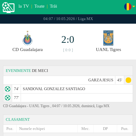
la TV
|
Toate
|
Trăi
04:07 / 10.05.2026 / Liga MX
2:0
CD Guadalajara
UANL Tigres
[ 0:0 ]
EVENIMENTE
DE MECI
GARZA JESUS
45'
74'
SANDOVAL GONZALEZ SANTIAGO
77'
CD Guadalajara - UANL Tigres , 04:07 / 10.05.2026, duminică, Liga MX
CLASAMENT
Poz.
Numele echipei
Mec.
DP
Pun.