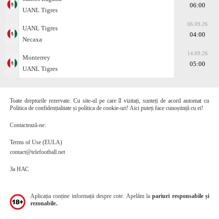
06:00
UANL Tigres
06.09.26
UANL Tigres
04:00
Necaxa
14.09.26
Monterrey
05:00
UANL Tigres
Toate drepturile rezervate. Cu site-ul pe care îl vizitați, sunteți de acord automat cu
Politica de confidențialitate și politica de cookie-uri! Aici puteți face cunoștință cu ei!
Contactează-ne:
Terms of Use (EULA)
contact@telefootball.net
За НАС
Aplicația conține informații despre cote. Apelăm la
pariuri responsabile și
rezonabile.
.