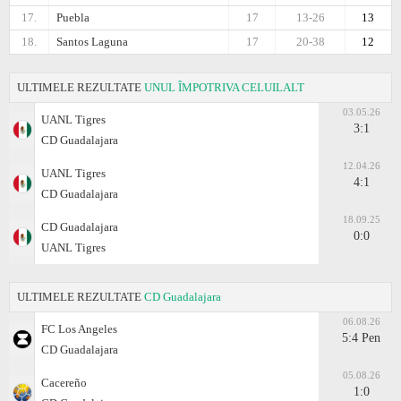
17.
Puebla
17
13-26
13
18.
Santos Laguna
17
20-38
12
ULTIMELE REZULTATE
UNUL ÎMPOTRIVA CELUILALT
03.05.26
UANL Tigres
3:1
CD Guadalajara
12.04.26
UANL Tigres
4:1
CD Guadalajara
18.09.25
CD Guadalajara
0:0
UANL Tigres
ULTIMELE REZULTATE
CD Guadalajara
06.08.26
FC Los Angeles
5:4 Pen
CD Guadalajara
05.08.26
Cacereño
1:0