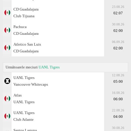
23.08.26
CD Guadalajara
02:07
Club Tijuana
30.08.26
Pachuca
02:00
CD Guadalajara
06.09.26
Atlеtico San Luis
02:00
CD Guadalajara
Următoarele meciuri
UANL Tigres
12.08.26
UANL Tigres
05:00
Vancouver Whitecaps
16.08.26
Atlas
06:00
UANL Tigres
22.08.26
UANL Tigres
04:00
Club Atlante
30.08.26
Santos Laguna