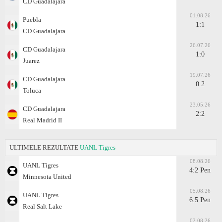
CD Guadalajara
01.08.26
Puebla
1:1
CD Guadalajara
26.07.26
CD Guadalajara
1:0
Juаrez
19.07.26
CD Guadalajara
0:2
Toluca
23.05.26
CD Guadalajara
2:2
Real Madrid II
ULTIMELE REZULTATE
UANL Tigres
08.08.26
UANL Tigres
4:2 Pen
Minnesota United
05.08.26
UANL Tigres
6:5 Pen
Real Salt Lake
02.08.26