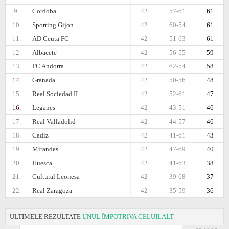
9.
Cordoba
42
57-61
61
10.
Sporting Gijon
42
60-54
61
11.
AD Ceuta FC
42
51-63
61
12.
Albacete
42
56-55
59
13.
FC Andorra
42
62-54
58
14.
Granada
42
50-56
48
15.
Real Sociedad II
42
52-61
47
16.
Leganes
42
43-51
46
17.
Real Valladolid
42
44-57
46
18.
Cadiz
42
41-61
43
19.
Mirandes
42
47-69
40
20.
Huesca
42
41-63
38
21.
Cultural Leonesa
42
39-68
37
22.
Real Zaragoza
42
35-59
36
ULTIMELE REZULTATE
UNUL ÎMPOTRIVA CELUILALT