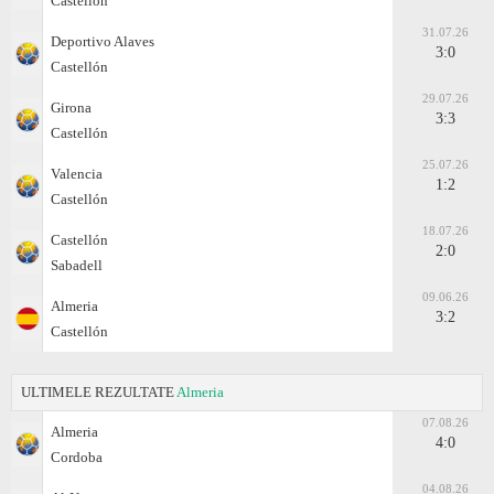
Castellón
31.07.26
Deportivo Alaves
3:0
Castellón
29.07.26
Girona
3:3
Castellón
25.07.26
Valencia
1:2
Castellón
18.07.26
Castellón
2:0
Sabadell
09.06.26
Almeria
3:2
Castellón
ULTIMELE REZULTATE
Almeria
07.08.26
Almeria
4:0
Cordoba
04.08.26