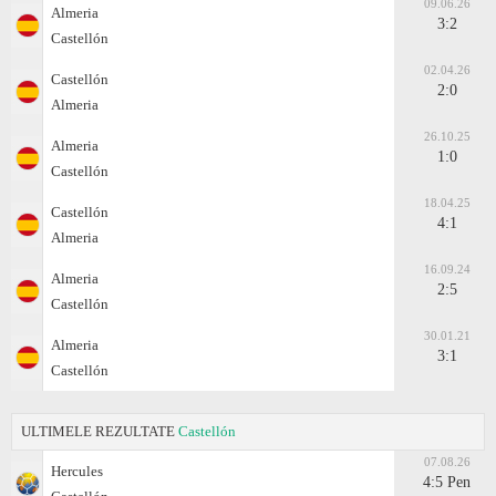
09.06.26
Almeria
3:2
Castellón
02.04.26
Castellón
2:0
Almeria
26.10.25
Almeria
1:0
Castellón
18.04.25
Castellón
4:1
Almeria
16.09.24
Almeria
2:5
Castellón
30.01.21
Almeria
3:1
Castellón
ULTIMELE REZULTATE
Castellón
07.08.26
Hercules
4:5 Pen