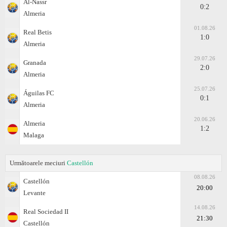
Al-Nassr
0:2
Almeria
01.08.26
Real Betis
1:0
Almeria
29.07.26
Granada
2:0
Almeria
25.07.26
Águilas FC
0:1
Almeria
20.06.26
Almeria
1:2
Malaga
Următoarele meciuri
Castellón
08.08.26
Castellón
20:00
Levante
14.08.26
Real Sociedad II
21:30
Castellón