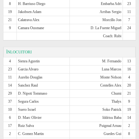
8
H. Barriuso Diego
Embarba Adri
23
19
Jakobsen Adam
Arribas Sergio
11
21
Calatrava Alex
Morcillo Jon
7
9
Camara Ousmane
D. La Fuente Miguel
24
Coach: Rubi
ÎNLOCUITORI
4
Sienra Agustin
M. Fernando
13
23
Garcia Alvaro
Luna Marcos
16
11
Aurelio Douglas
Monte Nelson
4
14
Sanchez Raul
Centelles Alex
20
29
D. Nipoti Tommaso
Chumi
21
37
Segura Carlos
Thalys
9
10
Suero Israel
Soko Patrick
19
6
D. Marc Olivier
Iddrisu Baba
14
17
Ruiz Salva
Puigmal Arnau
2
2
C. Gomez Martin
Guedes Gui
8