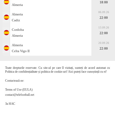
18:00
Almeria
06.09.26
Almeria
22:00
Cadiz
13.09.26
Cordoba
22:00
Almeria
20.09.26
Almeria
22:00
Celta Vigo II
Toate drepturile rezervate. Cu site-ul pe care îl vizitați, sunteți de acord automat cu
Politica de confidențialitate și politica de cookie-uri! Aici puteți face cunoștință cu ei!
Contactează-ne:
Terms of Use (EULA)
contact@telefootball.net
За НАС