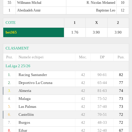
55
Willmann Michal
R. Nicolas Melamed
10
1
Abedzadeh Amir
Baptistao Leo
12
COTE
1
X
2
bet365
1.76
3.90
3.90
CLASAMENT
Poz.
Numele echipei
Mec.
DP
Pun.
LaLiga 2 25/26
1.
Racing Santander
42
90-61
82
2.
Deportivo La Coruna
42
65-44
77
3.
Almeria
42
81-63
74
4.
Malaga
42
75-52
73
5.
Las Palmas
42
57-40
73
6.
Castellón
42
70-51
72
7.
Burgos
42
48-33
72
8.
Eibar
42
52-40
67