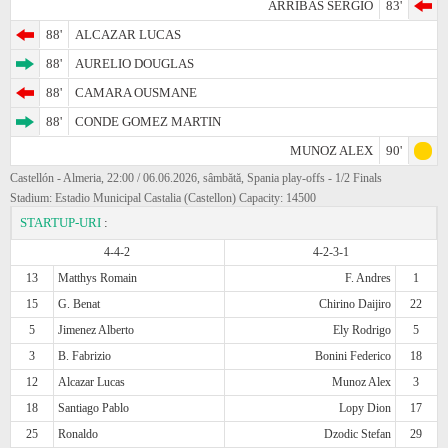
ARRIBAS SERGIO
83'
88'
ALCAZAR LUCAS
88'
AURELIO DOUGLAS
88'
CAMARA OUSMANE
88'
CONDE GOMEZ MARTIN
MUNOZ ALEX
90'
Castellón - Almeria, 22:00 / 06.06.2026, sâmbătă, Spania play-offs - 1/2 Finals
Stadium: Estadio Municipal Castalia (Castellon) Capacity: 14500
STARTUP-URI
:
4-4-2
4-2-3-1
13
Matthys Romain
F. Andres
1
15
G. Benat
Chirino Daijiro
22
5
Jimenez Alberto
Ely Rodrigo
5
3
B. Fabrizio
Bonini Federico
18
12
Alcazar Lucas
Munoz Alex
3
18
Santiago Pablo
Lopy Dion
17
25
Ronaldo
Dzodic Stefan
29