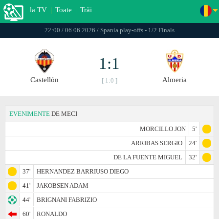
la TV
|
Toate
|
Trăi
22:00 / 06.06.2026 / Spania play-offs - 1/2 Finals
1:1
Castellón
Almeria
[ 1:0 ]
EVENIMENTE
DE MECI
MORCILLO JON
5'
ARRIBAS SERGIO
24'
DE LA FUENTE MIGUEL
32'
37'
HERNANDEZ BARRIUSO DIEGO
41'
JAKOBSEN ADAM
44'
BRIGNANI FABRIZIO
60'
RONALDO