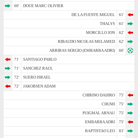
60'
DOUE MARC OLIVIER
DE LA FUENTE MIGUEL
61'
THALYS
61'
MORCILLO JON
62'
RIBAUDO NICOLAS MELAMED
62'
ARRIBAS SERGIO (EMBARBA ADRI)
66'
71'
SANTIAGO PABLO
71'
SANCHEZ RAUL
72'
SUERO ISRAEL
72'
JAKOBSEN ADAM
CHIRINO DAIJIRO
75'
CHUMI
75'
PUIGMAL ARNAU
75'
EMBARBA ADRI
75'
BAPTISTAO LEO
83'