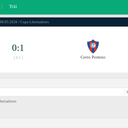
|
Trăi
 08.05.2026 / Cupa Libertadores
0:1
Cerro Porteno
[ 0:1 ]
1
bertadores