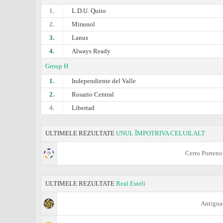
1.
L.D.U. Quito
2.
Mirassol
3.
Lanus
4.
Always Ready
Group H
1.
Independiente del Valle
2.
Rosario Central
4.
Libertad
ULTIMELE REZULTATE
UNUL ÎMPOTRIVA CELUILALT
Cerro Porteno
ULTIMELE REZULTATE
Real Estelí
Antigua