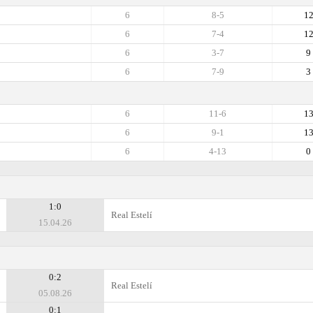
6
8-5
1
6
7-4
1
6
3-7
9
6
7-9
3
6
11-6
1
6
9-1
1
6
4-13
0
1:0
Real Estelí
15.04.26
0:2
Real Estelí
05.08.26
0:1