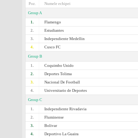
Poz.
Numele echipei
Group A
1.
Flamengo
2.
Estudiantes
3.
Independiente Medellin
4.
Cusco FC
Group B
1.
Coquimbo Unido
2.
Deportes Tolima
3.
Nacional De Football
4.
Universitario de Deportes
Group C
1.
Independiente Rivadavia
2.
Fluminense
3.
Bolivar
4.
Deportivo La Guaira