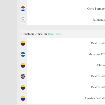
Cerro Porteno
Palmeiras
Următoarele meciuri
Real Estelí
Real Estelí
Managua FC
Chicó
Real Estelí
Real Estelí
America de Cali