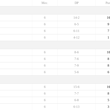
Mec.
DP
Pun
6
14-2
1
6
6-5
9
6
6-11
7
6
4-12
1
6
8-6
1
6
7-6
8
6
7-9
8
6
5-6
6
6
15-6
1
6
7-7
8
6
6-8
5
6
6-13
3