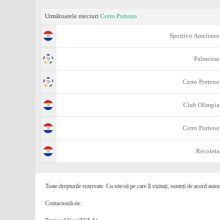
Următoarele meciuri
Cerro Porteno
Sportivo Ameliano
Palmeiras
Cerro Porteno
Club Olimpia
Cerro Porteno
Recoleta
Toate drepturile rezervate. Cu site-ul pe care îl vizitați, sunteți de acord auto
Contactează-ne: