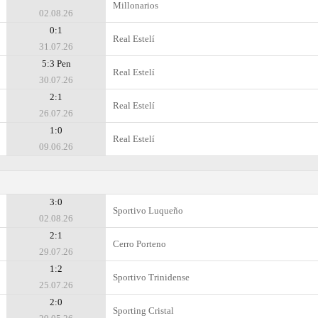
Millonarios
02.08.26
0:1
Real Estelí
31.07.26
5:3 Pen
Real Estelí
30.07.26
2:1
Real Estelí
26.07.26
1:0
Real Estelí
09.06.26
3:0
Sportivo Luqueño
02.08.26
2:1
Cerro Porteno
29.07.26
1:2
Sportivo Trinidense
25.07.26
2:0
Sporting Cristal