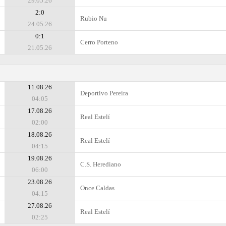
29.05.26
2:0
Rubio Nu
24.05.26
0:1
Cerro Porteno
21.05.26
11.08.26
Deportivo Pereira
04:05
17.08.26
Real Estelí
02:00
18.08.26
Real Estelí
04:15
19.08.26
C.S. Herediano
06:00
23.08.26
Once Caldas
04:15
27.08.26
Real Estelí
02:25