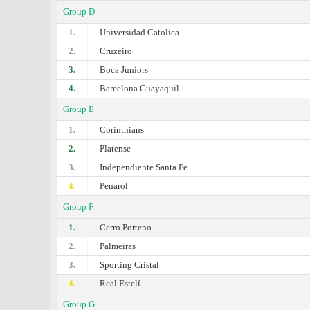
Group D
1.
Universidad Catolica
2.
Cruzeiro
3.
Boca Juniors
4.
Barcelona Guayaquil
Group E
1.
Corinthians
2.
Platense
3.
Independiente Santa Fe
4.
Penarol
Group F
1.
Cerro Porteno
2.
Palmeiras
3.
Sporting Cristal
4.
Real Estelí
Group G