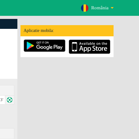
România
Aplicatie mobila:
3'