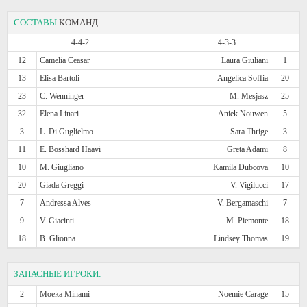
СОСТАВЫ
КОМАНД
4-4-2
4-3-3
12
Camelia Ceasar
Laura Giuliani
1
13
Elisa Bartoli
Angelica Soffia
20
23
C. Wenninger
M. Mesjasz
25
32
Elena Linari
Aniek Nouwen
5
3
L. Di Guglielmo
Sara Thrige
3
11
E. Bosshard Haavi
Greta Adami
8
10
M. Giugliano
Kamila Dubcova
10
20
Giada Greggi
V. Vigilucci
17
7
Andressa Alves
V. Bergamaschi
7
9
V. Giacinti
M. Piemonte
18
18
B. Glionna
Lindsey Thomas
19
ЗАПАСНЫЕ ИГРОКИ:
2
Moeka Minami
Noemie Carage
15