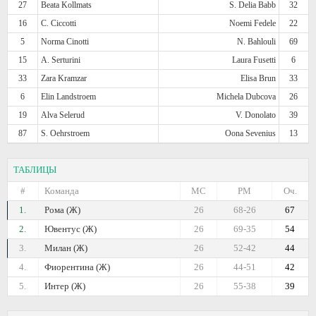
27
Beata Kollmats
S. Delia Babb
32
16
C. Ciccotti
Noemi Fedele
22
5
Norma Cinotti
N. Bahlouli
69
15
A. Serturini
Laura Fusetti
6
33
Zara Kramzar
Elisa Brun
33
6
Elin Landstroem
Michela Dubcova
26
19
Alva Selerud
V. Donolato
39
87
S. Oehrstroem
Oona Sevenius
13
ТАБЛИЦЫ
#
Команда
МС
РМ
Оч.
1.
Рома (Ж)
26
68-26
67
2.
Ювентус (Ж)
26
69-35
54
3.
Милан (Ж)
26
52-42
44
4.
Фиорентина (Ж)
26
44-51
42
5.
Интер (Ж)
26
55-38
39