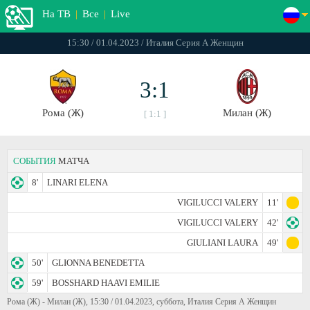
На ТВ
|
Все
|
Live
15:30 / 01.04.2023 / Италия Серия А Женщин
3:1
Рома (Ж)
Милан (Ж)
[ 1:1 ]
СОБЫТИЯ
МАТЧА
8'
LINARI ELENA
VIGILUCCI VALERY
11'
VIGILUCCI VALERY
42'
GIULIANI LAURA
49'
50'
GLIONNA BENEDETTA
59'
BOSSHARD HAAVI EMILIE
Рома (Ж) - Милан (Ж), 15:30 / 01.04.2023, суббота, Италия Серия А Женщин