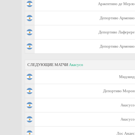
Аржентино де Мерло
Депортиво Арменио
Депортиво Лаферере
Депортиво Арменио
СЛЕДУЮЩИЕ МАТЧИ
Акасусо
Мидланд
Депортиво Морон
Акасусо
Акасусо
Лос Андес