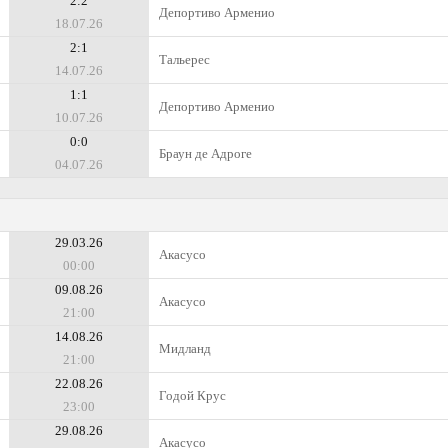
2:2
Депортиво Арменио
18.07.26
2:1
Тальерес
14.07.26
1:1
Депортиво Арменио
10.07.26
0:0
Браун де Адроге
04.07.26
29.03.26
Акасусо
00:00
09.08.26
Акасусо
21:00
14.08.26
Мидланд
21:00
22.08.26
Годой Крус
23:00
29.08.26
Акасусо