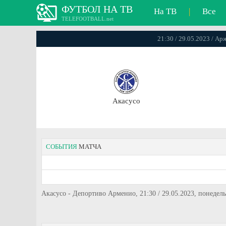
ФУТБОЛ НА ТВ
На ТВ
|
Все
TELEFOOTBALL.net
21:30 / 29.05.2023 / А
Акасусо
СОБЫТИЯ
МАТЧА
Акасусо - Депортиво Арменио, 21:30 / 29.05.2023, понеде