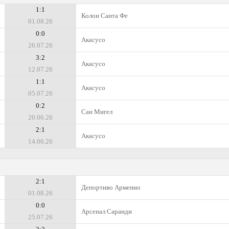
1:1
Колон Санта Фе
01.08.26
0:0
Акасусо
26.07.26
3:2
Акасусо
12.07.26
1:1
Акасусо
05.07.26
0:2
Сан Мигел
20.06.26
2:1
Акасусо
14.06.26
2:1
Депортиво Арменио
01.08.26
0:0
Арсенал Саранди
25.07.26