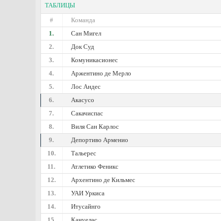
ТАБЛИЦЫ
#
Команда
1.
Сан Мигел
2.
Док Суд
3.
Комуникасионес
4.
Аржентино де Мерло
5.
Лос Андес
6.
Акасусо
7.
Сакачиспас
8.
Виля Сан Карлос
9.
Депортиво Арменио
10.
Тальерес
11.
Атлетико Феникс
12.
Архентино де Кильмес
13.
УАИ Уркиса
14.
Итусайнго
15.
Кануелас