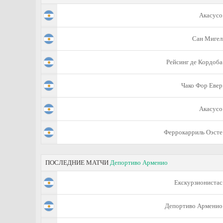
Акасусо
Сан Мигел
Рейсинг де Кордоба
Чако Фор Евер
Акасусо
Феррокарриль Оэсте
ПОСЛЕДНИЕ МАТЧИ
Депортиво Арменио
Екскурзионистас
Депортиво Арменио