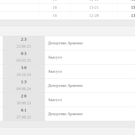
16
13-21
1
16
12-28
1
2:3
Депортиво Арменио
22.09.25
0:3
Акасусо
03.05.25
3:0
Акасусо
26.10.24
1:3
Депортиво Арменио
09.06.24
2:0
Акасусо
30.09.23
0:1
Депортиво Арменио
27.08.22