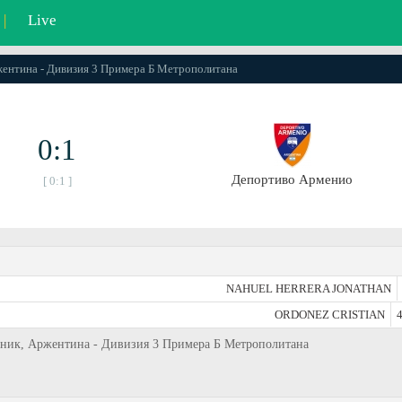
|
Live
ржентина - Дивизия 3 Примера Б Метрополитана
0:1
Депортиво Арменио
[ 0:1 ]
NAHUEL HERRERA JONATHAN
ORDONEZ CRISTIAN
4
льник, Аржентина - Дивизия 3 Примера Б Метрополитана