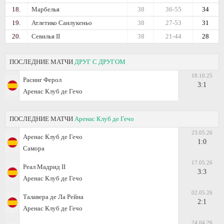
18.
Марбелья
38
36-55
34
19.
Атлетико Санлукеньо
38
27-53
31
20.
Севилья II
38
21-44
28
ПОСЛЕДНИЕ МАТЧИ
ДРУГ С ДРУГОМ
18.10.25
Расинг Ферол
3:1
Аренас Клуб де Гечо
ПОСЛЕДНИЕ МАТЧИ
Аренас Клуб де Гечо
23.05.26
Аренас Клуб де Гечо
1:0
Самора
17.05.26
Реал Мадрид II
3:3
Аренас Клуб де Гечо
02.05.26
Талавера де Ла Рейна
2:1
Аренас Клуб де Гечо
24.04.26