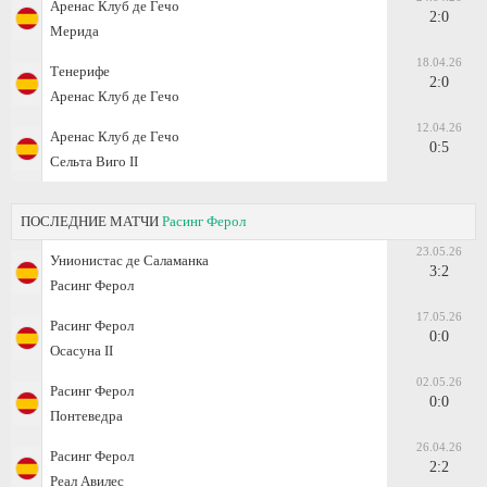
Аренас Клуб де Гечо
2:0
Мерида
18.04.26
Тенерифе
2:0
Аренас Клуб де Гечо
12.04.26
Аренас Клуб де Гечо
0:5
Сельта Виго II
ПОСЛЕДНИЕ МАТЧИ
Расинг Ферол
23.05.26
Унионистас де Саламанка
3:2
Расинг Ферол
17.05.26
Расинг Ферол
0:0
Осасуна II
02.05.26
Расинг Ферол
0:0
Понтеведра
26.04.26
Расинг Ферол
2:2
Реал Авилес