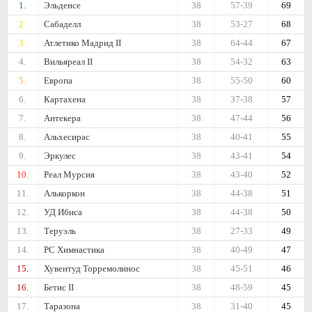
1.
Эльденсе
38
57-39
69
2.
Сабаделл
38
53-27
68
3.
Атлетико Мадрид II
38
64-44
67
4.
Вильяреал II
38
54-32
63
5.
Европа
38
55-50
60
6.
Картахена
38
37-38
57
7.
Антекера
38
47-44
56
8.
Альхесирас
38
40-41
55
9.
Эркулес
38
43-41
54
10.
Реал Мурсия
38
43-40
52
11.
Алькоркон
38
44-38
51
12.
УД Ибиса
38
44-38
50
13.
Теруэль
38
27-33
49
14.
РС Химнастика
38
40-49
47
15.
Хувентуд Торремолинос
38
45-51
46
16.
Бетис II
38
48-59
45
17.
Таразона
38
31-40
45