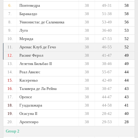
6.
Понтеведра
38
49-31
58
7.
Баракалдо
38
51-38
58
8.
Унионистас де Саламанка
38
53-49
56
9.
Луго
38
36-40
53
10.
Мерида
38
47-53
52
11.
Аренас Клуб де Гечо
38
46-55
52
12.
Расинг Ферол
38
41-47
49
13.
Атлетик Бильбао II
38
38-46
49
14.
Реал Авилес
38
55-67
44
15.
Касереньо
38
42-49
44
16.
Талавера де Ла Рейна
38
38-47
43
17.
Оренсе
38
44-47
43
18.
Гуадалажара
38
44-58
41
19.
Осасуна II
38
28-42
40
20.
Арентеиро
38
29-53
28
Group 2