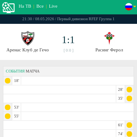
На ТВ
|
Все
|
Live
21:30 / 08.05.2026 / Первый дивизион RFEF Группа 1
1:1
Аренас Клуб де Гечо
Расинг Ферол
[ 0:0 ]
СОБЫТИЯ
МАТЧА
18'
28'
35'
53'
55'
61'
74'