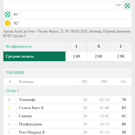
77'
81'
82'
Аренас Клуб де Гечо - Расинг Ферол, 21:30 / 08.05.2026, пятница, Первый дивизион
RFEF Группа 1
Коэффициенты
1
X
2
Средние шансы
2.60
2.60
2.90
ТАБЛИЦЫ
#
Команда
МС
РМ
Оч.
Group 1
1.
Тенерифе
38
62-24
76
2.
Сельта Виго II
38
61-48
65
3.
Самора
38
53-42
61
4.
Понферадина
38
43-33
60
5.
Реал Мадрид II
38
61-52
58