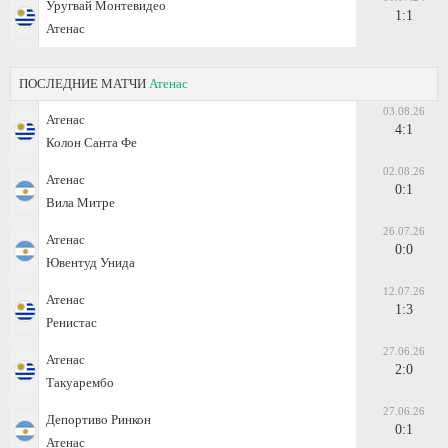
Уругвай Монтевидео
1:1
Атенас
ПОСЛЕДНИЕ МАТЧИ
Атенас
03.08.26
Атенас
4:1
Колон Санта Фе
02.08.26
Атенас
0:1
Вила Митре
26.07.26
Атенас
0:0
Ювентуд Унида
12.07.26
Атенас
1:3
Ренистас
27.06.26
Атенас
2:0
Такуарембо
27.06.26
Депортиво Ринкон
0:1
Атенас