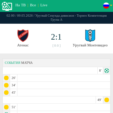
На ТВ
|
Все
|
Live
02:00 / 09.05.2026 / Уругвай Секунда дивисион - Торнео Компетенция
Група А
2:1
Атенас
Уругвай Монтевидео
[ 0:0 ]
СОБЫТИЯ
МАТЧА
8'
26'
34'
45'
49'
51'