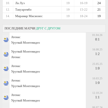
10.
Ла Луз
19
16-19
24
12.
Такуарембо
19
15-22
21
14.
Мирамар Мисионес
19
18-24
19
ПОСЛЕДНИЕ МАТЧИ
ДРУГ С ДРУГОМ
01.04.26
Атенас
0:1
Уругвай Монтевидео
16.08.25
Уругвай Монтевидео
1:2
Атенас
25.05.25
Атенас
1:0
Уругвай Монтевидео
10.03.25
Атенас
1:0
Уругвай Монтевидео
12.10.24
Атенас
1:1
Уругвай Монтевидео
06.07.24