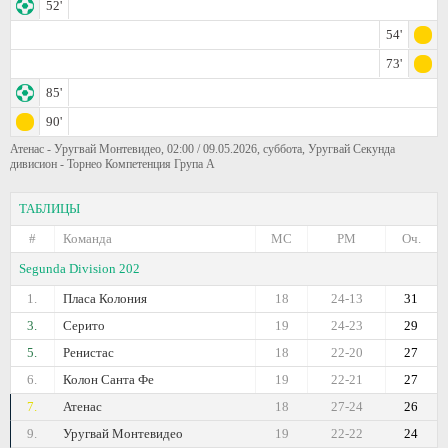
52'
54'
73'
85'
90'
Атенас - Уругвай Монтевидео, 02:00 / 09.05.2026, суббота, Уругвай Секунда
дивисион - Торнео Компетенция Група А
ТАБЛИЦЫ
#
Команда
МС
РМ
Оч.
Segunda Division 202
1.
Пласа Колония
18
24-13
31
3.
Серито
19
24-23
29
5.
Ренистас
18
22-20
27
6.
Колон Санта Фе
19
22-21
27
7.
Атенас
18
27-24
26
9.
Уругвай Монтевидео
19
22-22
24