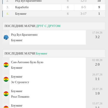
2.
Ред Бул Брагантино
6
12-5
10
3.
Карабобо
6
6-5
9
4.
Блуминг
6
3-17
1
ПОСЛЕДНИЕ МАТЧИ
ДРУГ С ДРУГОМ
17.04.26
Ред Бул Брагантино
3:2
Блуминг
ПОСЛЕДНИЕ МАТЧИ
Блуминг
02.08.26
Сан-Антонио Було Було
2:0
Блуминг
26.07.26
Блуминг
1:1
Зе Стронгест
20.07.26
Блуминг
1:0
Реал Томаяпо
15.07.26
Блуминг
1:1