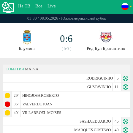
На ТВ
|
Все
|
Live
03:30 / 08.05.2026 / Южноамериканский кубок
0:6
Блуминг
Ред Бул Брагантино
[ 0:3 ]
СОБЫТИЯ
МАТЧА
RODRIGUINHO
5'
GUSTAVINHO
11'
29'
HINOJOSA ROBERTO
35'
VALVERDE JUAN
40'
VILLARROEL MOISES
SASHA EDUARDO
45'
MARQUES GUSTAVO
49'