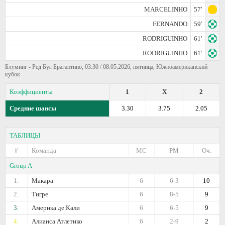
MARCELINHO
57'
FERNANDO
59'
RODRIGUINHO
61'
RODRIGUINHO
61'
Блуминг - Ред Бул Брагантино, 03:30 / 08.05.2026, пятница, Южноамериканский
кубок
Коэффициенты
1
X
2
Средние шансы
3.30
3.75
2.05
ТАБЛИЦЫ
#
Команда
МС
РМ
Оч.
Group A
1.
Макара
6
6-3
10
2.
Тигре
6
8-5
9
3.
Америка де Кали
6
6-5
9
4.
Алианса Атлетико
6
2-9
2