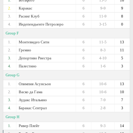
1.
Ботафого
6
15-5
16
2.
Каракас
6
9-9
9
3.
Расинг Клуб
6
11-9
8
4.
Индепендьенте Петролеро
6
3-15
0
Group F
1.
Монтевидео Сити
6
11-5
13
2.
Гремио
6
8-3
11
3.
Депортиво Риестра
6
4-10
5
4.
Палестино
6
1-6
3
Group G
1.
Олимпия Асунсьон
6
10-6
13
2.
Васко да Гама
6
10-6
10
3.
Аудакс Итальяно
6
7-9
7
4.
Баракас Сентрал
6
2-8
3
Group H
1.
Ривер Плейт
6
9-3
14