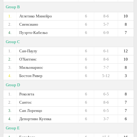
Group B
1.
Атлетико Минейро
6
8-6
10
2.
Сиенсиано
6
5-7
8
4.
Пуэрто-Кабельо
6
6-9
7
Group C
1.
Сан-Паулу
6
6-1
12
2.
О'Хиггинс
6
8-6
10
3.
Мильонариос
6
7-7
8
4.
Бостон Ривер
6
5-12
3
Group D
1.
Реколета
6
6-5
8
2.
Сантос
6
8-6
7
3.
Сан Лоренцо
6
6-5
7
4.
Депортиво Куенка
6
3-7
6
Group E