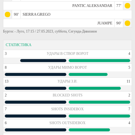
PANTIC ALEKSANDAR
77'
90'
SIERRA GREGO
JUAMPE
90'
Бургос - Луго, 17:15 / 27.05.2023, суббота, Сегунда-Дивизион
СТАТИСТИКА
3
УДАРЫ В СТВОР ВОРОТ
4
8
УДАРЫ МИМО ВОРОТ
5
13
УДАРЫ З.И.
11
2
BLOCKED SHOTS
2
7
SHOTS INSIDEBOX
7
6
SHOTS OUTSIDEBOX
4