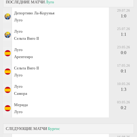
ПОСЛЕДНИЕ МАТЧИ
Луго
29.07.26
Депортиво Ла-Корунья
1:0
Луго
25.07.26
Луго
1:1
Сельта Виго II
23.05.26
Луго
0:0
Арентеиро
17.05.26
Сельта Виго II
0:1
Луго
10.05.26
Луго
1:3
Самора
03.05.26
Мерида
0:2
Луго
СЛЕДУЮЩИЕ МАТЧИ
Бургос