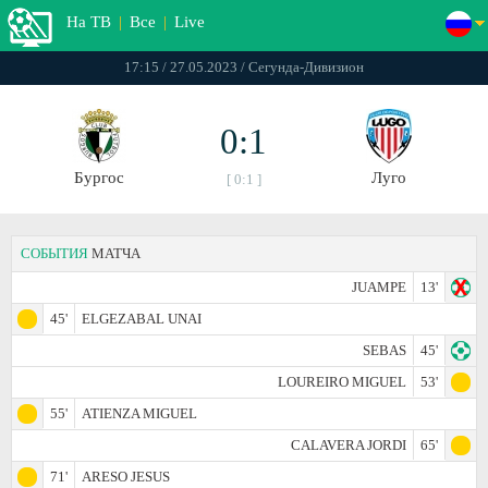
На ТВ
|
Все
|
Live
17:15 / 27.05.2023 / Сегунда-Дивизион
0:1
Бургос
Луго
[ 0:1 ]
СОБЫТИЯ
МАТЧА
JUAMPE
13'
45'
ELGEZABAL UNAI
SEBAS
45'
LOUREIRO MIGUEL
53'
55'
ATIENZA MIGUEL
CALAVERA JORDI
65'
71'
ARESO JESUS