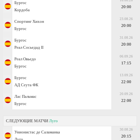
16.08.26
Бургос
20:00
Кордоба
23.08.26
Спортинг Хихон
20:00
Бургос
31.08.26
Бургос
20:00
Реал Сосьедад II
06.09.26
Реал Овьедо
17:15
Бургос
13.09.26
Бургос
22:00
АД Сеута ФК
20.09.26
Лас Пальмас
22:00
Бургос
СЛЕДУЮЩИЕ МАТЧИ
Луго
30.08.26
Унионистас де Саламанка
20:15
Луго