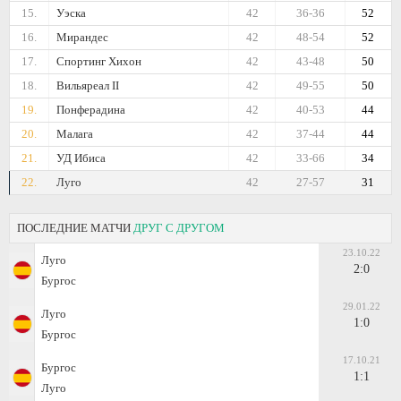
15.
Уэска
42
36-36
52
16.
Мирандес
42
48-54
52
17.
Спортинг Хихон
42
43-48
50
18.
Вильяреал II
42
49-55
50
19.
Понферадина
42
40-53
44
20.
Малага
42
37-44
44
21.
УД Ибиса
42
33-66
34
22.
Луго
42
27-57
31
ПОСЛЕДНИЕ МАТЧИ
ДРУГ С ДРУГОМ
23.10.22
Луго
2:0
Бургос
29.01.22
Луго
1:0
Бургос
17.10.21
Бургос
1:1
Луго