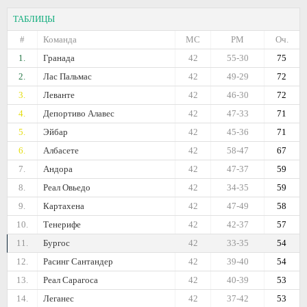
ТАБЛИЦЫ
#
Команда
МС
РМ
Оч.
1.
Гранада
42
55-30
75
2.
Лас Пальмас
42
49-29
72
3.
Леванте
42
46-30
72
4.
Депортиво Алавес
42
47-33
71
5.
Эйбар
42
45-36
71
6.
Албасете
42
58-47
67
7.
Андора
42
47-37
59
8.
Реал Овьедо
42
34-35
59
9.
Картахена
42
47-49
58
10.
Тенерифе
42
42-37
57
11.
Бургос
42
33-35
54
12.
Расинг Сантандер
42
39-40
54
13.
Реал Сарагоса
42
40-39
53
14.
Леганес
42
37-42
53