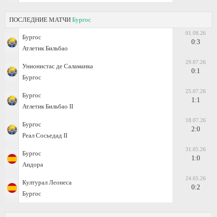
ПОСЛЕДНИЕ МАТЧИ
Бургос
01.08.26
Бургос
0:3
Атлетик Бильбао
29.07.26
Унионистас де Саламанка
0:1
Бургос
25.07.26
Бургос
1:1
Атлетик Бильбао II
18.07.26
Бургос
2:0
Реал Сосьедад II
31.05.26
Бургос
1:0
Андора
24.05.26
Културал Леонеса
0:2
Бургос