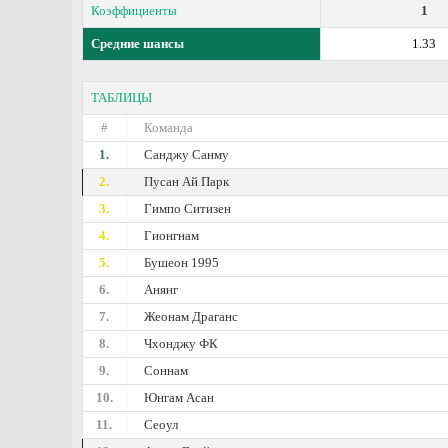
Коэффициенты
1
Средние шансы
1.33
ТАБЛИЦЫ
#
Команда
1.
Санджу Санму
2.
Пусан Ай Парк
3.
Гимпо Ситизен
4.
Гионгнам
5.
Бушеон 1995
6.
Анянг
7.
Жеонам Драганс
8.
Чхонджу ФК
9.
Соннам
10.
Юнгам Асан
11.
Сеоул