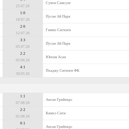
Сувон Самсунг
25.07.26
1:0
Пусан Ай Парк
18.07.26
2:0
Гимпо Ситизен
12.07.26
3:3
Пусан Ай Парк
05.07.26
2:2
Юнгам Асан
05.06.26
4:1
Пхаджу Ситизен ФК
30.05.26
1:1
Ансан Грийнърс
07.08.26
2:2
Кимхэ Сити
02.08.26
0:1
Ансан Грийнърс