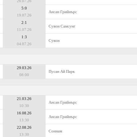
26.07.26
5:0
Ансан Грийнърс
19.07.26
2:1
Сувон Самсунг
11.07.26
1:3
Сувон
04.07.26
29.03.26
Пусан Ай Парк
08:00
21.03.26
Ансан Грийнърс
10:30
16.08.26
Ансан Грийнърс
13:30
22.08.26
Соннам
13:30