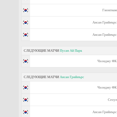
Гионгнам
Ансан Грийнърс
Ансан Грийнърс
СЛЕДУЮЩИЕ МАТЧИ
Пусан Ай Парк
Чхонджу ФК
СЛЕДУЮЩИЕ МАТЧИ
Ансан Грийнърс
Чхонджу ФК
Сеоул
Ансан Грийнърс