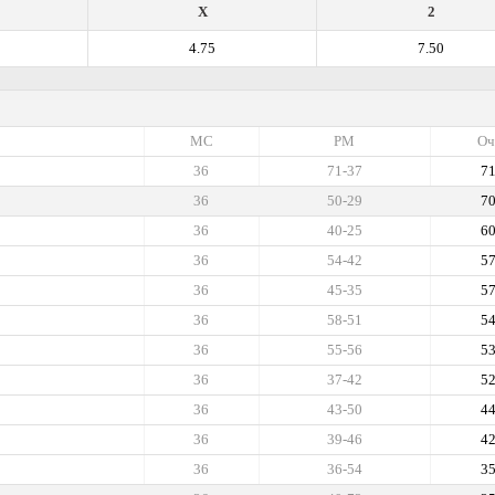
X
2
4.75
7.50
МС
РМ
Оч
36
71-37
7
36
50-29
7
36
40-25
6
36
54-42
5
36
45-35
5
36
58-51
5
36
55-56
5
36
37-42
5
36
43-50
4
36
39-46
4
36
36-54
3