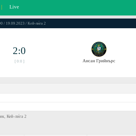
|
Live
0 / 19.09.2023 / Кей-ли́га 2
2:0
Ансан Грийнърс
[ 0:0 ]
к, Кей-ли́га 2