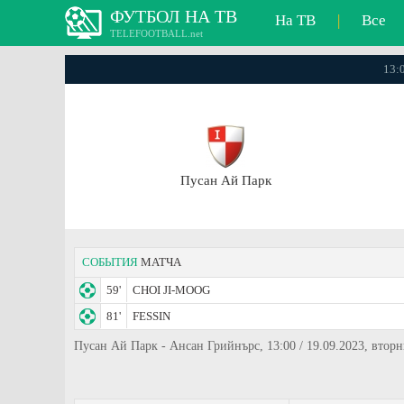
ФУТБОЛ НА ТВ
На ТВ
|
Все
TELEFOOTBALL.net
13:0
Пусан Ай Парк
СОБЫТИЯ
МАТЧА
59'
CHOI JI-MOOG
81'
FESSIN
Пусан Ай Парк - Ансан Грийнърс, 13:00 / 19.09.2023, вторни