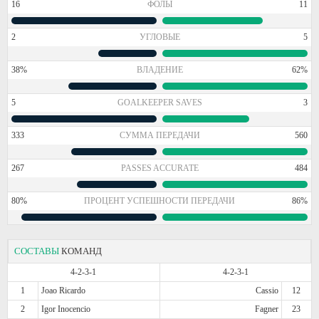
16
ФОЛЫ
11
2
УГЛОВЫЕ
5
38%
ВЛАДЕНИЕ
62%
5
GOALKEEPER SAVES
3
333
СУММА ПЕРЕДАЧИ
560
267
PASSES ACCURATE
484
80%
ПРОЦЕНТ УСПЕШНОСТИ ПЕРЕДАЧИ
86%
СОСТАВЫ
КОМАНД
4-2-3-1
4-2-3-1
1
Joao Ricardo
Cassio
12
2
Igor Inocencio
Fagner
23