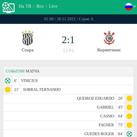
На ТВ
|
Все
|
Live
02:00 / 26.11.2021 / Серие А
2:1
Сеара
Коринтианс
[ 1:0 ]
СОБЫТИЯ
МАТЧА
6'
VINICIUS
21'
SOBRAL FERNANDO
QUEIROZ EDUARDO
26'
GABRIEL
45'
CASSIO
64'
FAGNER
75'
GUEDES ROGER
84'