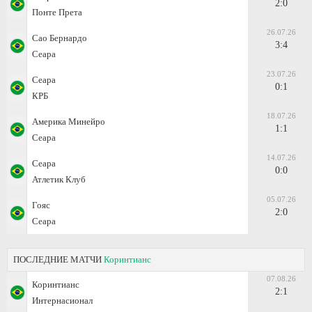
2:0
Понте Прета
26.07.26
Сао Бернардо
3:4
Сеара
23.07.26
Сеара
0:1
КРБ
18.07.26
Америка Минейро
1:1
Сеара
14.07.26
Сеара
0:0
Атлетик Клуб
05.07.26
Гояс
2:0
Сеара
ПОСЛЕДНИЕ МАТЧИ
Коринтианс
07.08.26
Коринтианс
2:1
Интернасионал