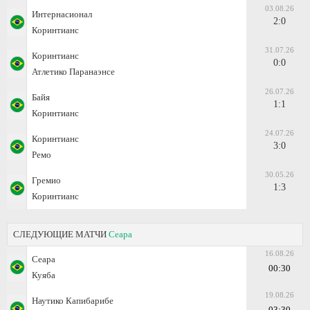
03.08.26
Интернасионал
2:0
Коринтианс
31.07.26
Коринтианс
0:0
Атлетико Паранаэнсе
26.07.26
Байя
1:1
Коринтианс
24.07.26
Коринтианс
3:0
Ремо
30.05.26
Гремио
1:3
Коринтианс
СЛЕДУЮЩИЕ МАТЧИ
Сеара
16.08.26
Сеара
00:30
Куяба
19.08.26
Наутико Капибарибе
03:30