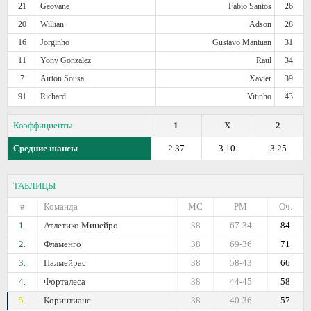
21
Geovane
Fabio Santos
26
20
Willian
Adson
28
16
Jorginho
Gustavo Mantuan
31
11
Yony Gonzalez
Raul
34
7
Airton Sousa
Xavier
39
91
Richard
Vitinho
43
Коэффициенты
1
X
2
Средние шансы
2.37
3.10
3.25
ТАБЛИЦЫ
#
Команда
МС
РМ
Оч.
1.
Атлетико Минейро
38
67-34
84
2.
Фламенго
38
69-36
71
3.
Палмейрас
38
58-43
66
4.
Форталеса
38
44-45
58
5.
Коринтианс
38
40-36
57