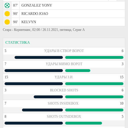
87'
GONZALEZ YONY
90'
RICARDO JOAO
90'
KELVYN
Сеара - Коринтианс, 02:00 / 26.11.2021, пятница, Серие А
СТАТИСТИКА
5
УДАРЫ В СТВОР ВОРОТ
6
7
УДАРЫ МИМО ВОРОТ
3
15
УДАРЫ З.И.
15
3
BLOCKED SHOTS
6
7
SHOTS INSIDEBOX
10
8
SHOTS OUTSIDEBOX
5