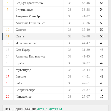
6.
Ред Бул Брагантино
38
55-46
56
7.
Флуминенсе
38
38-38
54
8.
Америка Минейро
38
41-37
53
9.
Атлетико Гоияниенсе
38
33-36
53
10.
Сантос
38
35-40
50
11.
Сеара
38
39-38
50
12.
Интернасионал
38
44-42
48
13.
Сан-Паулу
38
31-39
48
14.
Атлетико Паранаэнсе
38
41-45
47
15.
Куяба
38
34-37
47
16.
Жувентуде
38
36-44
46
17.
Гремио
38
44-51
43
18.
Байя
38
42-51
43
19.
Спорт Ресифе
38
24-37
38
20.
Чапекоенсе
38
27-67
15
ПОСЛЕДНИЕ МАТЧИ
ДРУГ С ДРУГОМ