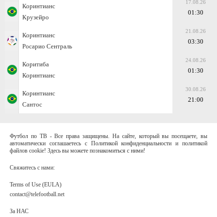
17.08.26
Коринтианс
01:30
Крузейро
21.08.26
Коринтианс
03:30
Росарио Сентраль
24.08.26
Коритиба
01:30
Коринтианс
30.08.26
Коринтианс
21:00
Сантос
Футбол по ТВ - Все права защищены. На сайте, который вы посещаете, вы
автоматически соглашаетесь с Политикой конфиденциальности и политикой
файлов cookie! Здесь вы можете познакомиться с ними!
Свяжитесь с нами:
Terms of Use (EULA)
contact@telefootball.net
За НАС