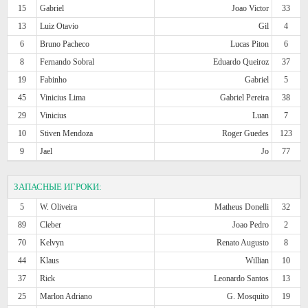
15
Gabriel
Joao Victor
33
13
Luiz Otavio
Gil
4
6
Bruno Pacheco
Lucas Piton
6
8
Fernando Sobral
Eduardo Queiroz
37
19
Fabinho
Gabriel
5
45
Vinicius Lima
Gabriel Pereira
38
29
Vinicius
Luan
7
10
Stiven Mendoza
Roger Guedes
123
9
Jael
Jo
77
ЗАПАСНЫЕ ИГРОКИ:
5
W. Oliveira
Matheus Donelli
32
89
Cleber
Joao Pedro
2
70
Kelvyn
Renato Augusto
8
44
Klaus
Willian
10
37
Rick
Leonardo Santos
13
25
Marlon Adriano
G. Mosquito
19