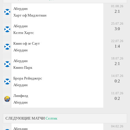
01.08.26
Абердин
2:1
Харт оф Мидлотиан
25.07.26
Абердин
3:0
Келти Хартс
22.07.26
Квин оф зе Саут
1:4
Абердин
18.07.26
Абердин
2:1
Квинз Парк
14.07.26
Брора Рейнджерс
0:2
Абердин
11.07.26
Линфилд
0:2
Абердин
СЛЕДУЮЩИЕ МАТЧИ
Селтик
04.02.26
Абердин