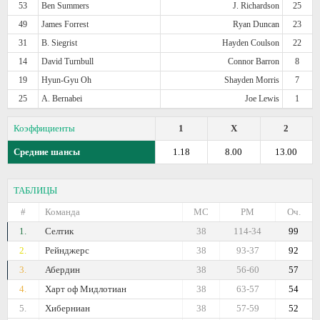
53
Ben Summers
J. Richardson
25
49
James Forrest
Ryan Duncan
23
31
B. Siegrist
Hayden Coulson
22
14
David Turnbull
Connor Barron
8
19
Hyun-Gyu Oh
Shayden Morris
7
25
A. Bernabei
Joe Lewis
1
Коэффициенты
1
X
2
Средние шансы
1.18
8.00
13.00
ТАБЛИЦЫ
#
Команда
МС
РМ
Оч.
1.
Селтик
38
114-34
99
2.
Рейнджерс
38
93-37
92
3.
Абердин
38
56-60
57
4.
Харт оф Мидлотиан
38
63-57
54
5.
Хиберниан
38
57-59
52