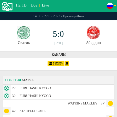
На ТВ
|
Все
|
Live
14:30 / 27.05.2023 / Премьер-Лига
5:0
Селтик
Абердин
[ 2:0 ]
КАНАЛЫ
СОБЫТИЯ
МАТЧА
27'
FURUHASHI KYOGO
32'
FURUHASHI KYOGO
WATKINS MARLEY
37'
42'
STARFELT CARL