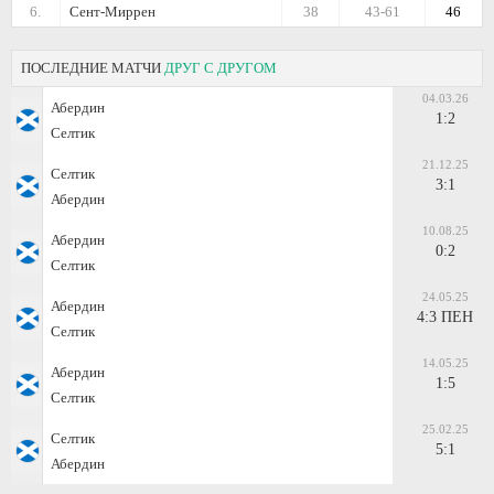
6.
Сент-Миррен
38
43-61
46
ПОСЛЕДНИЕ МАТЧИ
ДРУГ С ДРУГОМ
04.03.26
Абердин
1:2
Селтик
21.12.25
Селтик
3:1
Абердин
10.08.25
Абердин
0:2
Селтик
24.05.25
Абердин
4:3 ПЕН
Селтик
14.05.25
Абердин
1:5
Селтик
25.02.25
Селтик
5:1
Абердин