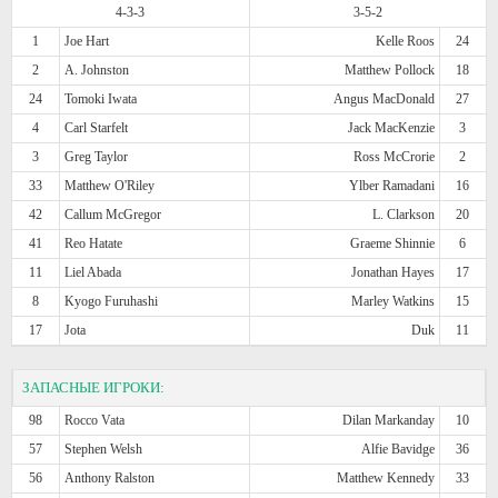
4-3-3
3-5-2
1
Joe Hart
Kelle Roos
24
2
A. Johnston
Matthew Pollock
18
24
Tomoki Iwata
Angus MacDonald
27
4
Carl Starfelt
Jack MacKenzie
3
3
Greg Taylor
Ross McCrorie
2
33
Matthew O'Riley
Ylber Ramadani
16
42
Callum McGregor
L. Clarkson
20
41
Reo Hatate
Graeme Shinnie
6
11
Liel Abada
Jonathan Hayes
17
8
Kyogo Furuhashi
Marley Watkins
15
17
Jota
Duk
11
ЗАПАСНЫЕ ИГРОКИ:
98
Rocco Vata
Dilan Markanday
10
57
Stephen Welsh
Alfie Bavidge
36
56
Anthony Ralston
Matthew Kennedy
33