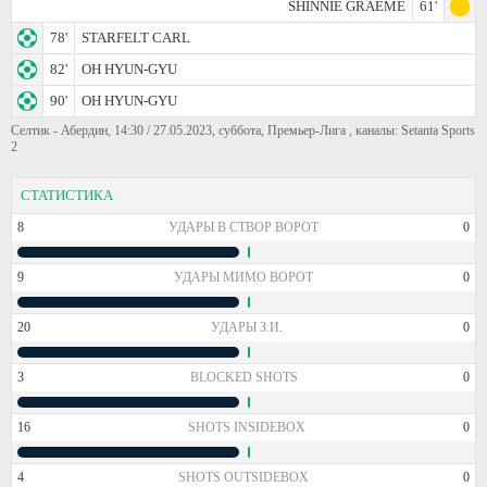
SHINNIE GRAEME
61'
78'
STARFELT CARL
82'
OH HYUN-GYU
90'
OH HYUN-GYU
Селтик - Абердин, 14:30 / 27.05.2023, суббота, Премьер-Лига , каналы: Setanta Sports
2
СТАТИСТИКА
8
УДАРЫ В СТВОР ВОРОТ
0
9
УДАРЫ МИМО ВОРОТ
0
20
УДАРЫ З.И.
0
3
BLOCKED SHOTS
0
16
SHOTS INSIDEBOX
0
4
SHOTS OUTSIDEBOX
0