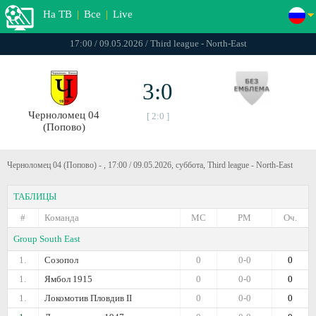
На ТВ
|
Все
|
Live
17:00 / 09.05.2026 / Third league - North-East
3:0
Черноломец 04
[ 2:0 ]
(Попово)
Черноломец 04 (Попово) - , 17:00 / 09.05.2026, суббота, Third league - North-East
ТАБЛИЦЫ
#
Команда
МС
РМ
Оч.
Group South East
1.
Созопол
0
0-0
0
1.
Ямбол 1915
0
0-0
0
1.
Локомотив Пловдив II
0
0-0
0