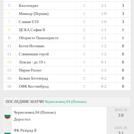
5.
Кюстендил
1
2-1
3
7.
Миньор (Перник)
1
1-0
3
7.
Славия U19
1
1-0
3
9.
ЦСКА София II
1
1-1
1
9.
Обористе Панагюристе
1
1-1
1
11.
Ботев Ихтиман
1
1-2
0
11.
Сливнишки герой
1
1-2
0
13.
Левски - дo 19 г.
1
0-1
0
15.
Пирин Разлог
1
1-3
0
16.
Балкан Ботевград
1
0-2
0
16.
ОФК Костинброд
1
0-2
0
ПОСЛЕДНИЕ МАТЧИ
Черноломец 04 (Попово)
30.05.26
Черноломец 04 (Попово)
3:0
Доростол
24.05.26
ФК Разград II
3:1