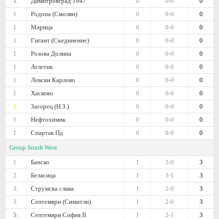
1.
Димитровград 1947
0
0-0
0
1.
Родопа (Смолян)
0
0-0
0
1.
Марица
0
0-0
0
1.
Гигант (Съединение)
0
0-0
0
1.
Розова Долина
0
0-0
0
1.
Атлетик
0
0-0
0
1.
Левски Карлово
0
0-0
0
1.
Хасково
0
0-0
0
1.
Загорец (Н.З.)
0
0-0
0
1.
Нефтохимик
0
0-0
0
1.
Спартак Пд
0
0-0
0
Group South West
1.
Банско
1
3-0
3
2.
Беласица
1
3-1
3
3.
Струмска слава
1
2-0
3
3.
Септември (Симитли)
1
2-0
3
5.
Септември София II
1
2-1
3