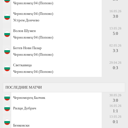
Черноломец 04 (Попово)
16.05.26
Черноломец 04 (Попово)
3:0
Устрем Дончево
13.05.26
Волов Шумен
5:0
Черноломец 04 (Попово)
02.05.26
Ботев Нови Пазар
3:3
Черноломец 04 (Попово)
29.04.26
Светкавица
0:3
Черноломец 04 (Попово)
ПОСЛЕДНИЕ МАТЧИ
30.05.26
Черноморец Балчик
3:0
16.05.26
Рилци Добрич
1:1
13.05.26
0:1
Бенковски