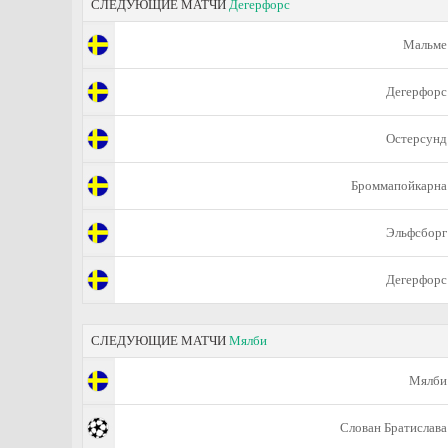
СЛЕДУЮЩИЕ МАТЧИ
Дегерфорс
Мальме
Дегерфорс
Остерсунд
Броммапойкарна
Эльфсборг
Дегерфорс
СЛЕДУЮЩИЕ МАТЧИ
Мялби
Мялби
Слован Братислава