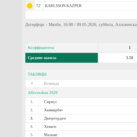
72'
KARLSSON KAZPER
Дегерфорс - Мялби, 16:00 / 09.05.2026, суббота, Аллсвенск
Коэффициенты
1
Средние шансы
3.50
ТАБЛИЦЫ
#
Команда
Allsvenskan 2026
1.
Сириус
2.
Хаммарбю
3.
Дьюргорден
4.
Хеккен
5.
Мальме