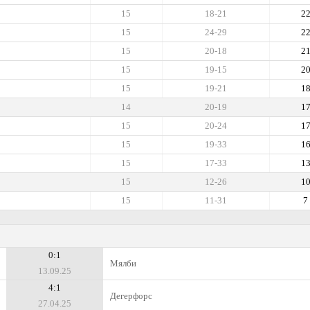
15
18-21
2
15
24-29
2
15
20-18
2
15
19-15
2
15
19-21
1
14
20-19
1
15
20-24
1
15
19-33
1
15
17-33
1
15
12-26
1
15
11-31
7
0:1
Мялби
13.09.25
4:1
Дегерфорс
27.04.25