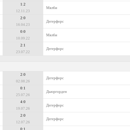
1:2
Мялби
12.11.23
2:0
Дегерфорс
16.04.23
0:0
Мялби
10.09.22
2:1
Дегерфорс
23.07.22
2:0
Дегерфорс
02.08.26
0:1
Дьюргорден
25.07.26
4:0
Дегерфорс
19.07.26
2:0
Дегерфорс
12.07.26
0:1