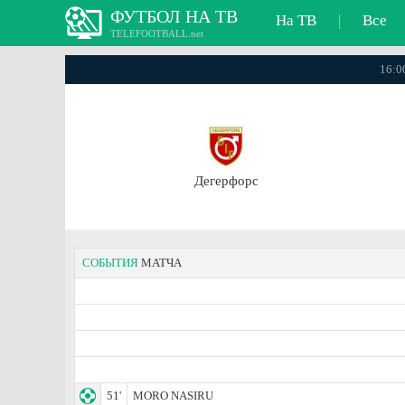
ФУТБОЛ НА ТВ
На ТВ
|
Все
TELEFOOTBALL.net
16:0
Дегерфорс
СОБЫТИЯ
МАТЧА
51'
MORO NASIRU