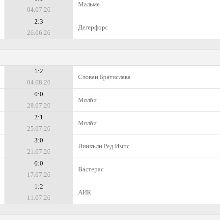
Мальме
04.07.26
2:3
Дегерфорс
26.06.26
1:2
Слован Братислава
04.08.26
0:0
Мялби
28.07.26
2:1
Мялби
25.07.26
3:0
Линкълн Ред Импс
21.07.26
0:0
Вастерас
17.07.26
1:2
АИК
11.07.26