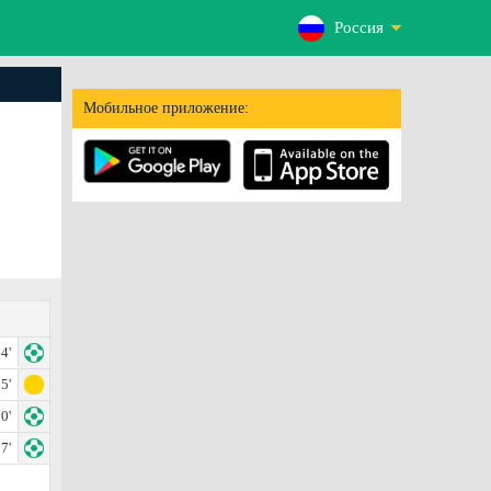
Россия
Мобильное приложение:
4'
5'
0'
7'