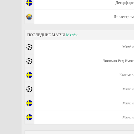
Дегерфорс
Лиллестрем
ПОСЛЕДНИЕ МАТЧИ
Мялби
Мялби
Линкълн Ред Импс
Кальмар
Мялби
Мялби
Мялби