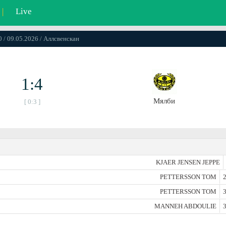
|
Live
0 / 09.05.2026 / Аллсвенскан
1:4
Мялби
[ 0:3 ]
KJAER JENSEN JEPPE
PETTERSSON TOM
2
PETTERSSON TOM
3
MANNEH ABDOULIE
3