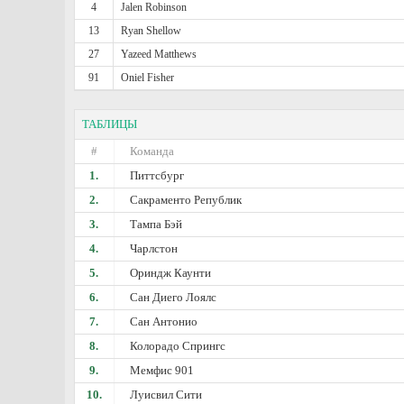
4
Jalen Robinson
13
Ryan Shellow
27
Yazeed Matthews
91
Oniel Fisher
ТАБЛИЦЫ
#
Команда
1.
Питтсбург
2.
Сакраменто Републик
3.
Тампа Бэй
4.
Чарлстон
5.
Ориндж Каунти
6.
Сан Диего Лоялс
7.
Сан Антонио
8.
Колорадо Спрингс
9.
Мемфис 901
10.
Луисвил Сити