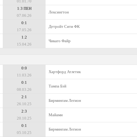
01.01.70
1:3 ПЕН
Лексингтон
07.06.26
0:1
Детройт Сити ФК
17.05.26
1:2
Чикаго Файр
15.04.26
0:0
Хартфорд Атлетик
11.03.26
0:1
Тампа Бэй
08.03.26
2:1
Бирмингам Легион
26.10.25
2:3
Майами
20.10.25
0:1
Бирмингам Легион
05.10.25