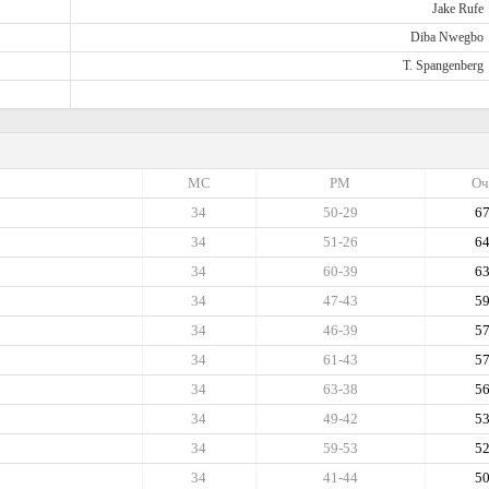
Jake Rufe
Diba Nwegbo
T. Spangenberg
МС
РМ
Оч
34
50-29
6
34
51-26
6
34
60-39
6
34
47-43
5
34
46-39
5
34
61-43
5
34
63-38
5
34
49-42
5
34
59-53
5
34
41-44
5