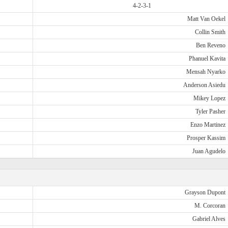
4-2-3-1
Matt Van Oekel
Collin Smith
Ben Reveno
Phanuel Kavita
Mensah Nyarko
Anderson Asiedu
Mikey Lopez
Tyler Pasher
Enzo Martinez
Prosper Kassim
Juan Agudelo
Grayson Dupont
M. Corcoran
Gabriel Alves