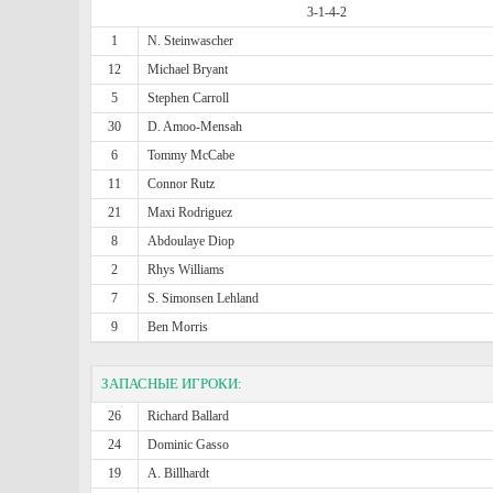
3-1-4-2
1
N. Steinwascher
12
Michael Bryant
5
Stephen Carroll
30
D. Amoo-Mensah
6
Tommy McCabe
11
Connor Rutz
21
Maxi Rodriguez
8
Abdoulaye Diop
2
Rhys Williams
7
S. Simonsen Lehland
9
Ben Morris
ЗАПАСНЫЕ ИГРОКИ:
26
Richard Ballard
24
Dominic Gasso
19
A. Billhardt