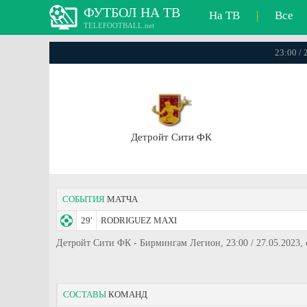
ФУТБОЛ НА ТВ
На ТВ
|
Все
TELEFOOTBALL.net
23:00 /
Детройт Сити ФК
СОБЫТИЯ
МАТЧА
29'
RODRIGUEZ MAXI
Детройт Сити ФК - Бирмингам Легион, 23:00 / 27.05.202
СОСТАВЫ
КОМАНД