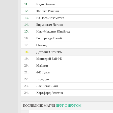
11.
Инди Элевен
12.
Финикс Райсинг
13.
Ел Пасо Локомотив
14.
Бирмингам Легион
15.
Нью-Мексико Юнайтед
16.
Рио Гранде Валей
17.
Окленд
18.
Детройт Сити ФК
19.
Монтерей Бай ФК
20.
Майами
21.
ФК Тулса
22.
Лоудоун
23.
Лас Вегас Лайт
24.
Хартфорд Атлетик
ПОСЛЕДНИЕ МАТЧИ
ДРУГ С ДРУГОМ