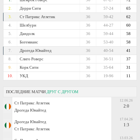
2.
Дерри Сити
36
57-24
65
3.
Ст Патрикс Атлетик
36
59-42
62
4.
Шелбурн
36
44-27
60
5.
Дандолк
36
59-44
58
6.
Богемианс
36
53-40
58
7.
Дрогеда Юнайтед
36
40-54
41
8.
Слиго Роверс
36
36-51
37
9.
Корк Сити
36
35-64
31
10.
УКД
36
19-96
11
ПОСЛЕДНИЕ МАТЧИ
ДРУГ С ДРУГОМ
12.06.26
Ст Патрикс Атлетик
2:0
Дрогеда Юнайтед
17.04.26
Дрогеда Юнайтед
1:3
Ст Патрикс Атлетик
13.03.26