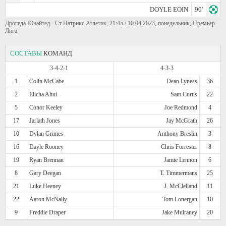
DOYLE EOIN
90'
Дрогеда Юнайтед - Ст Патрикс Атлетик, 21:45 / 10.04.2023, понедельник, Премьер-
Лига
СОСТАВЫ
КОМАНД
3-4-2-1
4-3-3
1
Colin McCabe
Dean Lyness
36
2
Elicha Ahui
Sam Curtis
22
5
Conor Keeley
Joe Redmond
4
17
Jarlath Jones
Jay McGrath
26
10
Dylan Grimes
Anthony Breslin
3
16
Dayle Rooney
Chris Forrester
8
19
Ryan Brennan
Jamie Lennon
6
8
Gary Deegan
T. Timmermans
25
21
Luke Heeney
J. McClelland
11
22
Aaron McNally
Tom Lonergan
10
9
Freddie Draper
Jake Mulraney
20