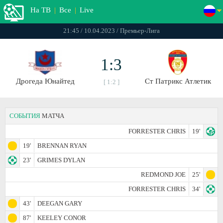
На ТВ
|
Все
|
Live
21:45 / 10.04.2023 / Премьер-Лига
1:3
Дрогеда Юнайтед
Ст Патрикс Атлетик
[ 1:2 ]
СОБЫТИЯ
МАТЧА
FORRESTER CHRIS
19'
19'
BRENNAN RYAN
23'
GRIMES DYLAN
REDMOND JOE
25'
FORRESTER CHRIS
34'
43'
DEEGAN GARY
87'
KEELEY CONOR