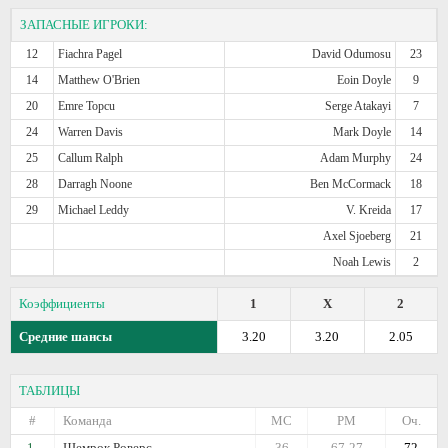
ЗАПАСНЫЕ ИГРОКИ:
12
Fiachra Pagel
David Odumosu
23
14
Matthew O'Brien
Eoin Doyle
9
20
Emre Topcu
Serge Atakayi
7
24
Warren Davis
Mark Doyle
14
25
Callum Ralph
Adam Murphy
24
28
Darragh Noone
Ben McCormack
18
29
Michael Leddy
V. Kreida
17
Axel Sjoeberg
21
Noah Lewis
2
Коэффициенты
1
X
2
Средние шансы
3.20
3.20
2.05
ТАБЛИЦЫ
#
Команда
МС
РМ
Оч.
1.
Шемрок Роверс
36
67-27
72