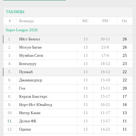
ТАБЛИЦЫ
#
Команда
МС
РМ
Оч.
Super League 2026
1.
Ийст Бенгал
13
30-11
26
2.
Мохун Баган
13
23-9
26
3.
Мумбаи Сити
13
17-9
25
4.
Бенгалуру
13
18-12
23
5.
Пунжаб
13
18-12
22
6.
Джамшедпур
13
15-10
22
7.
Гоа
13
15-11
20
8.
Керала Бластърс
13
15-17
17
9.
Норт-Ист Юнайтед
13
16-21
16
10.
Интер Каши
13
11-17
13
11.
Делхи ФК
13
13-17
11
12.
Одиша
13
14-22
11