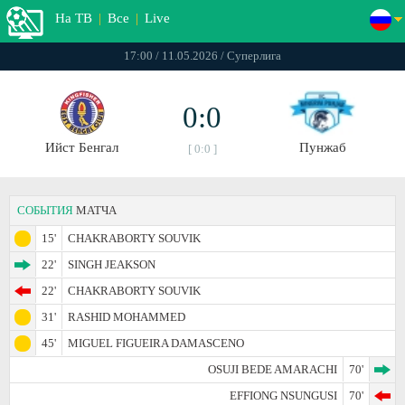
На ТВ
|
Все
|
Live
17:00 / 11.05.2026 / Суперлига
0:0
Ийст Бенгал
Пунжаб
[ 0:0 ]
СОБЫТИЯ
МАТЧА
15'
CHAKRABORTY SOUVIK
22'
SINGH JEAKSON
22'
CHAKRABORTY SOUVIK
31'
RASHID MOHAMMED
45'
MIGUEL FIGUEIRA DAMASCENO
OSUJI BEDE AMARACHI
70'
EFFIONG NSUNGUSI
70'