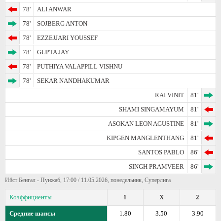
78'
ALI ANWAR
78'
SOJBERG ANTON
78'
EZZEJJARI YOUSSEF
78'
GUPTA JAY
78'
PUTHIYA VALAPPILL VISHNU
78'
SEKAR NANDHAKUMAR
RAI VINIT
81'
SHAMI SINGAMAYUM
81'
ASOKAN LEON AGUSTINE
81'
KIPGEN MANGLENTHANG
81'
SANTOS PABLO
86'
SINGH PRAMVEER
86'
Ийст Бенгал - Пунжаб, 17:00 / 11.05.2026, понедельник, Суперлига
Коэффициенты
1
X
2
Средние шансы
1.80
3.50
3.90