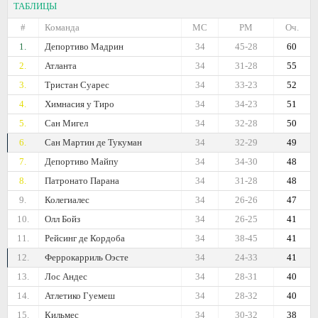
ТАБЛИЦЫ
#
Команда
МС
РМ
Оч.
1.
Депортиво Мадрин
34
45-28
60
2.
Атланта
34
31-28
55
3.
Тристан Суарес
34
33-23
52
4.
Химнасия у Тиро
34
34-23
51
5.
Сан Мигел
34
32-28
50
6.
Сан Мартин де Тукуман
34
32-29
49
7.
Депортиво Майпу
34
34-30
48
8.
Патронато Парана
34
31-28
48
9.
Колегиалес
34
26-26
47
10.
Олл Бойз
34
26-25
41
11.
Рейсинг де Кордоба
34
38-45
41
12.
Феррокарриль Оэсте
34
24-33
41
13.
Лос Андес
34
28-31
40
14.
Атлетико Гуемеш
34
28-32
40
15.
Кильмес
34
30-32
38