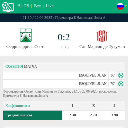
На ТВ
|
Все
|
Live
21:10 / 22.06.2025 / Примавера Б Насьональ Зона А
0:2
Феррокарриль Оэсте
Сан Мартин де Тукуман
[ 0:1 ]
СОБЫТИЯ
МАТЧА
ESQUIVEL JUAN
16'
ESQUIVEL JUAN
79'
Феррокарриль Оэсте - Сан Мартин де Тукуман, 21:10 / 22.06.2025, воскресенье,
Примавера Б Насьональ Зона А
Коэффициенты
1
X
2
Средние шансы
2.30
2.70
3.90