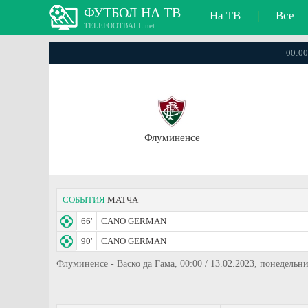
ФУТБОЛ НА ТВ
На ТВ
|
Все
TELEFOOTBALL.net
00:00
Флуминенсе
СОБЫТИЯ
МАТЧА
66'
CANO GERMAN
90'
CANO GERMAN
Флуминенсе - Васко да Гама, 00:00 / 13.02.2023, понедельн