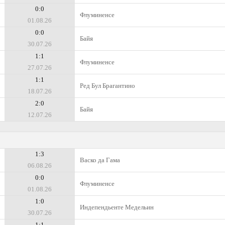
0:0
Флуминенсе
01.08.26
0:0
Байя
30.07.26
1:1
Флуминенсе
27.07.26
1:1
Ред Бул Брагантино
18.07.26
2:0
Байя
12.07.26
1:3
Васко да Гама
06.08.26
0:0
Флуминенсе
01.08.26
1:0
Индепендьенте Медельин
30.07.26
1:1