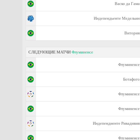
Васко да Гама
Индепендьенте Медельин
Витория
СЛЕДУЮЩИЕ МАТЧИ
Флуминенсе
Флуминенсе
Ботафого
Флуминенсе
Флуминенсе
Индепендиенте Ривадивия
Флуминенсе