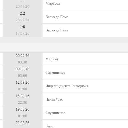
Мирасол
26.07.26
2:2
Васко да Гама
23.07.26
1:0
Васко да Гама
17.07.26
09.02.26
Марика
03:30
09.08.26
Флуминенсе
03:00
12.08.26
Индепендиенте Ривадивия
01:00
15.08.26
Палмейрас
22:30
19.08.26
Флуминенсе
01:00
22.08.26
Ремо