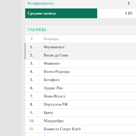
Коэффициенты
1
Средние шансы
1.85
ТАБЛИЦЫ
#
Команда
1.
Флуминенсе
2.
Васко да Гама
3.
Фламенго
4.
Волта-Редонда
5.
Ботафого
6.
Аудакс Рио
7.
Нова-Игуасу
8.
Португеза РЖ
9.
Бангу
10.
Мадурейра
11.
Боависта Спорт Клуб