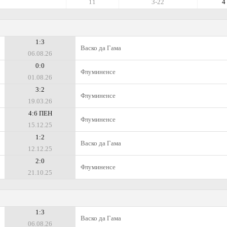
11
3-22
4
1:3
Васко да Гама
06.08.26
0:0
Флуминенсе
01.08.26
3:2
Флуминенсе
19.03.26
4:6 ПЕН
Флуминенсе
15.12.25
1:2
Васко да Гама
12.12.25
2:0
Флуминенсе
21.10.25
1:3
Васко да Гама
06.08.26