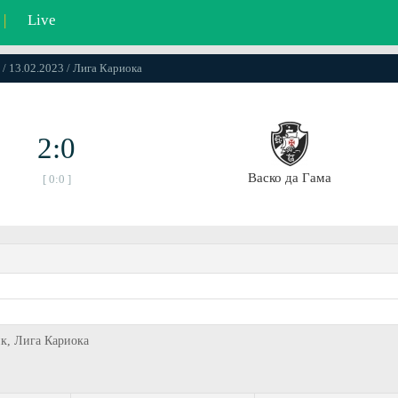
|
Live
 / 13.02.2023 / Лига Кариока
2:0
Васко да Гама
[ 0:0 ]
ик, Лига Кариока