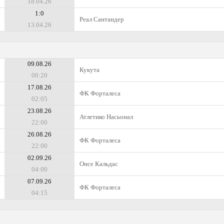
18.04.26
1:0
Реал Сантандер
13.04.26
09.08.26
Кукута
00:20
17.08.26
ФК Форталеса
02:05
23.08.26
Атлетико Насьонал
22:00
26.08.26
ФК Форталеса
22:00
02.09.26
Онсе Кальдас
04:00
07.09.26
ФК Форталеса
04:15