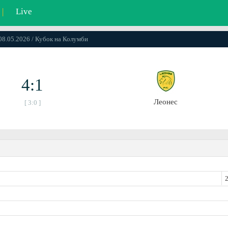
|
Live
 08.05.2026 / Кубок на Колумби
4:1
Леонес
[ 3:0 ]
2