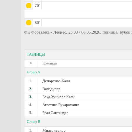
76'
86'
ФК Форталеса - Леонес, 23:00 / 08.05.2026, пятница, Кубок
ТАБЛИЦЫ
#
Команда
Group A
1.
Депортиво Кали
2.
Валедупар
3.
Бока Хуниорс Кали
4.
Атлетико Букараманга
5.
Реал Сантандер
Group B
1.
Мильонариос