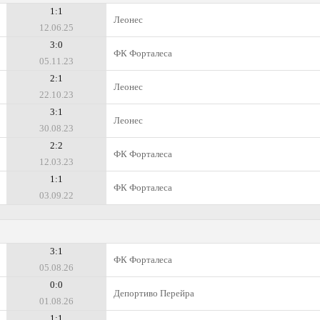
1:1
Леонес
12.06.25
3:0
ФК Форталеса
05.11.23
2:1
Леонес
22.10.23
3:1
Леонес
30.08.23
2:2
ФК Форталеса
12.03.23
1:1
ФК Форталеса
03.09.22
3:1
ФК Форталеса
05.08.26
0:0
Депортиво Перейра
01.08.26
1:1