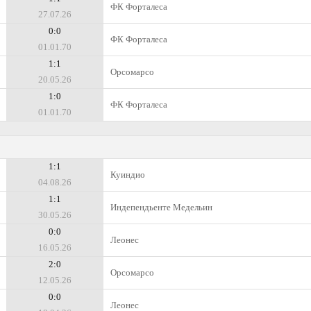
ФК Форталеса
27.07.26
0:0
ФК Форталеса
01.01.70
1:1
Орсомарсо
20.05.26
1:0
ФК Форталеса
01.01.70
1:1
Куиндио
04.08.26
1:1
Индепендьенте Медельин
30.05.26
0:0
Леонес
16.05.26
2:0
Орсомарсо
12.05.26
0:0
Леонес