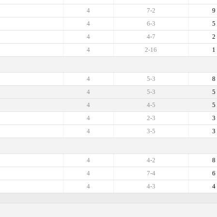
4
7-2
9
4
6-3
5
4
4-7
2
4
2-16
1
4
5-3
8
4
5-3
5
4
4-5
5
4
2-3
3
4
3-5
3
4
4-2
8
4
7-4
6
4
4-3
4