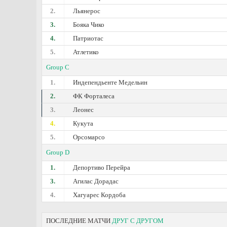
2.
Льянерос
3.
Бояка Чико
4.
Патриотас
5.
Атлетико
Group C
1.
Индепендьенте Медельин
2.
ФК Форталеса
3.
Леонес
4.
Кукута
5.
Орсомарсо
Group D
1.
Депортиво Перейра
3.
Агилас Дорадас
4.
Хагуарес Кордоба
ПОСЛЕДНИЕ МАТЧИ
ДРУГ С ДРУГОМ