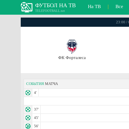
ФУТБОЛ НА ТВ
На ТВ
|
Все
TELEFOOTBALL.net
23:00 /
ФК Форталеса
СОБЫТИЯ
МАТЧА
4'
37'
45'
56'