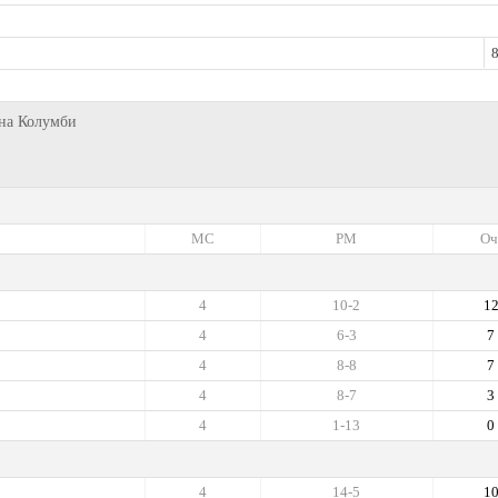
8
 на Колумби
МС
РМ
Оч
4
10-2
1
4
6-3
7
4
8-8
7
4
8-7
3
4
1-13
0
4
14-5
1