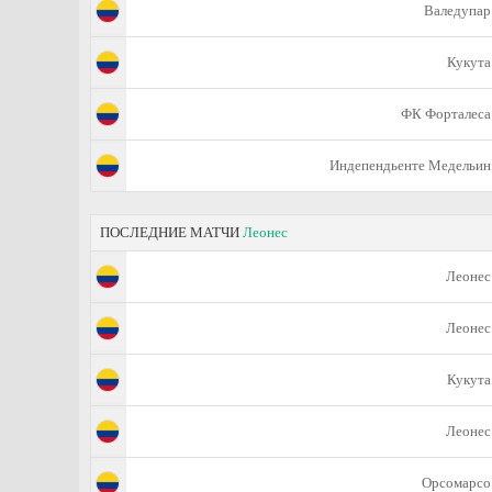
Валедупар
Кукута
ФК Форталеса
Индепендьенте Медельин
ПОСЛЕДНИЕ МАТЧИ
Леонес
Леонес
Леонес
Кукута
Леонес
Орсомарсо