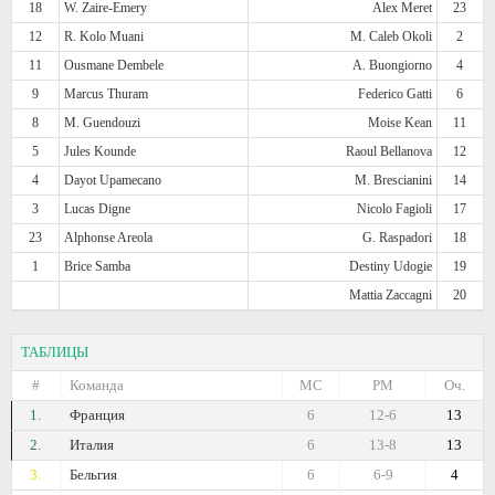
18
W. Zaire-Emery
Alex Meret
23
12
R. Kolo Muani
M. Caleb Okoli
2
11
Ousmane Dembele
A. Buongiorno
4
9
Marcus Thuram
Federico Gatti
6
8
M. Guendouzi
Moise Kean
11
5
Jules Kounde
Raoul Bellanova
12
4
Dayot Upamecano
M. Brescianini
14
3
Lucas Digne
Nicolo Fagioli
17
23
Alphonse Areola
G. Raspadori
18
1
Brice Samba
Destiny Udogie
19
Mattia Zaccagni
20
ТАБЛИЦЫ
#
Команда
МС
РМ
Оч.
1.
Франция
6
12-6
13
2.
Италия
6
13-8
13
3.
Бельгия
6
6-9
4