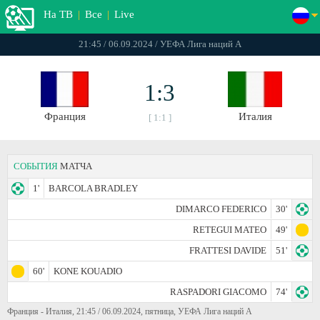
На ТВ
|
Все
|
Live
21:45 / 06.09.2024 / УЕФА Лига наций A
1:3
Франция
Италия
[ 1:1 ]
СОБЫТИЯ
МАТЧА
1'
BARCOLA BRADLEY
DIMARCO FEDERICO
30'
RETEGUI MATEO
49'
FRATTESI DAVIDE
51'
60'
KONE KOUADIO
RASPADORI GIACOMO
74'
Франция - Италия, 21:45 / 06.09.2024, пятница, УЕФА Лига наций A