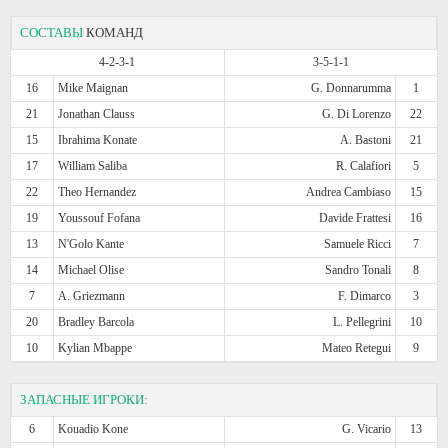
СОСТАВЫ
КОМАНД
4-2-3-1
3-5-1-1
16
Mike Maignan
G. Donnarumma
1
21
Jonathan Clauss
G. Di Lorenzo
22
15
Ibrahima Konate
A. Bastoni
21
17
William Saliba
R. Calafiori
5
22
Theo Hernandez
Andrea Cambiaso
15
19
Youssouf Fofana
Davide Frattesi
16
13
N'Golo Kante
Samuele Ricci
7
14
Michael Olise
Sandro Tonali
8
7
A. Griezmann
F. Dimarco
3
20
Bradley Barcola
L. Pellegrini
10
10
Kylian Mbappe
Mateo Retegui
9
ЗАПАСНЫЕ ИГРОКИ:
6
Kouadio Kone
G. Vicario
13