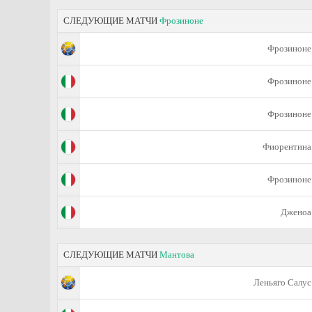
СЛЕДУЮЩИЕ МАТЧИ
Фрозиноне
Фрозиноне
Фрозиноне
Фрозиноне
Фиорентина
Фрозиноне
Дженоа
СЛЕДУЮЩИЕ МАТЧИ
Мантова
Леньяго Салус