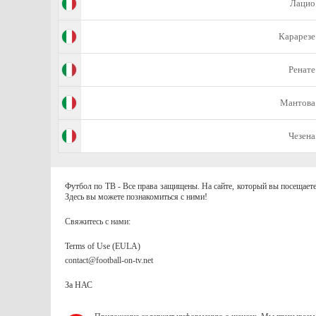
Лацио
Карарезе
Ренате
Мантова
Чезена
Футбол по ТВ - Все права защищены. На сайте, который вы посещаете
Здесь вы можете познакомиться с ними!
Свяжитесь с нами:
Terms of Use (EULA)
contact@football-on-tv.net
За НАС