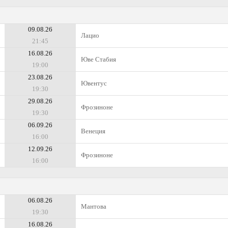
09.08.26
Лацио
21:45
16.08.26
Юве Стабия
19:00
23.08.26
Ювентус
19:30
29.08.26
Фрозиноне
19:30
06.09.26
Венеция
16:00
12.09.26
Фрозиноне
16:00
06.08.26
Мантова
19:30
16.08.26