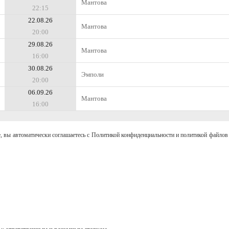
Мантова
22:15
22.08.26
Мантова
20:00
29.08.26
Мантова
16:00
30.08.26
Эмполи
20:00
06.09.26
Мантова
16:00
, вы автоматически соглашаетесь с Политикой конфиденциальности и политикой файлов 