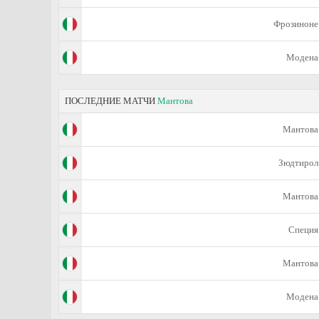
Фрозиноне
Модена
ПОСЛЕДНИЕ МАТЧИ
Мантова
Мантова
Зюдтирол
Мантова
Специя
Мантова
Модена