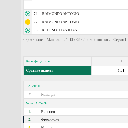
71'
RAIMONDO ANTONIO
72'
RAIMONDO ANTONIO
76'
KOUTSOUPIAS ILIAS
Фрозиноне - Мантова, 21:30 / 08.05.2026, пятница, Серия В
Коэффициенты
1
Средние шансы
1.51
ТАБЛИЦЫ
#
Команда
Serie B 25/26
1.
Венеция
2.
Фрозиноне
3.
Монца