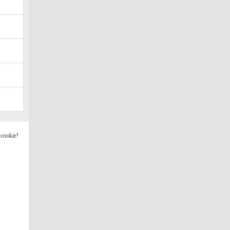
cookie!