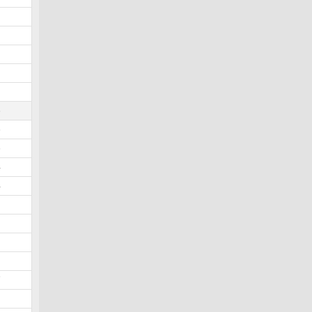
2
9
5
1
9
6
6
6
4
4
2
1
1
0
7
5