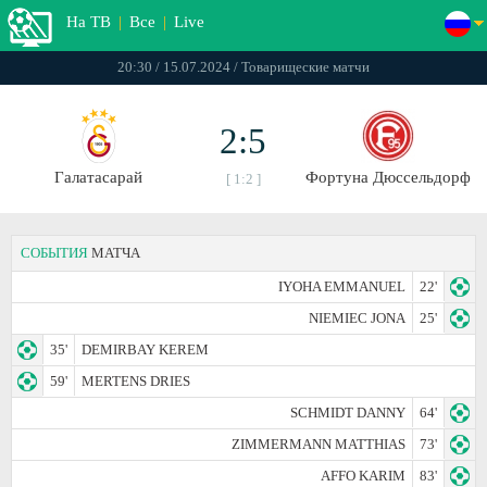
На ТВ
|
Все
|
Live
20:30 / 15.07.2024 / Товарищеские матчи
2:5
Галатасарай
Фортуна Дюссельдорф
[ 1:2 ]
СОБЫТИЯ
МАТЧА
IYOHA EMMANUEL
22'
NIEMIEC JONA
25'
35'
DEMIRBAY KEREM
59'
MERTENS DRIES
SCHMIDT DANNY
64'
ZIMMERMANN MATTHIAS
73'
AFFO KARIM
83'