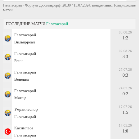
Галатасарай - Фортуна Дюссельдорф, 20:30 / 15.07.2024, понедельник, Товарищеские
матчи
ПОСЛЕДНИЕ МАТЧИ
Галатасарай
08.08.26
Галатасарай
1:2
Вильярреал
02.08.26
Галатасарай
3:3
Ренн
27.07.26
Галатасарай
0:3
Венеция
24.07.26
Галатасарай
0:2
Монца
17.07.26
Умраниеспор
1:5
Галатасарай
17.05.26
Касимпаса
1:0
Галатасарай