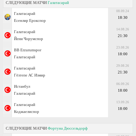
СЛЕДУЮЩИЕ МАТЧИ
Галатасарай
08.09.24
Галатасарай
18:30
Есенлир Ерокспор
14.08.26
Галатасарай
21:30
Йени Чорумспор
23.08.26
BB Erzurumspor
18:00
Галатасарай
29.08.26
Галатасарай
21:30
Гёзтепе АС Измир
06.09.26
Истанбул
18:00
Галатасарай
13.09.26
Галатасарай
18:00
Коджаелиспор
СЛЕДУЮЩИЕ МАТЧИ
Фортуна Дюссельдорф