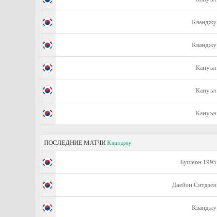
Кванджу
Кванджу
Кануън
Кануън
Кануън
ПОСЛЕДНИЕ МАТЧИ
Кванджу
Бушеон 1995
Даейон Ситдзен
Кванджу