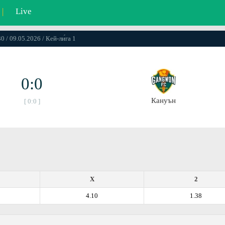
|
Live
0 / 09.05.2026 / Кей-ли́га 1
0:0
Кануън
[ 0:0 ]
X
2
4.10
1.38