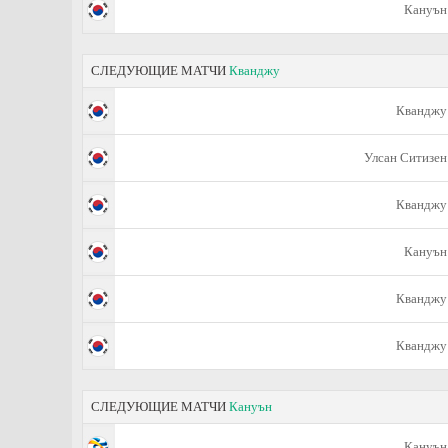
Кануън
СЛЕДУЮЩИЕ МАТЧИ
Кванджу
Кванджу
Улсан Ситизен
Кванджу
Кануън
Кванджу
Кванджу
СЛЕДУЮЩИЕ МАТЧИ
Кануън
Кануън