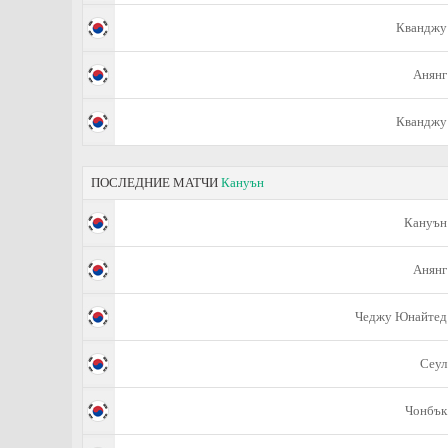
Кванджу
Анянг
Кванджу
ПОСЛЕДНИЕ МАТЧИ
Кануън
Кануън
Анянг
Чеджу Юнайтед
Сеул
Чонбък