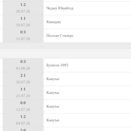
1:2
Чеджу Юнайтед
26.07.26
1:1
Кванджу
19.07.26
0:3
Пхохан Стилерс
11.07.26
0:3
Бушеон 1995
01.08.26
2:1
Кануън
26.07.26
1:1
Кануън
21.07.26
0:0
Кануън
12.07.26
1:2
Кануън
04.07.26
2:0