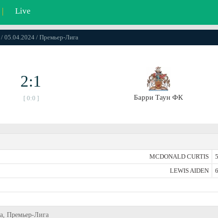
|
Live
 / 05.04.2024 / Премьер-Лига
2:1
Барри Таун ФК
[ 0:0 ]
MCDONALD CURTIS
5
LEWIS AIDEN
6
ца, Премьер-Лига