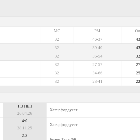
МС
РМ
Оч
32
46-37
4
32
39-40
4
32
36-54
3
32
27-57
2
32
34-66
2
32
23-41
2
1:3 ПЕН
Хавърфордуест
26.04.26
4:0
Хавърфордуест
28.11.25
2:3
Барри Таун ФК