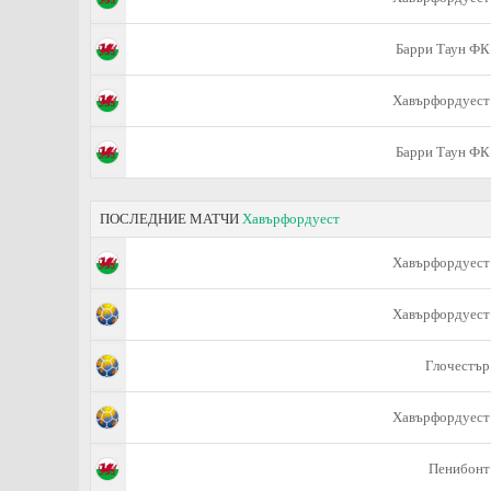
Барри Таун ФК
Хавърфордуест
Барри Таун ФК
ПОСЛЕДНИЕ МАТЧИ
Хавърфордуест
Хавърфордуест
Хавърфордуест
Глочестър
Хавърфордуест
Пенибонт