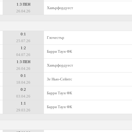
1:3 ПЕН
Хавърфордуест
26.04.26
0:1
Глочестър
25.07.26
1:2
Барри Таун ФК
04.07.26
1:3 ПЕН
Хавърфордуест
26.04.26
0:1
Зе Нью-Сейнтс
18.04.26
0:2
Барри Таун ФК
03.04.26
1:1
Барри Таун ФК
29.03.26