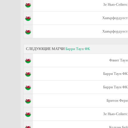
Зе Нью-Сейнтс
Хавърфордуест
Хавърфордуест
СЛЕДУЮЩИЕ МАТЧИ
Барри Таун ФК
Флинт Таун
Барри Таун ФК
Барри Таун ФК
Бритон Фери
Зе Нью-Сейнтс
Колуин Бей