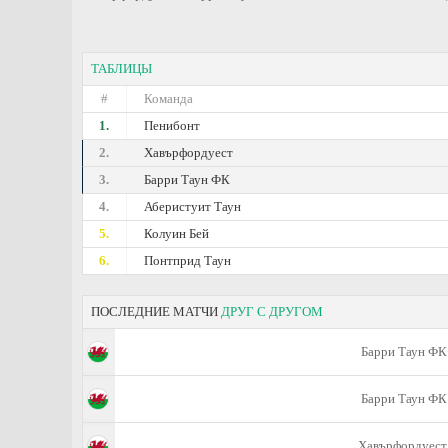
ТАБЛИЦЫ
#
Команда
1.
Пенибонт
2.
Хавърфордуест
3.
Барри Таун ФК
4.
Аберистуит Таун
5.
Колуин Бей
6.
Понтприд Таун
ПОСЛЕДНИЕ МАТЧИ
ДРУГ С ДРУГОМ
Барри Таун ФК
Барри Таун ФК
Хавърфордуест