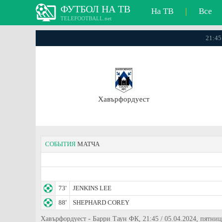
ФУТБОЛ НА ТВ
На ТВ
|
Все
TELEFOOTBALL.net
21:45
Хавърфордуест
СОБЫТИЯ
МАТЧА
73'
JENKINS LEE
88'
SHEPHARD COREY
Хавърфордуест - Барри Таун ФК, 21:45 / 05.04.2024, пятни