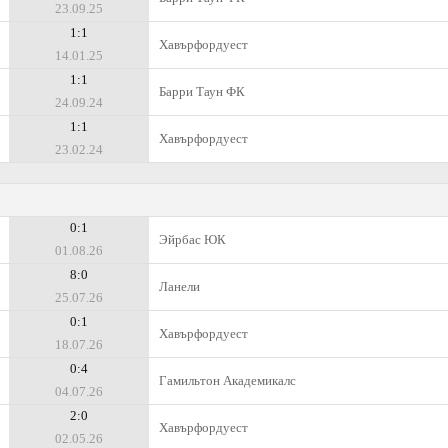
23.09.25
1:1
Хавърфордуест
14.01.25
1:1
Барри Таун ФК
24.09.24
1:1
Хавърфордуест
23.02.24
0:1
Эйрбас ЮК
01.08.26
8:0
Ланели
25.07.26
0:1
Хавърфордуест
18.07.26
0:4
Гамильтон Академикалс
04.07.26
2:0
Хавърфордуест
02.05.26