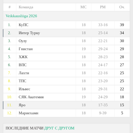
#
Команда
МС
РМ
Оч.
Veikkausliiga 2026
1.
КуПС
18
33-16
39
2.
Интер Турку
18
25-14
34
3.
Оулу
18
22-21
30
4.
Гнистан
19
29-24
29
5.
ХЖК
18
28-23
28
6.
ВПС
18
24-17
27
7.
Лахти
18
22-16
25
8.
ТПС
18
23-20
25
9.
Ильвес
18
29-31
22
10.
СЯК Акатемия
19
24-29
18
11.
Яро
18
17-35
15
12.
Мариехамн
18
9-39
5
ПОСЛЕДНИЕ МАТЧИ
ДРУГ С ДРУГОМ