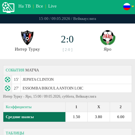
На ТВ
|
Все
|
Live
15:00 / 09.05.2026 / Вейккауслига
2:0
Интер Турку
Яро
[ 2:0 ]
СОБЫТИЯ
МАТЧА
15'
JEPHTA CLINTON
27'
ESSOMBA BIKOULA ANTOIN LOIC
Интер Турку - Яро, 15:00 / 09.05.2026, суббота, Вейккауслига
Коэффициенты
1
X
2
Средние шансы
1.50
3.80
6.00
ТАБЛИЦЫ