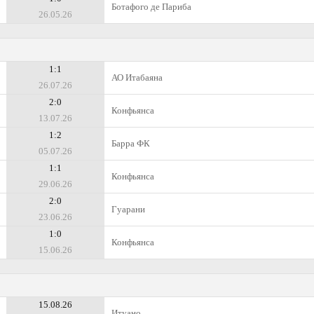
Ботафого де Париба
26.05.26
1:1
АО Итабаяна
26.07.26
2:0
Конфьянса
13.07.26
1:2
Барра ФК
05.07.26
1:1
Конфьянса
29.06.26
2:0
Гуарани
23.06.26
1:0
Конфьянса
15.06.26
15.08.26
Итуано