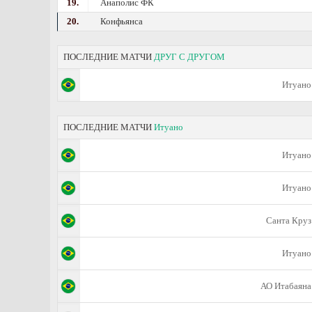
19.
Анаполис ФК
20.
Конфьянса
ПОСЛЕДНИЕ МАТЧИ
ДРУГ С ДРУГОМ
Итуано
ПОСЛЕДНИЕ МАТЧИ
Итуано
Итуано
Итуано
Санта Круз
Итуано
АО Итабаяна