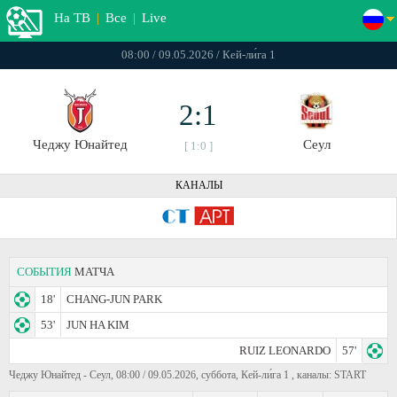
На ТВ
|
Все
|
Live
08:00 / 09.05.2026 / Кей-ли́га 1
2:1
Чеджу Юнайтед
Сеул
[ 1:0 ]
КАНАЛЫ
СОБЫТИЯ
МАТЧА
18'
CHANG-JUN PARK
53'
JUN HA KIM
RUIZ LEONARDO
57'
Чеджу Юнайтед - Сеул, 08:00 / 09.05.2026, суббота, Кей-ли́га 1 , каналы: START