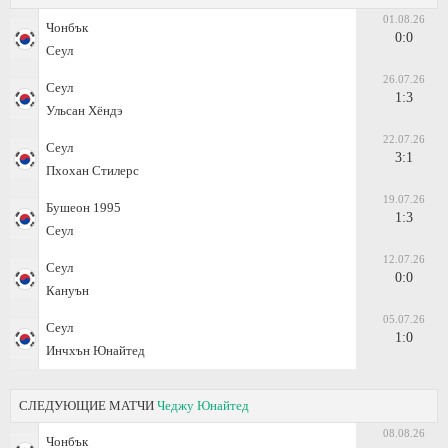
01.08.26
Чонбък
0:0
Сеул
26.07.26
Сеул
1:3
Ульсан Хёндэ
22.07.26
Сеул
3:1
Пхохан Стилерс
19.07.26
Бушеон 1995
1:3
Сеул
12.07.26
Сеул
0:0
Кануън
05.07.26
Сеул
1:0
Инчхън Юнайтед
СЛЕДУЮЩИЕ МАТЧИ
Чеджу Юнайтед
08.08.26
Чонбък