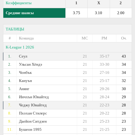
Коэффициенты
1
X
2
Средние шансы
3.75
3.10
2.00
ТАБЛИЦЫ
#
Команда
МС
РМ
Оч.
K-League 1 2026
1.
Сеул
21
35-17
43
2.
Ульсан Хёндэ
21
33-30
34
3.
Чонбък
21
27-16
34
4.
Кануън
21
25-17
32
5.
Анянг
21
29-26
30
6.
Инчхън Юнайтед
21
28-24
29
7.
Чеджу Юнайтед
21
22-23
28
8.
Пхохан Стилерс
21
20-22
28
9.
Даейон Ситдзен
21
25-23
23
11.
Бушеон 1995
21
21-25
23