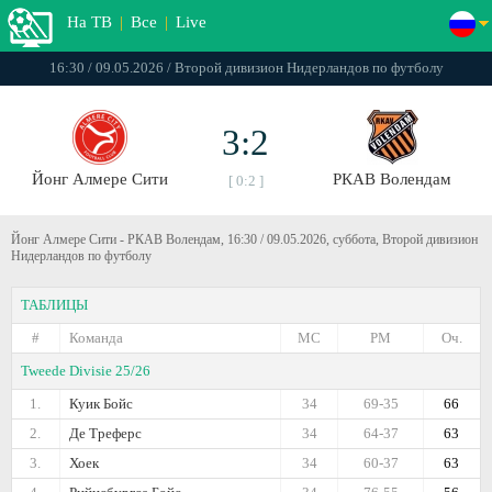
На ТВ
|
Все
|
Live
16:30 / 09.05.2026 / Второй дивизион Нидерландов по футболу
3:2
Йонг Алмере Сити
РКАВ Волендам
[ 0:2 ]
Йонг Алмере Сити - РКАВ Волендам, 16:30 / 09.05.2026, суббота, Второй дивизион
Нидерландов по футболу
ТАБЛИЦЫ
#
Команда
МС
РМ
Оч.
Tweede Divisie 25/26
1.
Куик Бойс
34
69-35
66
2.
Де Треферс
34
64-37
63
3.
Хоек
34
60-37
63