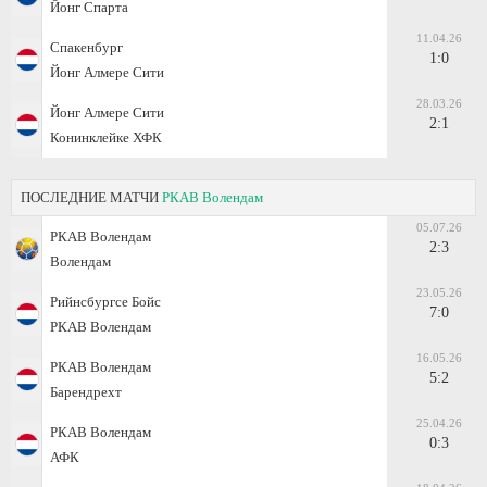
Йонг Спарта
11.04.26
Спакенбург
1:0
Йонг Алмере Сити
28.03.26
Йонг Алмере Сити
2:1
Конинклейке ХФК
ПОСЛЕДНИЕ МАТЧИ
РКАВ Волендам
05.07.26
РКАВ Волендам
2:3
Волендам
23.05.26
Рийнсбургсе Бойс
7:0
РКАВ Волендам
16.05.26
РКАВ Волендам
5:2
Барендрехт
25.04.26
РКАВ Волендам
0:3
АФК