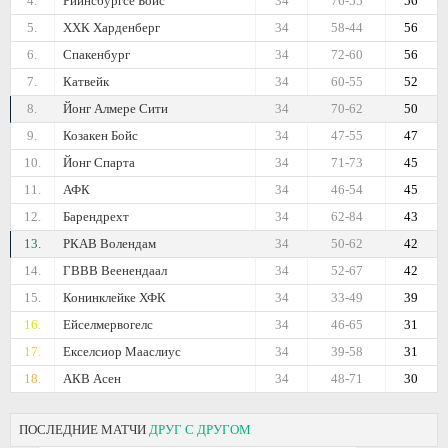
4.
Рийнсбургсе Бойс
34
76-55
56
5.
ХХК Харденберг
34
58-44
56
6.
Спакенбург
34
72-60
56
7.
Катвейк
34
60-55
52
8.
Йонг Алмере Сити
34
70-62
50
9.
Козакен Бойс
34
47-55
47
10.
Йонг Спарта
34
71-73
45
11.
АФК
34
46-54
45
12.
Барендрехт
34
62-84
43
13.
РКАВ Волендам
34
50-62
42
14.
ГВВВ Веенендаал
34
52-67
42
15.
Конинклейке ХФК
34
33-49
39
16.
Ейселмервогелс
34
46-65
31
17.
Екселсиор Мааслиус
34
39-58
31
18.
АКВ Асен
34
48-71
30
ПОСЛЕДНИЕ МАТЧИ
ДРУГ С ДРУГОМ