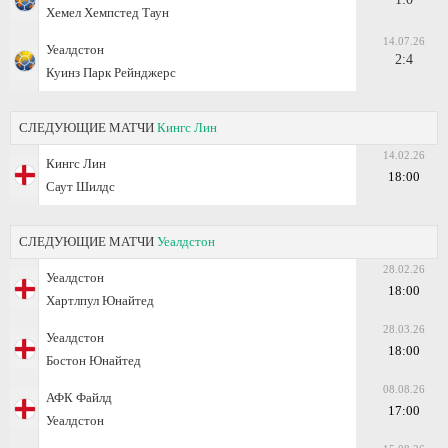
Хемел Хемпстед Таун
14.07.26
Уеалдстон
2:4
Куинз Парк Рейнджерс
СЛЕДУЮЩИЕ МАТЧИ
Кингс Лин
14.02.26
Кингс Лин
18:00
Саут Шилдс
СЛЕДУЮЩИЕ МАТЧИ
Уеалдстон
28.02.26
Уеалдстон
18:00
Хартлпул Юнайтед
28.03.26
Уеалдстон
18:00
Бостон Юнайтед
08.08.26
АФК Файлд
17:00
Уеалдстон