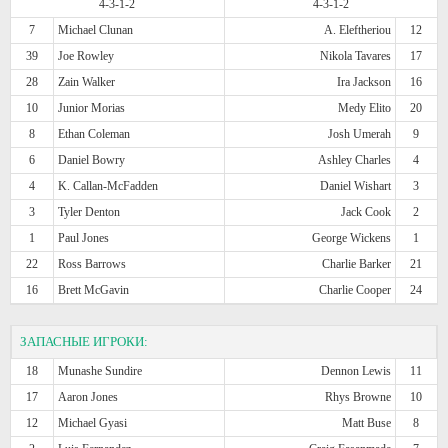
4-3-1-2
4-3-1-2
7
Michael Clunan
A. Eleftheriou
12
39
Joe Rowley
Nikola Tavares
17
28
Zain Walker
Ira Jackson
16
10
Junior Morias
Medy Elito
20
8
Ethan Coleman
Josh Umerah
9
6
Daniel Bowry
Ashley Charles
4
4
K. Callan-McFadden
Daniel Wishart
3
3
Tyler Denton
Jack Cook
2
1
Paul Jones
George Wickens
1
22
Ross Barrows
Charlie Barker
21
16
Brett McGavin
Charlie Cooper
24
ЗАПАСНЫЕ ИГРОКИ:
18
Munashe Sundire
Dennon Lewis
11
17
Aaron Jones
Rhys Browne
10
12
Michael Gyasi
Matt Buse
8