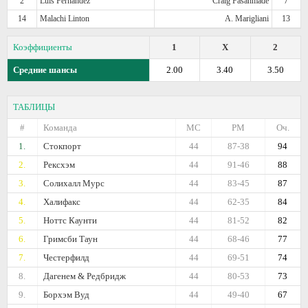
2
Luis Fernandez
Craig Fasanmade
7
14
Malachi Linton
A. Marigliani
13
Коэффициенты
1
X
2
Средние шансы
2.00
3.40
3.50
ТАБЛИЦЫ
#
Команда
МС
РМ
Оч.
1.
Стокпорт
44
87-38
94
2.
Рексхэм
44
91-46
88
3.
Солихалл Мурс
44
83-45
87
4.
Халифакс
44
62-35
84
5.
Ноттс Каунти
44
81-52
82
6.
Гримсби Таун
44
68-46
77
7.
Честерфилд
44
69-51
74
8.
Дагенем & Редбридж
44
80-53
73
9.
Борхэм Вуд
44
49-40
67