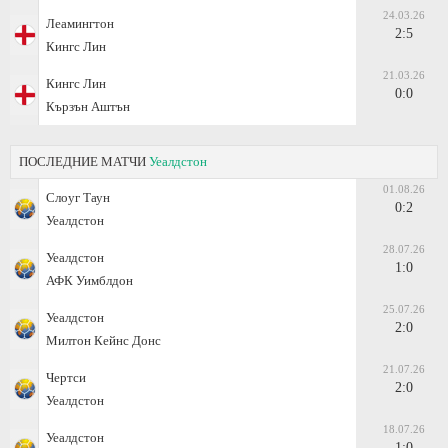
24.03.26
Леамингтон
2:5
Кингс Лин
21.03.26
Кингс Лин
0:0
Кързън Аштън
ПОСЛЕДНИЕ МАТЧИ
Уеалдстон
01.08.26
Слоуг Таун
0:2
Уеалдстон
28.07.26
Уеалдстон
1:0
АФК Уимблдон
25.07.26
Уеалдстон
2:0
Милтон Кейнс Донс
21.07.26
Чертси
2:0
Уеалдстон
18.07.26
Уеалдстон
1:0