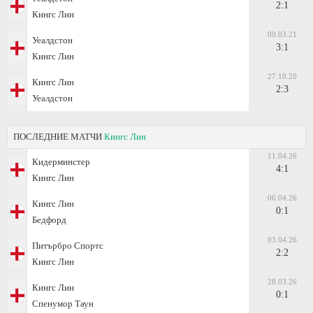
2:1
Кингс Лин
09.03.21
Уеалдстон
3:1
Кингс Лин
27.10.20
Кингс Лин
2:3
Уеалдстон
ПОСЛЕДНИЕ МАТЧИ
Кингс Лин
11.04.26
Кидерминстер
4:1
Кингс Лин
06.04.26
Кингс Лин
0:1
Бедфорд
03.04.26
Питърбро Спортс
2:2
Кингс Лин
28.03.26
Кингс Лин
0:1
Спенумор Таун