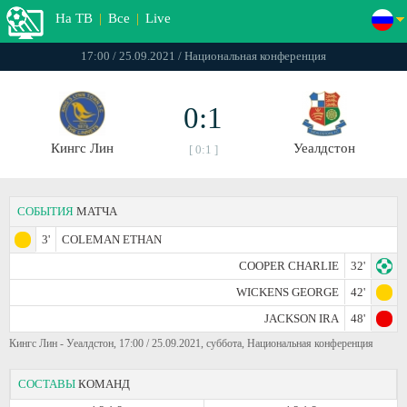
На ТВ
|
Все
|
Live
17:00 / 25.09.2021 / Национальная конференция
0:1
Кингс Лин
Уеалдстон
[ 0:1 ]
СОБЫТИЯ
МАТЧА
3'
COLEMAN ETHAN
COOPER CHARLIE
32'
WICKENS GEORGE
42'
JACKSON IRA
48'
Кингс Лин - Уеалдстон, 17:00 / 25.09.2021, суббота, Национальная конференция
СОСТАВЫ
КОМАНД