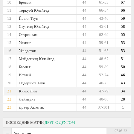
10.
Бромли
44
61-53
67
11.
Торкуэй Юнайтед
44
66-54
66
12.
Йовил Таун
44
43-46
59
13.
Саутенд Юнайтед
44
45-61
58
14.
Олтринкам
44
62-69
55
15.
Уокинг
44
59-61
53
16.
Уеалдстон
44
51-65
53
17.
Мэйденхэд Юнайтед
44
48-67
51
18.
Барнет
44
59-89
50
19.
Истлей
44
52-74
46
20.
Олдершот Таун
44
46-73
43
21.
Кингс Лин
44
47-79
34
22.
Леймаунт
44
40-88
28
23.
Довер Атлетик
44
37-101
1
ПОСЛЕДНИЕ МАТЧИ
ДРУГ С ДРУГОМ
07.05.22
Уеалдстон