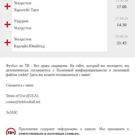
15.08.26
Уеалдстон
17:00
Харогейт Таун
22.08.26
Уърдинг
14:30
Уеалдстон
28.08.26
Уеалдстон
21:45
Карлайл Юнайтед
Футбол по ТВ - Все права защищены. На сайте, который вы посещаете, вы
автоматически соглашаетесь с Политикой конфиденциальности и политикой
файлов cookie! Здесь вы можете познакомиться с ними!
Свяжитесь с нами:
Terms of Use (EULA)
contact@telefootball.net
За НАС
Приложение содержит информацию о шансах. Мы призываем к
ответственным и разумным ставкам.
.