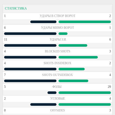
СТАТИСТИКА
1
УДАРЫ В СТВОР ВОРОТ
2
6
УДАРЫ МИМО ВОРОТ
1
11
УДАРЫ З.И.
6
4
BLOCKED SHOTS
3
4
SHOTS INSIDEBOX
2
7
SHOTS OUTSIDEBOX
4
5
ФОЛЫ
29
2
УГЛОВЫЕ
4
0
OFFSIDES
3