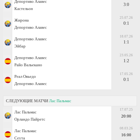
Депортиво Алавес
3:0
Кастельон
25.07.26
Жирона
0:1
Депортиво Алавес
18.07.26
Депортиво Алавес
1:1
Эйбар
23.05.26
Депортиво Алавес
1:2
Райо Вальекано
17.05.26
Реал Овьедо
0:1
Депортиво Алавес
СЛЕДУЮЩИЕ МАТЧИ
Лас Пальмас
17.07.25
Лас Пальмас
20:00
Орландо Пайретс
08.03.26
Лас Пальмас
16:00
Сеута