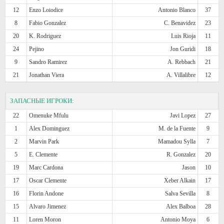
12
Enzo Loiodice
Antonio Blanco
37
8
Fabio Gonzalez
C. Benavidez
23
20
K. Rodriguez
Luis Rioja
11
24
Pejino
Jon Guridi
18
9
Sandro Ramirez
A. Rebbach
21
21
Jonathan Viera
A. Villalibre
12
ЗАПАСНЫЕ ИГРОКИ:
22
Omenuke Mfulu
Javi Lopez
27
1
Alex Dominguez
M. de la Fuente
9
2
Marvin Park
Mamadou Sylla
7
5
E. Clemente
R. Gonzalez
20
19
Marc Cardona
Jason
10
17
Oscar Clemente
Xeber Alkain
17
16
Florin Andone
Salva Sevilla
8
15
Alvaro Jimenez
Alex Balboa
28
11
Loren Moron
Antonio Moya
6