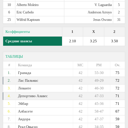
10
Alberto Moleiro
V. Laguardia
5
6
Eric Curbelo
Anderson Arroyo
2
25
Wilfrid Kaptoum
Jesus Owono
31
Коэффициенты
1
X
2
Средние шансы
2.10
3.25
3.50
ТАБЛИЦЫ
#
Команда
МС
РМ
Оч.
1.
Гранада
42
55-30
75
2.
Лас Пальмас
42
49-29
72
3.
Леванте
42
46-30
72
4.
Депортиво Алавес
42
47-33
71
5.
Эйбар
42
45-36
71
6.
Албасете
42
58-47
67
7.
Андора
42
47-37
59
8.
Реал Овьедо
42
34-35
59