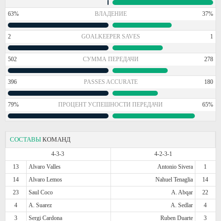
63%
ВЛАДЕНИЕ
37%
2
GOALKEEPER SAVES
1
502
СУММА ПЕРЕДАЧИ
278
396
PASSES ACCURATE
180
79%
ПРОЦЕНТ УСПЕШНОСТИ ПЕРЕДАЧИ
65%
СОСТАВЫ
КОМАНД
4-3-3
4-2-3-1
13
Alvaro Valles
Antonio Sivera
1
14
Alvaro Lemos
Nahuel Tenaglia
14
23
Saul Coco
A. Abqar
22
4
A. Suarez
A. Sedlar
4
3
Sergi Cardona
Ruben Duarte
3