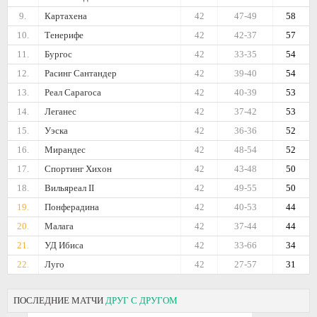
9.
Картахена
42
47-49
58
10.
Тенерифе
42
42-37
57
11.
Бургос
42
33-35
54
12.
Расинг Сантандер
42
39-40
54
13.
Реал Сарагоса
42
40-39
53
14.
Леганес
42
37-42
53
15.
Уэска
42
36-36
52
16.
Мирандес
42
48-54
52
17.
Спортинг Хихон
42
43-48
50
18.
Вильяреал II
42
49-55
50
19.
Понферадина
42
40-53
44
20.
Малага
42
37-44
44
21.
УД Ибиса
42
33-66
34
22.
Луго
42
27-57
31
ПОСЛЕДНИЕ МАТЧИ
ДРУГ С ДРУГОМ