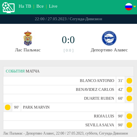
На ТВ
|
Все
|
Live
22:00 / 27.05.2023 / Сегунда-Дивизион
0:0
Лас Пальмас
Депортиво Алавес
[ 0:0 ]
СОБЫТИЯ
МАТЧА
BLANCO ANTONIO
31'
BENAVIDEZ CARLOS
42'
DUARTE RUBEN
60'
90'
PARK MARVIN
RIOJA LUIS
90'
SEVILLA SALVA
90'
Лас Пальмас - Депортиво Алавес, 22:00 / 27.05.2023, суббота, Сегунда-Дивизион