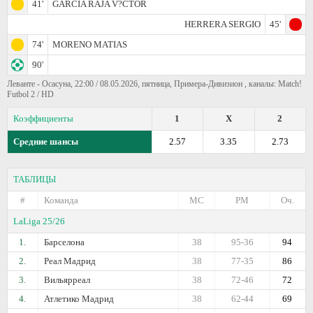
41'
GARCIA RAJA V?­CTOR
HERRERA SERGIO
45'
74'
MORENO MATIAS
90'
Леванте - Осасуна, 22:00 / 08.05.2026, пятница, Примера-Дивизион , каналы: Match!
Futbol 2 / HD
Коэффициенты
1
X
2
Средние шансы
2.57
3.35
2.73
ТАБЛИЦЫ
#
Команда
МС
РМ
Оч.
LaLiga 25/26
1.
Барселона
38
95-36
94
2.
Реал Мадрид
38
77-35
86
3.
Вильярреал
38
72-46
72
4.
Атлетико Мадрид
38
62-44
69