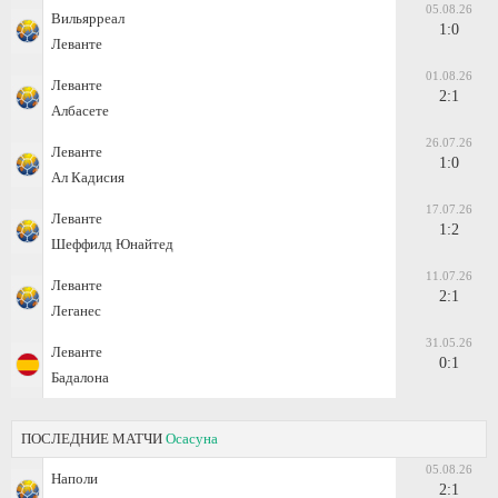
05.08.26
Вильярреал
1:0
Леванте
01.08.26
Леванте
2:1
Албасете
26.07.26
Леванте
1:0
Ал Кадисия
17.07.26
Леванте
1:2
Шеффилд Юнайтед
11.07.26
Леванте
2:1
Леганес
31.05.26
Леванте
0:1
Бадалона
ПОСЛЕДНИЕ МАТЧИ
Осасуна
05.08.26
Наполи
2:1