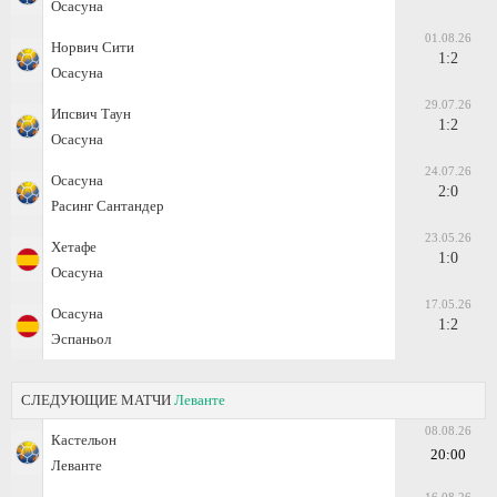
Осасуна
01.08.26
Норвич Сити
1:2
Осасуна
29.07.26
Ипсвич Таун
1:2
Осасуна
24.07.26
Осасуна
2:0
Расинг Сантандер
23.05.26
Хетафе
1:0
Осасуна
17.05.26
Осасуна
1:2
Эспаньол
СЛЕДУЮЩИЕ МАТЧИ
Леванте
08.08.26
Кастельон
20:00
Леванте