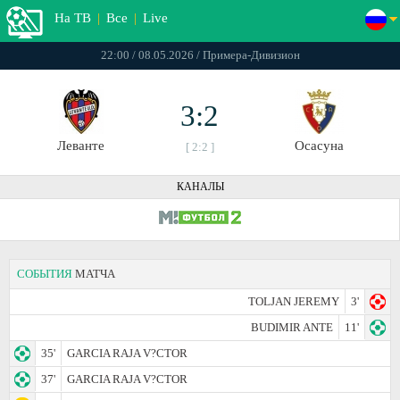
На ТВ
|
Все
|
Live
22:00 / 08.05.2026 / Примера-Дивизион
3:2
Леванте
Осасуна
[ 2:2 ]
КАНАЛЫ
СОБЫТИЯ
МАТЧА
TOLJAN JEREMY
3'
BUDIMIR ANTE
11'
35'
GARCIA RAJA V?­CTOR
37'
GARCIA RAJA V?­CTOR