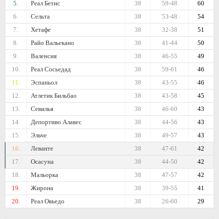
5.
Реал Бетис
38
59-48
60
6.
Сельта
38
53-48
54
7.
Хетафе
38
32-38
51
8.
Райо Вальекано
38
41-44
50
9.
Валенсия
38
46-55
49
10.
Реал Сосьедад
38
59-61
46
11.
Эспаньол
38
43-55
46
12.
Атлетик Бильбао
38
43-58
45
13.
Севилья
38
46-60
43
14.
Депортиво Алавес
38
44-56
43
15.
Эльче
38
49-57
43
16.
Леванте
38
47-61
42
17.
Осасуна
38
44-50
42
18.
Мальорка
38
47-57
42
19.
Жирона
38
39-55
41
20.
Реал Овьедо
38
26-60
29