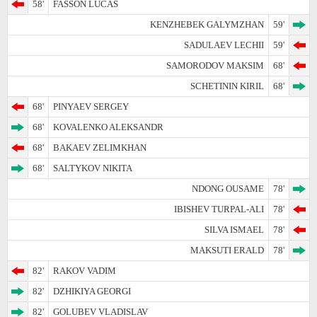
58'
FASSON LUCAS
KENZHEBEK GALYMZHAN
59'
SADULAEV LECHII
59'
SAMORODOV MAKSIM
68'
SCHETININ KIRIL
68'
68'
PINYAEV SERGEY
68'
KOVALENKO ALEKSANDR
68'
BAKAEV ZELIMKHAN
68'
SALTYKOV NIKITA
NDONG OUSAME
78'
IBISHEV TURPAL-ALI
78'
SILVA ISMAEL
78'
MAKSUTI ERALD
78'
82'
RAKOV VADIM
82'
DZHIKIYA GEORGI
82'
GOLUBEV VLADISLAV