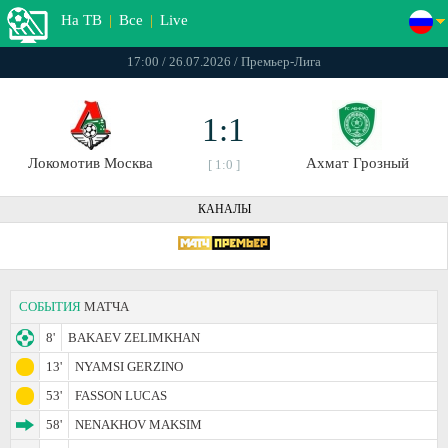
На ТВ
|
Все
|
Live
17:00 / 26.07.2026 / Премьер-Лига
1:1
Локомотив Москва
Ахмат Грозный
[ 1:0 ]
КАНАЛЫ
СОБЫТИЯ
МАТЧА
8'
BAKAEV ZELIMKHAN
13'
NYAMSI GERZINO
53'
FASSON LUCAS
58'
NENAKHOV MAKSIM