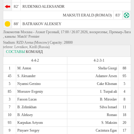
82'
RUDENKO ALEKSANDR
MAKSUTI ERALD (ROMAO)
83'
88'
BATRAKOV ALEKSEY
Локомотив Москва - Ахмат Грозный, 17:00 / 26.07.2026, воскресенье, Премьер-Лига
, каналы: Match! Premier
Stadium: RZD Arena (Moscow) Capacity: 28800
referee: Levnikov, Kirill (Russia)
СОСТАВЫ
КОМАНД
4-4-2
4-2-3-1
1
M. Anton
Shelia Giorgi
88
45
S. Alexander
Adamov Arsen
95
5
Nyamsi Gerzino
Cake Klisman
5
85
Morozov Evgeniy
I. Turpal-ali
4
3
Fasson Lucas
B. Miroslav
8
7
B. Zelimkhan
Silva Ismael
11
10
B. Aleksey
Romao
18
93
Karpukas Artyom
S. Maksim
20
9
Pinyaev Sergey
Cacintura Egas
17