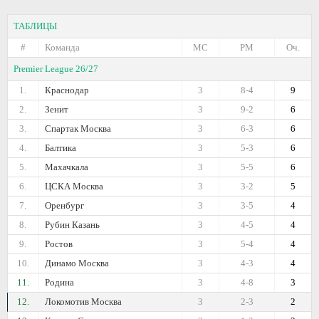
ТАБЛИЦЫ
#
Команда
МС
РМ
Оч.
Premier League 26/27
1.
Краснодар
3
8-4
9
2.
Зенит
3
9-2
6
3.
Спартак Москва
3
6-3
6
4.
Балтика
3
5-3
6
5.
Махачкала
3
5-5
6
6.
ЦСКА Москва
3
3-2
5
7.
Оренбург
3
3-5
4
8.
Рубин Казань
3
4-5
4
9.
Ростов
3
5-4
4
10.
Динамо Москва
3
4-3
4
11.
Родина
3
4-8
3
12.
Локомотив Москва
3
2-3
2