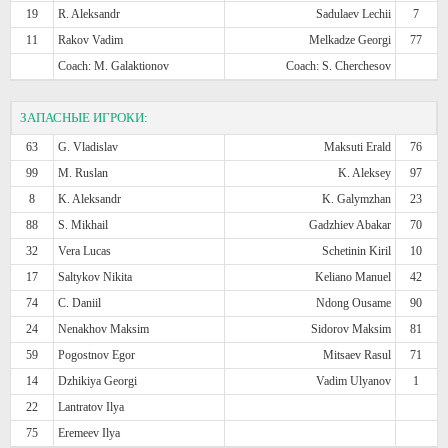
19
R. Aleksandr
Sadulaev Lechii
7
11
Rakov Vadim
Melkadze Georgi
77
Coach: M. Galaktionov
Coach: S. Cherchesov
ЗАПАСНЫЕ ИГРОКИ:
63
G. Vladislav
Maksuti Erald
76
99
M. Ruslan
K. Aleksey
97
8
K. Aleksandr
K. Galymzhan
23
88
S. Mikhail
Gadzhiev Abakar
70
32
Vera Lucas
Schetinin Kiril
10
17
Saltykov Nikita
Keliano Manuel
42
74
C. Daniil
Ndong Ousame
90
24
Nenakhov Maksim
Sidorov Maksim
81
59
Pogostnov Egor
Mitsaev Rasul
71
14
Dzhikiya Georgi
Vadim Ulyanov
1
22
Lantratov Ilya
75
Eremeev Ilya