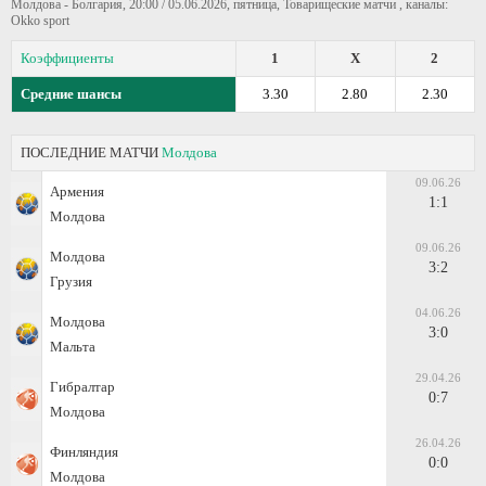
Молдова - Болгария, 20:00 / 05.06.2026, пятница, Товарищеские матчи , каналы:
Okko sport
Коэффициенты
1
X
2
Средние шансы
3.30
2.80
2.30
ПОСЛЕДНИЕ МАТЧИ
Молдова
09.06.26
Армения
1:1
Молдова
09.06.26
Молдова
3:2
Грузия
04.06.26
Молдова
3:0
Мальта
29.04.26
Гибралтар
0:7
Молдова
26.04.26
Финляндия
0:0
Молдова