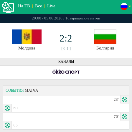
На ТВ
|
Все
|
Live
20:00 / 05.06.2026 / Товарищеские матчи
2:2
Молдова
Болгария
[ 0:1 ]
КАНАЛЫ
СОБЫТИЯ
МАТЧА
23'
60'
76'
85'