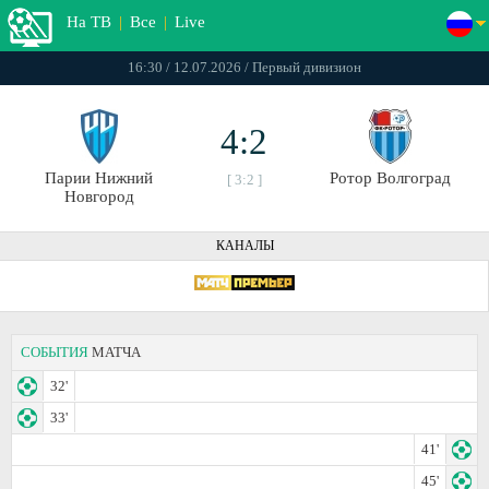
На ТВ
|
Все
|
Live
16:30 / 12.07.2026 / Первый дивизион
4:2
Парии Нижний
Ротор Волгоград
[ 3:2 ]
Новгород
КАНАЛЫ
СОБЫТИЯ
МАТЧА
32'
33'
41'
45'