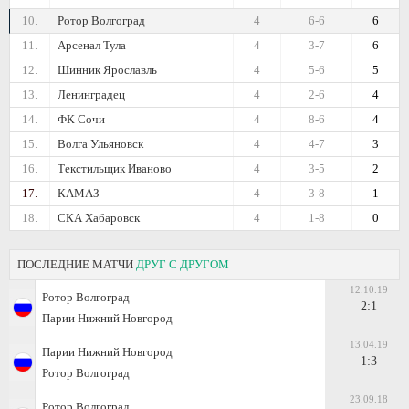
10.
Ротор Волгоград
4
6-6
6
11.
Арсенал Тула
4
3-7
6
12.
Шинник Ярославль
4
5-6
5
13.
Ленинградец
4
2-6
4
14.
ФК Сочи
4
8-6
4
15.
Волга Ульяновск
4
4-7
3
16.
Текстильщик Иваново
4
3-5
2
17.
КАМАЗ
4
3-8
1
18.
СКА Хабаровск
4
1-8
0
ПОСЛЕДНИЕ МАТЧИ
ДРУГ С ДРУГОМ
12.10.19
Ротор Волгоград
2:1
Парии Нижний Новгород
13.04.19
Парии Нижний Новгород
1:3
Ротор Волгоград
23.09.18
Ротор Волгоград