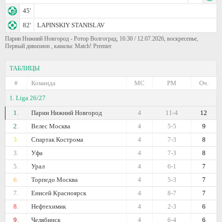
45'
82'
LAPINSKIY STANISLAV
Парии Нижний Новгород - Ротор Волгоград, 16:30 / 12.07.2026, воскресенье,
Первый дивизион , каналы: Match! Premier
ТАБЛИЦЫ
#
Команда
МС
РМ
Оч.
1. Liga 26/27
1.
Парии Нижний Новгород
4
11-4
12
2.
Велес Москва
4
5-5
9
3.
Спартак Кострома
4
7-3
8
3.
Уфа
4
7-3
8
5.
Урал
4
6-1
7
6.
Торпедо Москва
4
5-3
7
7.
Енисей Красноярск
4
8-7
7
8.
Нефтехимик
4
2-3
6
9.
Челябинск
4
6-4
6