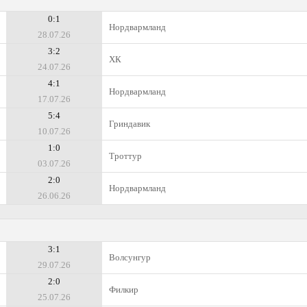
0:1
Нордвармланд
28.07.26
3:2
ХК
24.07.26
4:1
Нордвармланд
17.07.26
5:4
Гриндавик
10.07.26
1:0
Троттур
03.07.26
2:0
Нордвармланд
26.06.26
3:1
Волсунгур
29.07.26
2:0
Филкир
25.07.26