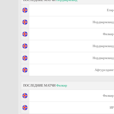
Егир
Нордвармланд
Филкир
Нордвармланд
Нордвармланд
Афтурелдинг
ПОСЛЕДНИЕ МАТЧИ
Филкир
Филкир
ИР