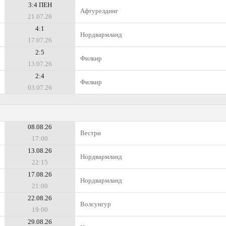
3:4 ПЕН
Афтурелдинг
21.07.26
4:1
Нордвармланд
17.07.26
2:5
Филкир
13.07.26
2:4
Филкир
03.07.26
08.08.26
Вестри
17:00
13.08.26
Нордвармланд
22:15
17.08.26
Нордвармланд
21:00
22.08.26
Волсунгур
19:00
29.08.26