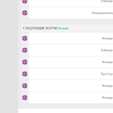
Лейкнир
Нордвармланд
СЛЕДУЮЩИЕ МАТЧИ
Филкир
Филкир
Лейкнир
Филкир
Троттур
Филкир
Филкир