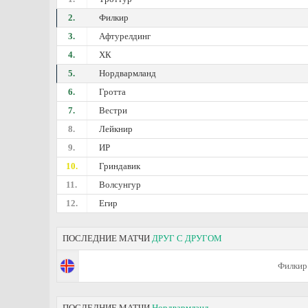
2.
Филкир
3.
Афтурелдинг
4.
ХК
5.
Нордвармланд
6.
Гротта
7.
Вестри
8.
Лейкнир
9.
ИР
10.
Гриндавик
11.
Волсунгур
12.
Егир
ПОСЛЕДНИЕ МАТЧИ
ДРУГ С ДРУГОМ
Филкир
ПОСЛЕДНИЕ МАТЧИ
Нордвармланд