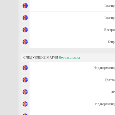
Филкир
Филкир
Вестри
Егир
СЛЕДУЮЩИЕ МАТЧИ
Нордвармланд
Нордвармланд
Гротта
ИР
Нордвармланд