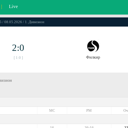
|
Live
5 / 08.05.2026 / 1. Дивизион
2:0
Филкир
[ 1:0 ]
ивизион
МС
РМ
Оч
16
36-16
3