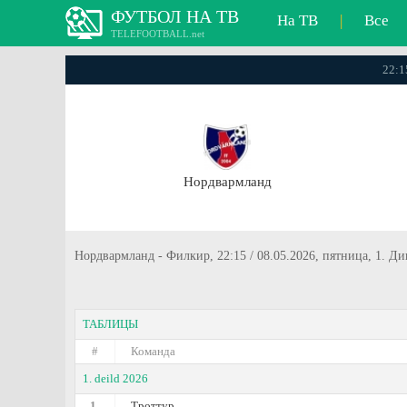
ФУТБОЛ НА ТВ
На ТВ
|
Все
TELEFOOTBALL.net
22:1
Нордвармланд
Нордвармланд - Филкир, 22:15 / 08.05.2026, пятница, 1. Д
ТАБЛИЦЫ
#
Команда
1. deild 2026
1.
Троттур