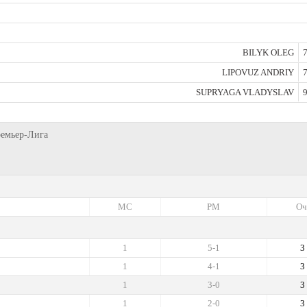
BILYK OLEG
7
LIPOVUZ ANDRIY
7
SUPRYAGA VLADYSLAV
9
ремьер-Лига
МС
РМ
Оч
1
5-1
3
1
4-1
3
1
3-0
3
1
2-0
3