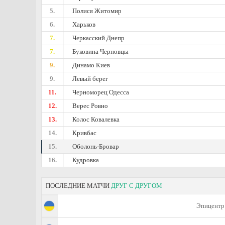
5.
Полися Житомир
6.
Харьков
7.
Черкасский Днепр
7.
Буковина Черновцы
9.
Динамо Киев
9.
Левый берег
11.
Черноморец Одесса
12.
Верес Ровно
13.
Колос Ковалевка
14.
Кривбас
15.
Оболонь-Бровар
16.
Кудровка
ПОСЛЕДНИЕ МАТЧИ
ДРУГ С ДРУГОМ
Эпицентр