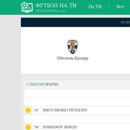
ФУТБОЛ НА ТВ
На ТВ
|
Все
TELEFOOTBALL.net
18:00
Оболонь-Бровар
СОБЫТИЯ
МАТЧА
31'
SHEVCHENKO YEVGENIY
54'
SUKHANOV SERGIY