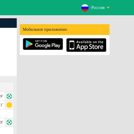
Россия
Мобильное приложение:
9'
1'
9'