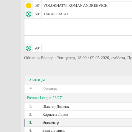
58'
VOLOKHATYI ROMAN ANDREEVICH
60'
TARAS LIAKH
90'
Оболонь-Бровар - Эпицентр, 18:00 / 09.05.2026, суббота, П
ТАБЛИЦЫ
#
Команда
Premier League 26/27
1.
Шахтер Донецк
2.
Карпаты Львов
3.
Эпицентр
4.
Заря Луганск