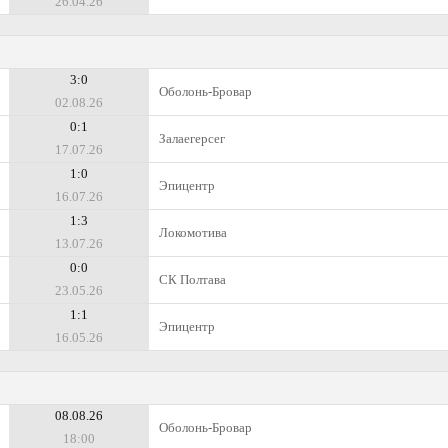
26.04.26
3:0
Оболонь-Бровар
02.08.26
0:1
Залаегерсег
17.07.26
1:0
Эпицентр
16.07.26
1:3
Локомотива
13.07.26
0:0
СК Полтава
23.05.26
1:1
Эпицентр
16.05.26
08.08.26
Оболонь-Бровар
18:00