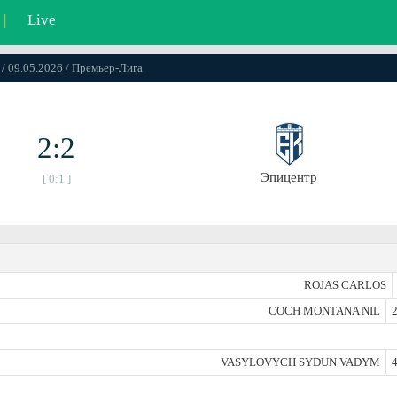
|
Live
 / 09.05.2026 / Премьер-Лига
2:2
Эпицентр
[ 0:1 ]
ROJAS CARLOS
COCH MONTANA NIL
2
VASYLOVYCH SYDUN VADYM
4