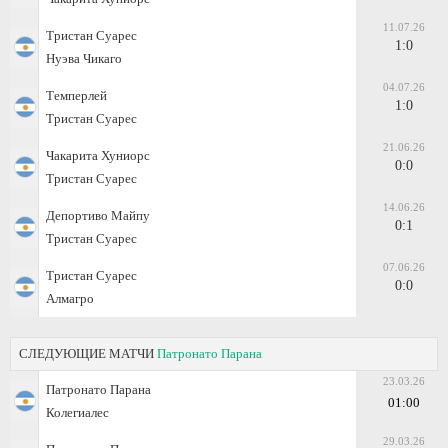
11.07.26
Тристан Суарес
1:0
Нуэва Чикаго
04.07.26
Темперлей
1:0
Тристан Суарес
21.06.26
Чакарита Хуниорс
0:0
Тристан Суарес
14.06.26
Депортиво Майпу
0:1
Тристан Суарес
07.06.26
Тристан Суарес
0:0
Алмагро
СЛЕДУЮЩИЕ МАТЧИ
Патронато Парана
23.03.26
Патронато Парана
01:00
Колегиалес
29.03.26