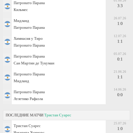
01.08.26
Патронато Парана
3:3
Кильмес
26.07.26
Мидланд
1:0
Патронато Парана
12.07.26
Химнасия у Тиро
1:1
Патронато Парана
05.07.26
Патронато Парана
0:1
Сан Мартин де Тукуман
21.06.26
Патронато Парана
1:1
Мидланд
14.06.26
Патронато Парана
0:0
Атлетико Рафаэла
ПОСЛЕДНИЕ МАТЧИ
Тристан Суарес
25.07.26
Тристан Суарес
1:0
Чакарита Хуниорс