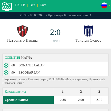
На ТВ
|
Все
|
Live
21:30 / 06.07.2025 / Примавера Б Насьональ Зона А
2:0
Патронато Парана
Тристан Суарес
[ 0:0 ]
СОБЫТИЯ
МАТЧА
68'
BONANSEA ALAN
90'
ESCOBAR IAN
Патронато Парана - Тристан Суарес, 21:30 / 06.07.2025, воскресенье, Примавера Б
Насьональ Зона А
Коэффициенты
1
X
2
Средние шансы
2.55
2.90
2.90