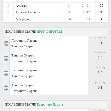
16.
Алмагро
34
24-31
35
17.
Арсенал Саранди
34
38-47
34
18.
Алварадо
34
18-33
33
ПОСЛЕДНИЕ МАТЧИ
ДРУГ С ДРУГОМ
31.05.26
Патронато Парана
1:1
Тристан Суарес
02.03.25
Тристан Суарес
2:0
Патронато Парана
07.07.24
Патронато Парана
3:0
Тристан Суарес
17.02.24
Тристан Суарес
0:1
Патронато Парана
ПОСЛЕДНИЕ МАТЧИ
Патронато Парана