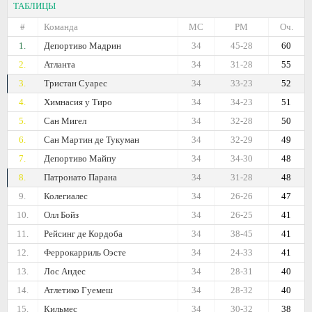
ТАБЛИЦЫ
#
Команда
МС
РМ
Оч.
1.
Депортиво Мадрин
34
45-28
60
2.
Атланта
34
31-28
55
3.
Тристан Суарес
34
33-23
52
4.
Химнасия у Тиро
34
34-23
51
5.
Сан Мигел
34
32-28
50
6.
Сан Мартин де Тукуман
34
32-29
49
7.
Депортиво Майпу
34
34-30
48
8.
Патронато Парана
34
31-28
48
9.
Колегиалес
34
26-26
47
10.
Олл Бойз
34
26-25
41
11.
Рейсинг де Кордоба
34
38-45
41
12.
Феррокарриль Оэсте
34
24-33
41
13.
Лос Андес
34
28-31
40
14.
Атлетико Гуемеш
34
28-32
40
15.
Кильмес
34
30-32
38